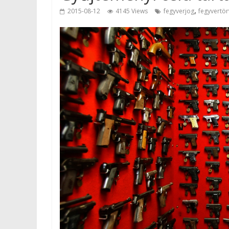
,
2015-08-12
4145 Views
fegyverjog
fegyvertö