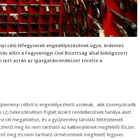
ényi célú lőfegyverek engedélyezésének ügye, érdemes
s előtt a Fegyverügyi Civil Bizottság által kidolgozott
i (ezt aztán az igazgatásrendészet törölte a
űjteményi célból is engedélyezhető azoknak, akik tizennyolcadik
és (2) bekezdésében foglalt kizáró rendelkezések hatálya alatt.
 cél megjelölése, és a gyűjtemény tárolási feltételeinek
zhető meg és nem tartható az kaliberjelének megfelelő lőszer,
ető meg és nem tartható űrméretének megfelelő fegyver.