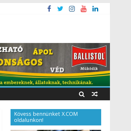
Kövess bennünket X.COM
oldalunkon!