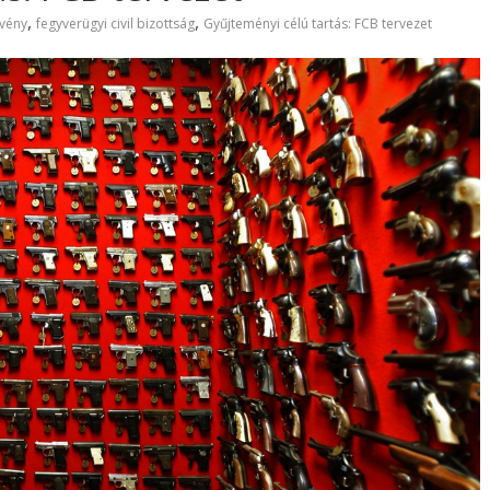
,
,
rvény
fegyverügyi civil bizottság
Gyűjteményi célú tartás: FCB tervezet