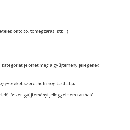
vételes öntölto, tömegzáras, stb…)
3 kategóriát jelölhet meg a gyűjtemény jellegének
egyvereket szerezheti meg tarthatja.
elő lőszer gyűjteményi jelleggel sem tartható.