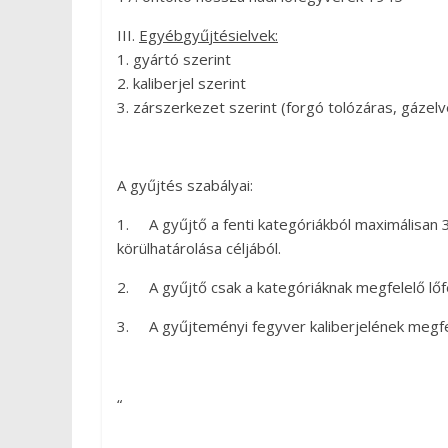
III.
Egyéb
gy
ű
jtési
elvek
:
1. gyártó szerint
2. kaliberjel szerint
3. zárszerkezet szerint (forgó tolózáras, gázel
A gyűjtés szabályai:
1. A gyűjtő a fenti kategóriákból maximálisan 
körülhatárolása céljából.
2. A gyűjtő csak a kategóriáknak megfelelő lőf
3. A gyűjteményi fegyver kaliberjelének megfel
“