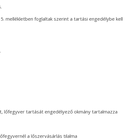
.
5. mellékletben foglaltak szerint a tartási engedélybe kell
.
tt, lőfegyver tartását engedélyező okmány tartalmazza
őfegyvernél a lőszervásárlás tilalma