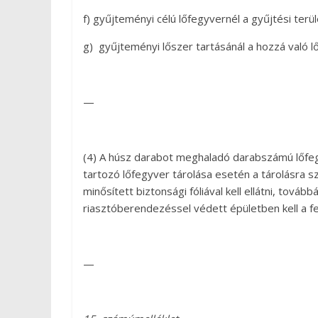
f) gyűjteményi célú lőfegyvernél a gyűjtési ter
g) gyűjteményi lőszer tartásánál a hozzá való l
—
(4) A húsz darabot meghaladó darabszámú lőfeg
tartozó lőfegyver tárolása esetén a tárolásra sz
minősített biztonsági fóliával kell ellátni, tová
riasztóberendezéssel védett épületben kell a fent
—