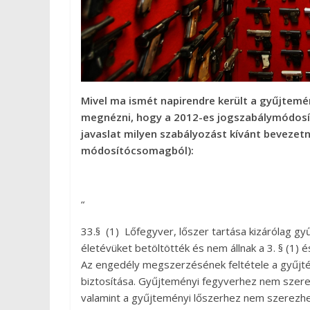
Mivel ma ismét napirendre került a gyűjtem
megnézni, hogy a 2012-es jogszabálymódosítá
javaslat milyen szabályozást kívánt bevezetn
módosítócsomagból):
“
33.§ (1) Lőfegyver, lőszer tartása kizárólag gy
életévüket betöltötték és nem állnak a 3. § (1) 
Az engedély megszerzésének feltétele a gyűjtési
biztosítása. Gyűjteményi fegyverhez nem szere
valamint a gyűjteményi lőszerhez nem szerezh