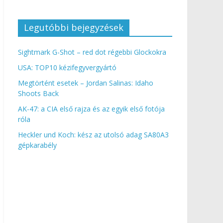
Legutóbbi bejegyzések
Sightmark G-Shot – red dot régebbi Glockokra
USA: TOP10 kézifegyvergyártó
Megtörtént esetek – Jordan Salinas: Idaho
Shoots Back
AK-47: a CIA első rajza és az egyik első fotója
róla
Heckler und Koch: kész az utolsó adag SA80A3
gépkarabély