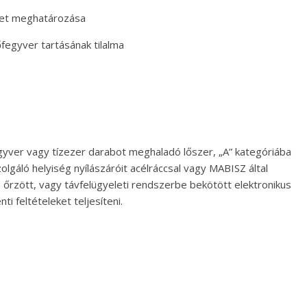
ület meghatározása
őfegyver tartásának tilalma
yver vagy tízezer darabot meghaladó lőszer, „A” kategóriába
olgáló helyiség nyílászáróit acélráccsal vagy MABISZ által
bbá őrzött, vagy távfelügyeleti rendszerbe bekötött elektronikus
i feltételeket teljesíteni.