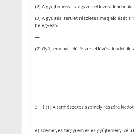
(2) A gyűjteményi lőfegyverrel lövést leadni tilos
(3) A gyűjtési terület részletes megjelölését a 1
bejegyezni.
—
(2) Gyűjteményi célú lőszerrel lövést leadni tilos
—
31. § (1) A természetes személy részére kiado
…
e) személyes tárgyi emlék és gyűjteményi célú l