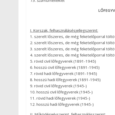
15.
számú
melléklet
L
Ő
FEGY
I
.
Korszak
,
felhasználás
és
jelleg
szerint
:
1. szerelt lőszeres, de még feketelőporral tölt
2. szerelt lőszeres, de még feketelőporral tölt
3. szerelt lőszeres, de még feketelőporral töl
4. szerelt lőszeres, de még feketelőporral tölt
5. rövid civil lőfegyverek (1891-1945)
6. hosszú civil lőfegyverek (1891-1945)
7. rövid hadi lőfegyverek (1891-1945)
8. hosszú hadi lőfegyverek (1891-1945)
9. rövid civil lőfegyverek (1945-)
10. hosszú civil lőfegyverek (1945-)
11. rövid hadi lőfegyverek (1945-)
12. hosszú hadi lőfegyverek (1945-)
II.
M
ű
ködési
elv
szerint
,
felhasználás
szerint
: