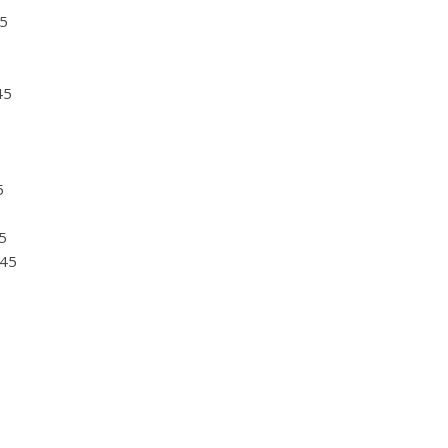
45
45
5
5
945