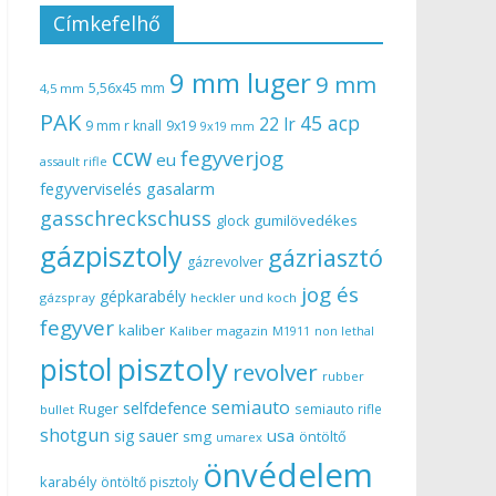
Címkefelhő
9 mm luger
9 mm
5,56x45 mm
4,5 mm
PAK
45 acp
22 lr
9 mm r knall
9x19
9x19 mm
ccw
fegyverjog
eu
assault rifle
gasalarm
fegyverviselés
gasschreckschuss
gumilövedékes
glock
gázpisztoly
gázriasztó
gázrevolver
jog és
gépkarabély
gázspray
heckler und koch
fegyver
kaliber
Kaliber magazin
non lethal
M1911
pisztoly
pistol
revolver
rubber
semiauto
selfdefence
Ruger
semiauto rifle
bullet
shotgun
usa
sig sauer
smg
öntöltő
umarex
önvédelem
karabély
öntöltő pisztoly