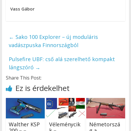
Vass Gábor
←
Sako 100 Explorer – új moduláris
vadászpuska Finnországból
Pulsefire UBF: cső alá szerelhető kompakt
lángszóró
→
Share This Post:
Ez is érdekelhet
Walther KSP
Véleménycik
Németorszá
200 – –
k –
g a