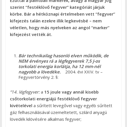
Ezúttal a paintball markerek, avagy a magyar jog
szerint “festéklövő fegyver” kategóriát járjuk
körbe. Bár a hétköznapi értelmeben vett “fegyver”
kifejezés talán ezekre illik legkevésbé – nem
véletlen, hogy más nyelveken az angol “marker”
kifejezést vették át.
Bár technikailag hasonló elven működik, de
NEM érvényes rá a légfegyverek 7,5 J-os
torkolati energia korlátja, ha 12 mm-nél
nagyobb a lövedéke.
2004. évi XXIV. tv –
Fegyvertörvény 2. §:
“14. légfegyver:
a
15 joule vagy annál kisebb
csőtorkolati energiájú festéklövő fegyver
kivételével
a sűrített levegővel vagy egyéb sűrített
gáz felhasználásával üzemeltetett, szilárd anyagú
lövedék kilövésére alkalmas fegyver;