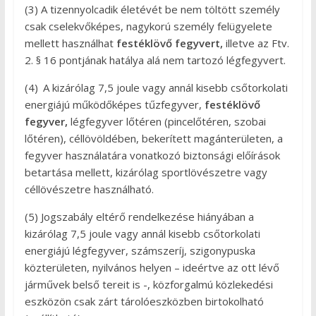
(3) A tizennyolcadik életévét be nem töltött személy
csak cselekvőképes, nagykorú személy felügyelete
mellett használhat
festéklövő fegyvert,
illetve az Ftv.
2. § 16 pontjának hatálya alá nem tartozó légfegyvert.
(4)
A kizárólag 7,5 joule vagy annál kisebb csőtorkolati
energiájú működőképes tűzfegyver,
festéklövő
fegyver,
légfegyver lőtéren (pincelőtéren, szobai
lőtéren), céllövöldében, bekerített magánterületen, a
fegyver használatára vonatkozó biztonsági előírások
betartása mellett, kizárólag sportlövészetre vagy
céllövészetre használható.
(5) Jogszabály eltérő rendelkezése hiányában a
kizárólag 7,5 joule vagy annál kisebb csőtorkolati
energiájú légfegyver, számszeríj, szigonypuska
közterületen, nyilvános helyen – ideértve az ott lévő
járművek belső tereit is -, közforgalmú közlekedési
eszközön csak zárt tárolóeszközben birtokolható