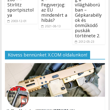
Stirlitz
Fegyverjog:
világháború
sportpisztol
az EU
ban –
ya
mindenért a
Gépkarabély
hibás?
ok és
2003-12-01
önműködő
2021-08-13
puskák
története 2.
2012-05-23
Kövess bennünket X.COM oldalunkon!