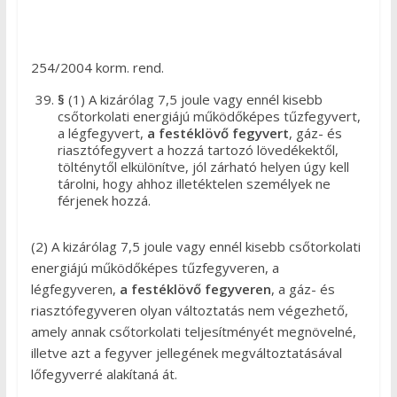
254/2004 korm. rend.
§
(1) A kizárólag 7,5 joule vagy ennél kisebb
csőtorkolati energiájú működőképes tűzfegyvert,
a légfegyvert,
a festéklövő fegyvert
, gáz- és
riasztófegyvert a hozzá tartozó lövedékektől,
tölténytől elkülönítve, jól zárható helyen úgy kell
tárolni, hogy ahhoz illetéktelen személyek ne
férjenek hozzá.
(2) A kizárólag 7,5 joule vagy ennél kisebb csőtorkolati
energiájú működőképes tűzfegyveren, a
légfegyveren,
a festéklövő fegyveren
, a gáz- és
riasztófegyveren olyan változtatás nem végezhető,
amely annak csőtorkolati teljesítményét megnövelné,
illetve azt a fegyver jellegének megváltoztatásával
lőfegyverré alakítaná át.