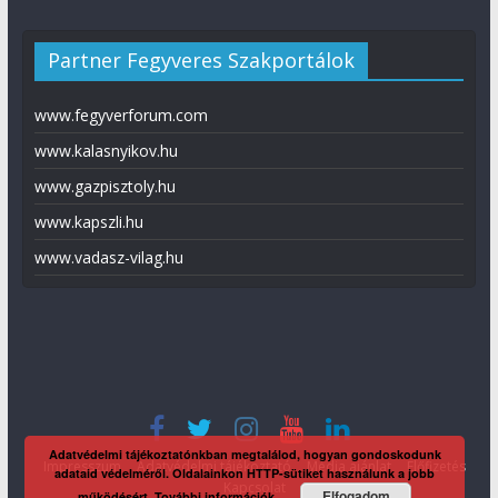
Partner Fegyveres Szakportálok
www.fegyverforum.com
www.kalasnyikov.hu
www.gazpisztoly.hu
www.kapszli.hu
www.vadasz-vilag.hu
Adatvédelmi tájékoztatónkban megtalálod, hogyan gondoskodunk
Impresszum
Adatvédelmi tájékoztató
Média ajánlat
Előfizetés
adataid védelméről. Oldalainkon HTTP-sütiket használunk a jobb
Kapcsolat
Elfogadom
működésért.
További információk