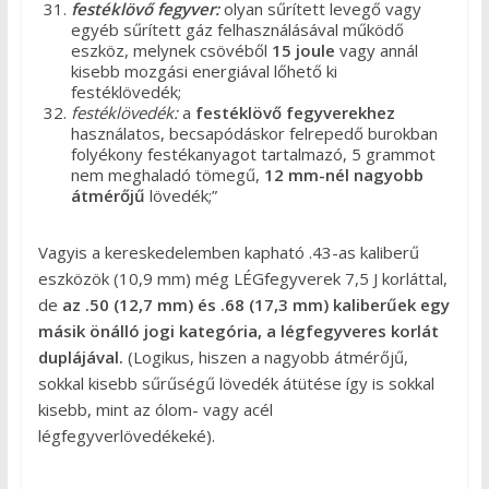
festéklövő fegyver:
olyan sűrített levegő vagy
egyéb sűrített gáz felhasználásával működő
eszköz, melynek csövéből
15 joule
vagy annál
kisebb mozgási energiával lőhető ki
festéklövedék;
festéklövedék:
a
festéklövő fegyverekhez
használatos, becsapódáskor felrepedő burokban
folyékony festékanyagot tartalmazó, 5 grammot
nem meghaladó tömegű,
12 mm-nél nagyobb
átmérőjű
lövedék;”
Vagyis a kereskedelemben kapható .43-as kaliberű
eszközök (10,9 mm) még LÉGfegyverek 7,5 J korláttal,
de
az .50 (12,7 mm) és .68 (17,3 mm) kaliberűek egy
másik önálló jogi kategória, a légfegyveres korlát
duplájával.
(Logikus, hiszen a nagyobb átmérőjű,
sokkal kisebb sűrűségű lövedék átütése így is sokkal
kisebb, mint az ólom- vagy acél
légfegyverlövedékeké).