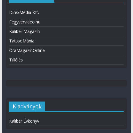
DirexMédia Kft.
Fegyvervideo.hu
Kaliber Magazin
TattooMánia
ÓraMagazinOnline
Túlélés
Kiadványok
Kaliber Évkönyv