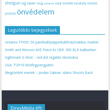
shotgun
usa
sig sauer
smg
öntöltő karabély
öntöltő
umarex
önvédelem
pisztoly
Legutóbbi bejegyzések
Umarex TPX50 .50 paintball/pepperball/traumatikus marker
Smith and Wesson AXE Pistol és SBR .300 BLK kaliberben
Sightmark G-Shot – red dot régebbi Glockokra
USA: TOP10 kézifegyvergyártó
Megtörtént esetek – Jordan Salinas: Idaho Shoots Back
DirexMédia Kft