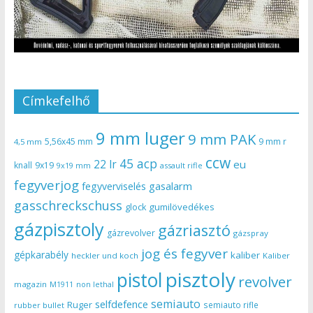
Címkefelhő
9 mm luger
9 mm PAK
5,56x45 mm
9 mm r
4,5 mm
ccw
45 acp
22 lr
eu
knall
9x19
9x19 mm
assault rifle
fegyverjog
gasalarm
fegyverviselés
gasschreckschuss
gumilövedékes
glock
gázpisztoly
gázriasztó
gázrevolver
gázspray
jog és fegyver
gépkarabély
kaliber
heckler und koch
Kaliber
pisztoly
pistol
revolver
magazin
non lethal
M1911
semiauto
selfdefence
Ruger
semiauto rifle
rubber bullet