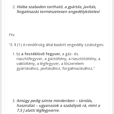
Hiába szabadon tartható, a gyártás, javítás,
forgalmazás természetesen engedélyköteles!
Ftv.
“3. § (1) A rendőrség által kiadott engedély szükséges:
b)
a festéklövő fegyver
, a gáz- és
riasztófegyver, a gáztöltény, a riasztótöltény, a
vaktöltény, a légfegyver, a lőszerelem
gyártásához, javításához, forgalmazásához,”
Amúgy pedig szinte mindenben – tárolás,
használat – ugyanazok a szabályok rá, mint a
7,5 J alatti légfegyverre.