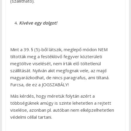
(szállítható).
Kivéve egy dolgot!
Mint a 39. § (5)-ből látszik, meglepő módon NEM
tiltották meg a festéklövő fegyver közterületi
megtöltve viselését, nem írták elő töltetlenül
szállítását. Nyilván akit megfognak vele, az majd
magyarázkodhat, de nincs paragrafus, ami tiltaná.
Furcsa, de ez a JOGSZABÁLY!
Más kérdés, hogy méretük folytán azért a
többségüknek amúgy is szinte lehetetlen a rejtett
viselése, azonban pl. autóban nem elképzelhetetlen
védelmi céllal tartani.