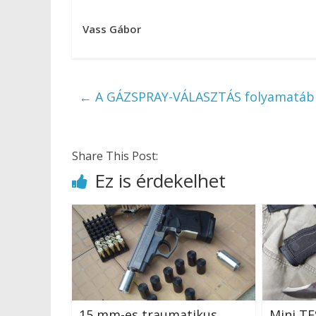
Vass Gábor
←
A GÁZSPRAY-VÁLASZTÁS folyamatábr
Share This Post:
Ez is érdekelhet
15 mm-es traumatikus
Mini TE