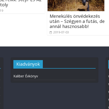
toly
-19
Menekülés önvédekezés
után – Szégyen a futás, de
annál hasznosabb!
2019-07-03
Kiadványok
Kaliber Évkönyv