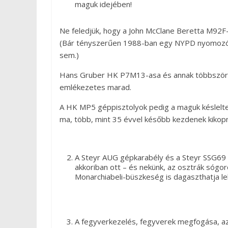
maguk idejében!
Ne feledjük, hogy a John McClane Beretta M92F-
(Bár tényszerűen 1988-ban egy NYPD nyomozó s
sem.)
Hans Gruber HK P7M13-asa és annak többszöri
emlékezetes marad.
A HK MP5 géppisztolyok pedig a maguk késlelte
ma, több, mint 35 évvel később kezdenek kiko
A Steyr AUG gépkarabély és a Steyr SSG69 
akkoriban ott – és nekünk, az osztrák sógo
Monarchiabeli-büszkeség is dagaszthatja lel
A fegyverkezelés, fegyverek megfogása, azo