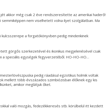
jét akkor még csak 2 éve rendszeresítette az amerikai haderő!
emmiképpen nem viselhetett volna ilyet szolgálatban. Ma
 kulcsszerepe a forgatókönyvben pedig mindenkinek
tett görgős szerkezetével és ikonikus megjelenésével csak
pni a speciális egységek fegyverzetéből. HO-HO-HO…
mesterlövészpuska pedig ráadásul egzotikus holmik voltak
rok mellett több évszázados szimbiózisban élőknek egy kis
künket, amikor meglátjuk őket.
kkal való mozgás, fedezékkeresés stb. körülbelül itt kezdett