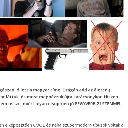
észen jó lett a magyar címe: Drágán add az életed!)
ör láttuk, és most megnézzük újra karácsonykor. Hiszen
tem össze, miért olyan elsöprően jó FEGYVERB.ZI SZEMMEL.
ben elképesztően COOL és néha szupermodern típusok voltak a