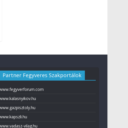
Partner Fegyveres Szakportálok
www.fegyverforum.com
www.kalasnyikov.hu
www.gazpisztoly.hu
www.kapszli.hu
www.vadasz-vilag.hu