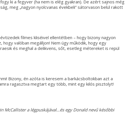
, fogy ki a fegyver (ha nem is elég gyakran). De azért sajnos még
mság, meg „nagyon nyolcvanas évekbeli” sátorvason belül rakott
 évtizedek filmes kliséivel ellentétben – hogy bizony nagyon
hoz, hogy valóban megálljon! Nem úgy működik, hogy egy
traesik és meghal a delikvens, sőt, esetleg métereket is repül
mi! Bizony, én azóta is keresem a barkácsboltokban azt a
a ragasztva megtart egy több, mint egy kilós pisztolyt!
in McCallister a légpuskájával…és egy Donald nevű későbbi