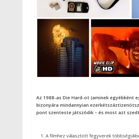
Az 1988-as Die Hard-ot (aminek egyébként eg
bizonyára mindannyian ezerkétszáztizenötsz
pont szenteste játszódik – és most azt szed
A filmhez választott fegyverek többségük