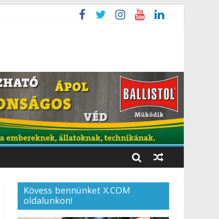
Kövess bennünket X.COM
oldalunkon!