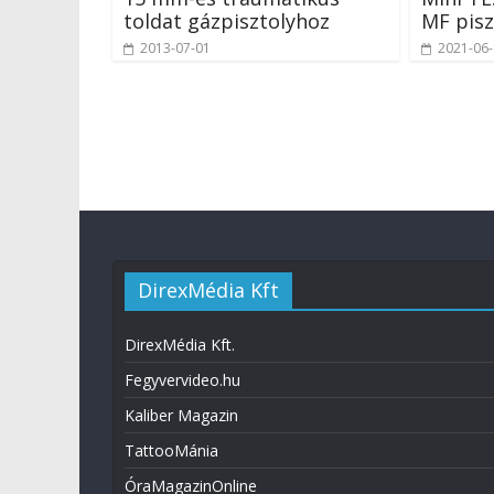
toldat gázpisztolyhoz
MF pisz
2013-07-01
2021-06
DirexMédia Kft
DirexMédia Kft.
Fegyvervideo.hu
Kaliber Magazin
TattooMánia
ÓraMagazinOnline