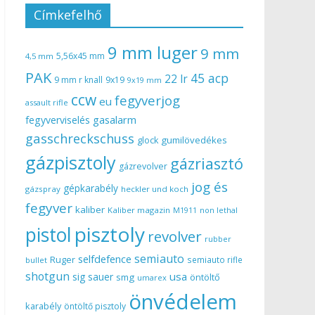
Címkefelhő
9 mm luger
9 mm
5,56x45 mm
4,5 mm
PAK
45 acp
22 lr
9 mm r knall
9x19
9x19 mm
ccw
fegyverjog
eu
assault rifle
gasalarm
fegyverviselés
gasschreckschuss
gumilövedékes
glock
gázpisztoly
gázriasztó
gázrevolver
jog és
gépkarabély
gázspray
heckler und koch
fegyver
kaliber
Kaliber magazin
non lethal
M1911
pisztoly
pistol
revolver
rubber
semiauto
selfdefence
Ruger
semiauto rifle
bullet
shotgun
usa
sig sauer
smg
öntöltő
umarex
önvédelem
karabély
öntöltő pisztoly