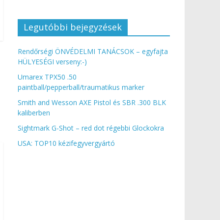
Legutóbbi bejegyzések
Rendőrségi ÖNVÉDELMI TANÁCSOK – egyfajta
HÜLYESÉGI verseny:-)
Umarex TPX50 .50
paintball/pepperball/traumatikus marker
Smith and Wesson AXE Pistol és SBR .300 BLK
kaliberben
Sightmark G-Shot – red dot régebbi Glockokra
USA: TOP10 kézifegyvergyártó