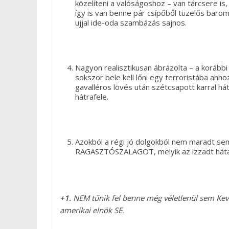
közelíteni a valóságoshoz – van tárcsere is
így is van benne pár csípőből tüzelős baro
ujjal ide-oda szambázás sajnos.
Nagyon realisztikusan ábrázolta – a korábbi
sokszor bele kell lőni egy terroristába ah
gavalléros lövés után szétcsapott karral há
hátrafele.
Azokból a régi jó dolgokból nem maradt sem
RAGASZTÓSZALAGOT, melyik az izzadt hátamr
+1.
NEM tűnik fel benne még véletlenül sem Kev
amerikai elnök SE.