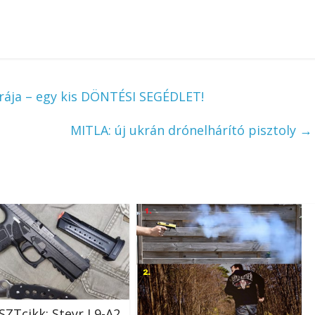
ája – egy kis DÖNTÉSI SEGÉDLET!
MITLA: új ukrán drónelhárító pisztoly
→
SZTcikk: Steyr L9-A2