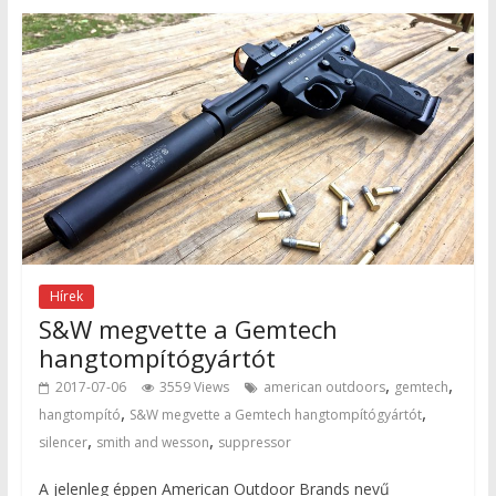
Hírek
S&W megvette a Gemtech
hangtompítógyártót
,
,
2017-07-06
3559 Views
american outdoors
gemtech
,
,
hangtompító
S&W megvette a Gemtech hangtompítógyártót
,
,
silencer
smith and wesson
suppressor
A jelenleg éppen American Outdoor Brands nevű