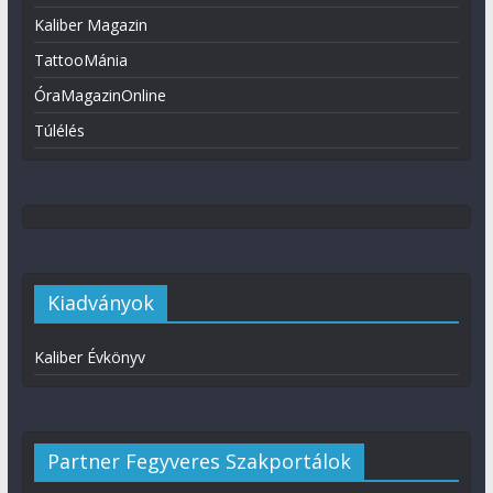
Kaliber Magazin
TattooMánia
ÓraMagazinOnline
Túlélés
Kiadványok
Kaliber Évkönyv
Partner Fegyveres Szakportálok