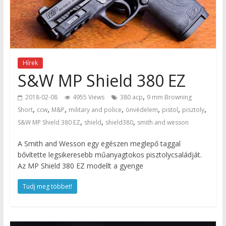
Hírek
S&W MP Shield 380 EZ
,
2018-02-08
4955 Views
380 acp
9 mm Browning
,
,
,
,
,
,
,
Short
ccw
M&P
military and police
önvédelem
pistol
pisztoly
,
,
,
S&W MP Shield 380 EZ
shield
shield380
smith and wesson
A Smith and Wesson egy egészen meglepő taggal
bővítette legsikeresebb műanyagtokos pisztolycsaládját.
Az MP Shield 380 EZ modellt a gyenge
Tudj meg többet!