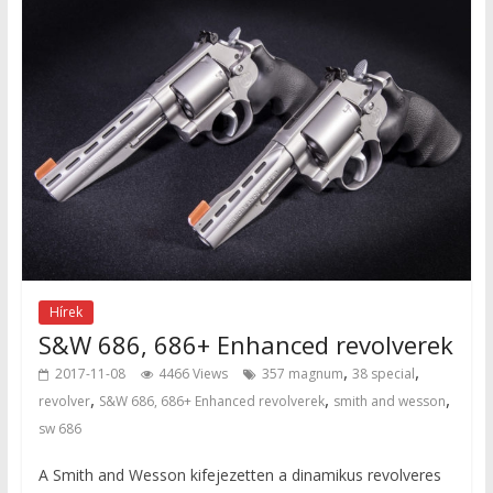
Hírek
S&W 686, 686+ Enhanced revolverek
,
,
2017-11-08
4466 Views
357 magnum
38 special
,
,
,
revolver
S&W 686, 686+ Enhanced revolverek
smith and wesson
sw 686
A Smith and Wesson kifejezetten a dinamikus revolveres