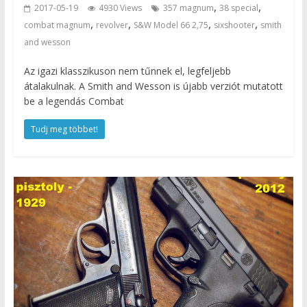
,
,
2017-05-19
4930 Views
357 magnum
38 special
,
,
,
,
combat magnum
revolver
S&W Model 66 2,75
sixshooter
smith
and wesson
Az igazi klasszikuson nem tűnnek el, legfeljebb
átalakulnak. A Smith and Wesson is újabb verziót mutatott
be a legendás Combat
Tudj meg többet!