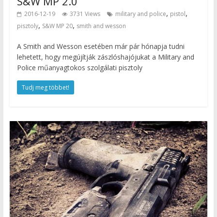
S&W MP 2.0
,
,
2016-12-19
3731 Views
military and police
pistol
,
,
pisztoly
S&W MP 20
smith and wesson
A Smith and Wesson esetében már pár hónapja tudni
lehetett, hogy megújítják zászlóshajójukat a Military and
Police műanyagtokos szolgálati pisztoly
Tudj meg többet!