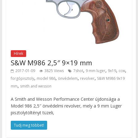
Hírek
S&W M986 2,5″ 9×19 mm
,
,
,
,
2017-01-09
3825 Views
7shot
9 mm luger
9x19
ccw
,
,
,
,
forgópisztoly
model 986
önvédelem
revolver
S&W M986 9x19
,
mm
smith and wesson
A Smith and Wesson Performance Center újdonsága a
Model 986 2,5″ önvédelmi revolver, mely a 9 mm Luger
pisztolytöltényt tüzeli,
Tudj meg többet!