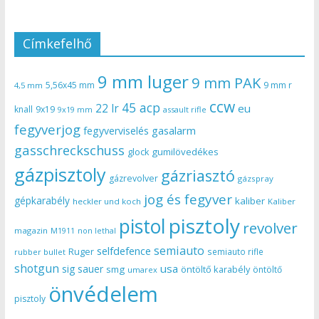
Címkefelhő
9 mm luger
9 mm PAK
5,56x45 mm
9 mm r
4,5 mm
ccw
45 acp
22 lr
eu
knall
9x19
9x19 mm
assault rifle
fegyverjog
gasalarm
fegyverviselés
gasschreckschuss
gumilövedékes
glock
gázpisztoly
gázriasztó
gázrevolver
gázspray
jog és fegyver
gépkarabély
kaliber
heckler und koch
Kaliber
pisztoly
pistol
revolver
magazin
non lethal
M1911
semiauto
selfdefence
Ruger
semiauto rifle
rubber bullet
shotgun
usa
sig sauer
smg
öntöltő karabély
öntöltő
umarex
önvédelem
pisztoly