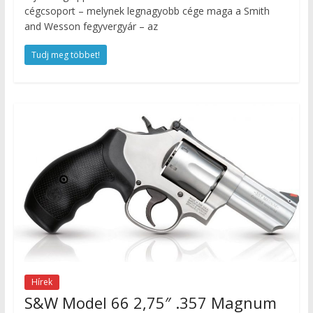
cégcsoport – melynek legnagyobb cége maga a Smith
and Wesson fegyvergyár – az
Tudj meg többet!
Hírek
S&W Model 66 2,75″ .357 Magnum