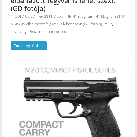
elbaltázott fegyver is lehet szexi!
(GD fotója)
,
2017-09-27
3811 Views
41 magnum
41 Magnum S&W
,
,
M58 egy elbaltázott fegyver is lehet szexi! (GD fotója)
m58
,
,
revolver
s&w
smith and wesson
Tudj meg többet!