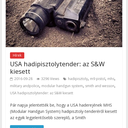
Hírek
USA hadipisztolytender: az S&W
kiesett
,
,
,
2016-09-28
3296 Views
hadipisztoly
m9 pistol
mhs
,
,
,
military andpolice
modular handgun system
smith and wesson
USA hadipisztolytender: az S&W kiesett
Pár napja jelentették be, hogy a USA haderejének MHS
(Modular Handgun System) hadipisztoly-tenderéről kiesett
az egyik legjelentősebb szereplő, a Smith