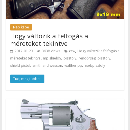
Nap képe
Hogy változik a felfogás a
méreteket tekintve
,
2017-01-23
3638 Views
ccw
Hogy változik a felfogás a
,
,
,
,
méreteket tekintve
mp shield9
pisztoly
rendőrségi pisztoly
,
,
,
shield pistol
smith and wesson
walther pp
zsebpisztoly
Tudj meg többet!