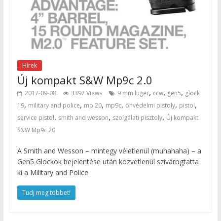
Hírek
Új kompakt S&W Mp9c 2.0
,
,
,
2017-09-08
3397 Views
9 mm luger
ccw
gen5
glock
,
,
,
,
,
,
19
military and police
mp 20
mp9c
önvédelmi pistoly
pistol
,
,
,
service pistol
smith and wesson
szolgálati pisztoly
Új kompakt
S&W Mp9c 20
A Smith and Wesson – mintegy véletlenül (muhahaha) – a
Gen5 Glockok bejelentése után közvetlenül szivárogtatta
ki a Military and Police
Tudj meg többet!