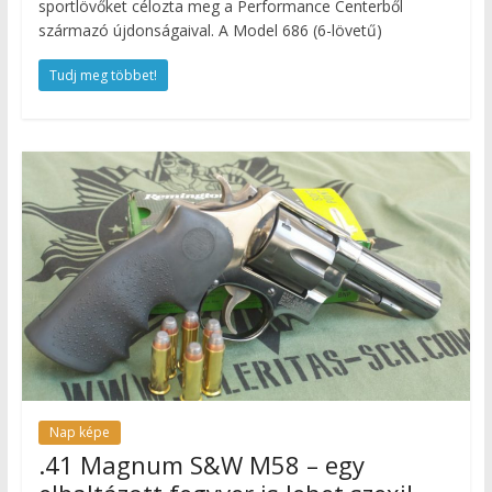
sportlövőket célozta meg a Performance Centerből
származó újdonságaival. A Model 686 (6-lövetű)
Tudj meg többet!
Nap képe
.41 Magnum S&W M58 – egy