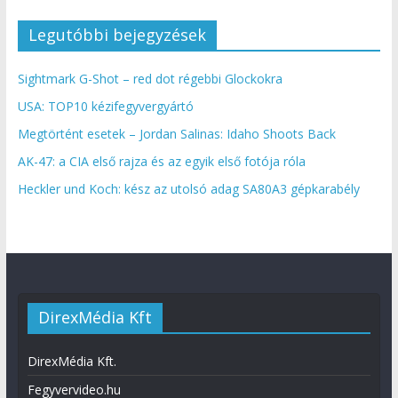
Legutóbbi bejegyzések
Sightmark G-Shot – red dot régebbi Glockokra
USA: TOP10 kézifegyvergyártó
Megtörtént esetek – Jordan Salinas: Idaho Shoots Back
AK-47: a CIA első rajza és az egyik első fotója róla
Heckler und Koch: kész az utolsó adag SA80A3 gépkarabély
DirexMédia Kft
DirexMédia Kft.
Fegyvervideo.hu