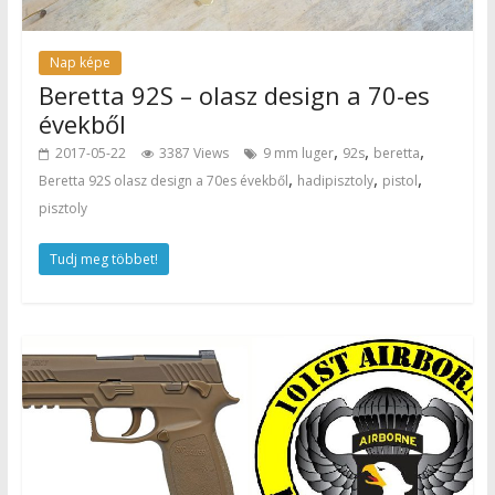
Nap képe
Beretta 92S – olasz design a 70-es
évekből
,
,
,
2017-05-22
3387 Views
9 mm luger
92s
beretta
,
,
,
Beretta 92S olasz design a 70es évekből
hadipisztoly
pistol
pisztoly
Tudj meg többet!