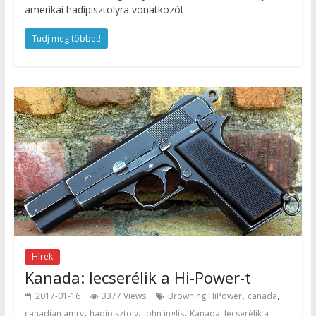
amerikai hadipisztolyra vonatkozót
Tudj meg többet!
Hírek
Kanada: lecserélik a Hi-Power-t
,
,
2017-01-16
3377 Views
Browning HiPower
canada
,
,
,
canadian amry
hadipisztoly
john inglis
Kanada: lecserélik a