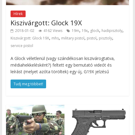
Hírek
Kiszivárgott: Glock 19X
,
,
,
,
2018-01-02
4162 Views
19m
19x
glock
hadipisztoly
,
,
,
,
,
Kiszivárgott: Glock 19X
mhs
military pistol
pistol
pisztoly
service pistol
A Glock véletlenül (vagy szándékosan kiszivárogtatva,
médiahekkelésként?) feltett egy bemutató videót és
leírást (melyet azóta töröltek) egy új, G19X jelzésű
Tudj meg többet!