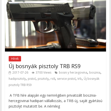
Hírek
Új bosnyák pisztoly TRB RS9
,
,
2017-07-26
3700 Views
bosni y herzegovina
bosznia
,
,
,
,
,
,
hadipisztoly
pistol
pisztoly
rs9
service pistol
trb
Új bosnyák
pisztoly TRB RS9
A TFB híre alapján egy nemrégiben privatizált bosznia-
hercegovinai hadiipari vállalkozás, a TRB új, saját gyártású
pisztolyt mutatott be. A némileg