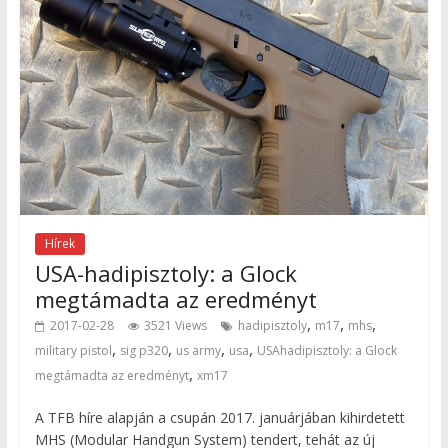
Hírek
USA-hadipisztoly: a Glock
megtámadta az eredményt
,
,
,
2017-02-28
3521 Views
hadipisztoly
m17
mhs
,
,
,
,
military pistol
sig p320
us army
usa
USAhadipisztoly: a Glock
,
megtámadta az eredményt
xm17
A TFB híre alapján a csupán 2017. januárjában kihirdetett
MHS (Modular Handgun System) tendert, tehát az új