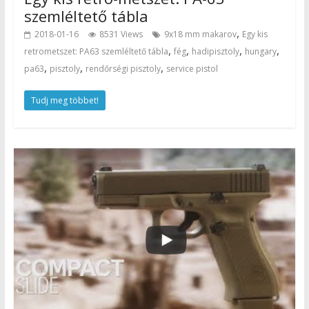
szemléltető tábla
,
2018-01-16
8531 Views
9x18 mm makarov
Egy kis
,
,
,
,
retrometszet: PA63 szemléltető tábla
fég
hadipisztoly
hungary
,
,
,
pa63
pisztoly
rendőrségi pisztoly
service pistol
Tudj meg többet!