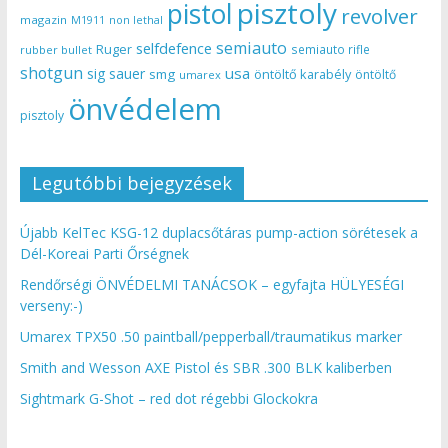
pisztoly
pistol
revolver
magazin
non lethal
M1911
semiauto
selfdefence
Ruger
semiauto rifle
rubber bullet
shotgun
usa
sig sauer
smg
öntöltő karabély
öntöltő
umarex
önvédelem
pisztoly
Legutóbbi bejegyzések
Újabb KelTec KSG-12 duplacsőtáras pump-action sörétesek a
Dél-Koreai Parti Őrségnek
Rendőrségi ÖNVÉDELMI TANÁCSOK – egyfajta HÜLYESÉGI
verseny:-)
Umarex TPX50 .50 paintball/pepperball/traumatikus marker
Smith and Wesson AXE Pistol és SBR .300 BLK kaliberben
Sightmark G-Shot – red dot régebbi Glockokra