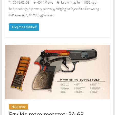
,
,
,
2018-02-08
4044 Views
browning
fn m1935
gp
,
,
,
hadipisztoly
hipower
pisztoly
Végleg befejezték a Browning
HiPower (GP, M1935) gyártását
Tudj meg többet!
Nap képe
Egy kis retro-metszet: PA-63