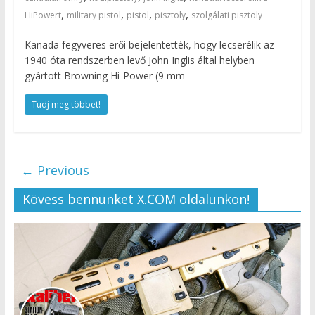
,
,
,
,
HiPowert
military pistol
pistol
pisztoly
szolgálati pisztoly
Kanada fegyveres erői bejelentették, hogy lecserélik az
1940 óta rendszerben levő John Inglis által helyben
gyártott Browning Hi-Power (9 mm
Tudj meg többet!
← Previous
Kövess bennünket X.COM oldalunkon!