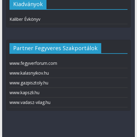
Kiadványok
Kaliber Évkönyv
Partner Fegyveres Szakportálok
www.fegyverforum.com
www.kalasnyikov.hu
www.gazpisztoly.hu
www.kapszli.hu
www.vadasz-vilag.hu