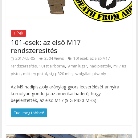
Hírek
101-esek: az első M17
rendszeresítés
2017-05-05
3504 Views
101esek: az első M17
,
,
,
,
rendszeresítés
101st airborne
9 mm luger
hadipisztoly
m17 us
,
,
,
pistol
military pistol
sig p320 mhs
szolgálati pisztoly
Az M9 hadipisztoly aránylag gyors lecserélését annyira
komolyan gondolja az amerikai haderő, hogy
bejelentették, az első M17 (SIG P320 MHS)
Tudj meg többet!