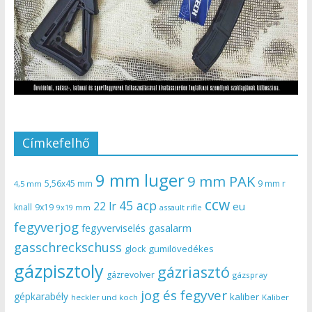
Címkefelhő
9 mm luger
9 mm PAK
5,56x45 mm
9 mm r
4,5 mm
ccw
45 acp
22 lr
eu
knall
9x19
9x19 mm
assault rifle
fegyverjog
gasalarm
fegyverviselés
gasschreckschuss
gumilövedékes
glock
gázpisztoly
gázriasztó
gázrevolver
gázspray
jog és fegyver
gépkarabély
kaliber
heckler und koch
Kaliber