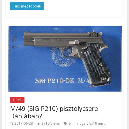
Tudj meg többet!
Hírek
M/49 (SIG P210) pisztolycsere
Dániában?
,
,
2017-06-28
3716 Views
9 mm luger
9x19 mm