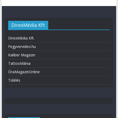
DirexMédia Kft
DirexMédia Kft.
Fegyvervideo.hu
Kaliber Magazin
TattooMánia
ÓraMagazinOnline
Túlélés