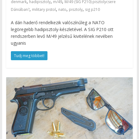
,
,
,
denmark
hadipisztoly
m/49
M/49 (SIG P210) pisztolycsere
,
,
,
,
Dániában?
military pistol
nato
pisztoly
sig p210
A dán haderő rendelkezik valószínűleg a NATO
legöregebb hadipisztoly-készletével. A SIG P210 ott
rendszerben levő M/49 jelzésű kivitelének nevében
ugyanis
Tudj meg többet!