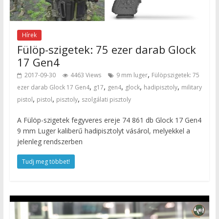
Hírek
Fülöp-szigetek: 75 ezer darab Glock
17 Gen4
,
2017-09-30
4463 Views
9 mm luger
Fülöpszigetek: 75
,
,
,
,
,
ezer darab Glock 17 Gen4
g17
gen4
glock
hadipisztoly
military
,
,
,
pistol
pistol
pisztoly
szolgálati pisztoly
A Fülöp-szigetek fegyveres ereje 74 861 db Glock 17 Gen4
9 mm Luger kaliberű hadipisztolyt vásárol, melyekkel a
jelenleg rendszerben
Tudj meg többet!