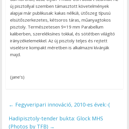
új pisztollyal szemben támasztott követelmények
alapjai már publikusak: kakas nélküli, ütőszeg típusú
elsütőszerkezetes, kétsoros táras, műanyagtokos
pisztoly. Természetesen 9×19 mm Parabellum
kaliberben, szereléksínes tokkal, és sötétben világító
irányzékelemekkel. Az új pisztoly teljes és rejtett
viselésre kompakt méretben is alkalmazni kívánják
majd.
(jane’s)
←
Fegyveripari innováció, 2010-es évek:-(
Hadipisztoly-tender bukta: Glock MHS
(Photos by TFB)
→