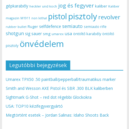
jog és fegyver
gépkarabély
kaliber
heckler und koch
Kaliber
pisztoly
pistol
revolver
magazin
non lethal
M1911
semiauto
selfdefence
Ruger
semiauto rifle
rubber bullet
shotgun
usa
sig sauer
smg
öntöltő karabély
öntöltő
umarex
önvédelem
pisztoly
Legutóbbi bejegyzések
Umarex TPX50 .50 paintball/pepperball/traumatikus marker
Smith and Wesson AXE Pistol és SBR .300 BLK kaliberben
Sightmark G-Shot – red dot régebbi Glockokra
USA: TOP10 kézifegyvergyártó
Megtörtént esetek – Jordan Salinas: Idaho Shoots Back