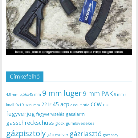
Címkefelhő
9 mm luger
9 mm PAK
5,56x45 mm
9 mm r
4,5 mm
ccw
45 acp
22 lr
eu
knall
9x19
9x19 mm
assault rifle
fegyverjog
gasalarm
fegyverviselés
gasschreckschuss
gumilövedékes
glock
gázpisztoly
gázriasztó
gázrevolver
gázspray