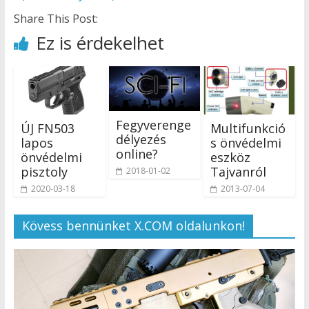
Share This Post:
Ez is érdekelhet
Fegyverenge
ÚJ FN503
Multifunkció
délyezés
lapos
s önvédelmi
online?
önvédelmi
eszköz
pisztoly
Tajvanról
2018-01-02
2020-03-18
2013-07-04
Kövess bennünket X.COM oldalunkon!