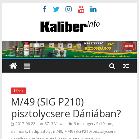
Hírek
M/49 (SIG P210)
pisztolycsere Dániában?
,
,
2017-06-28
3713 Views
9 mm luger
9x19 mm
,
,
,
denmark
hadipisztoly
m/49
M/49 (SIG P210) pisztolycsere
,
,
,
,