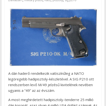
Dániában?
military pistol
nato
pisztoly
sig p210
A dán haderő rendelkezik valószínűleg a NATO
legöregebb hadipisztoly-készletével. A SIG P210 ott
rendszerben levő M/49 jelzésű kivitelének nevében
ugyanis a “49” az az évszám.
A most meghirdetett hadipisztoly-tenderre 25 millió
dán koronát, azaz olyan 4 millió USA dollárt szánnak. Az