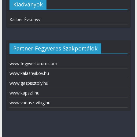
Kiadványok
Kaliber Évkönyv
Partner Fegyveres Szakportálok
www.fegyverforum.com
www.kalasnyikov.hu
www.gazpisztoly.hu
www.kapszli.hu
www.vadasz-vilag.hu