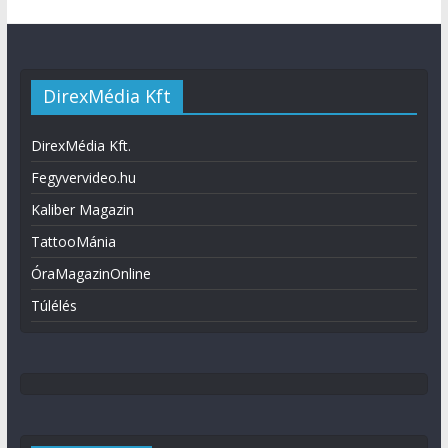
DirexMédia Kft
DirexMédia Kft.
Fegyvervideo.hu
Kaliber Magazin
TattooMánia
ÓraMagazinOnline
Túlélés