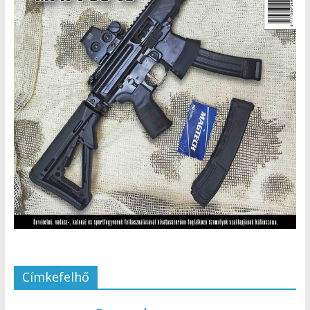
Címkefelhő