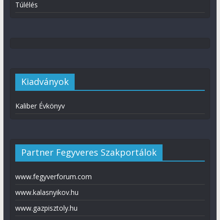
Túlélés
Kiadványok
Kaliber Évkönyv
Partner Fegyveres Szakportálok
www.fegyverforum.com
www.kalasnyikov.hu
www.gazpisztoly.hu