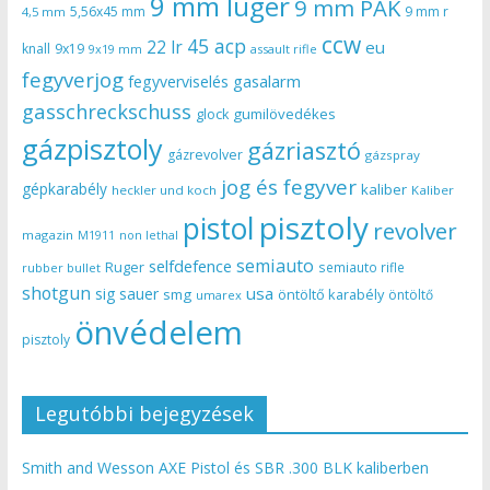
9 mm luger
9 mm PAK
5,56x45 mm
9 mm r
4,5 mm
ccw
45 acp
22 lr
eu
knall
9x19
9x19 mm
assault rifle
fegyverjog
gasalarm
fegyverviselés
gasschreckschuss
gumilövedékes
glock
gázpisztoly
gázriasztó
gázrevolver
gázspray
jog és fegyver
gépkarabély
kaliber
heckler und koch
Kaliber
pisztoly
pistol
revolver
magazin
non lethal
M1911
semiauto
selfdefence
Ruger
semiauto rifle
rubber bullet
shotgun
usa
sig sauer
smg
öntöltő karabély
öntöltő
umarex
önvédelem
pisztoly
Legutóbbi bejegyzések
Smith and Wesson AXE Pistol és SBR .300 BLK kaliberben