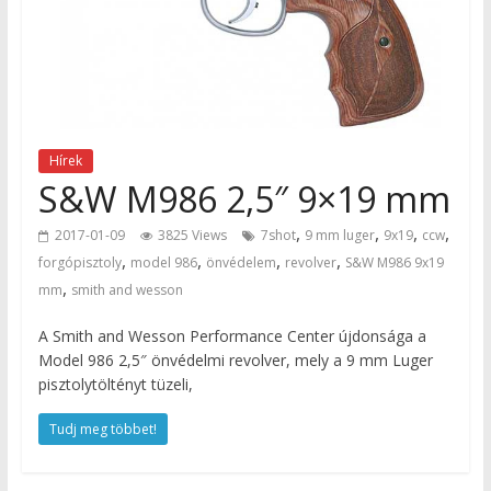
Hírek
S&W M986 2,5″ 9×19 mm
,
,
,
,
2017-01-09
3825 Views
7shot
9 mm luger
9x19
ccw
,
,
,
,
forgópisztoly
model 986
önvédelem
revolver
S&W M986 9x19
,
mm
smith and wesson
A Smith and Wesson Performance Center újdonsága a
Model 986 2,5″ önvédelmi revolver, mely a 9 mm Luger
pisztolytöltényt tüzeli,
Tudj meg többet!