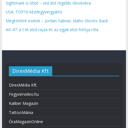
Sightmark G-Shot – red dot régebbi Glockokra
USA: TOP10 kézifegyvergyártó
Megtörtént esetek – Jordan Salinas: Idaho Shoots Back
AK-47: a CIA első rajza és az egyik első fotója róla
DirexMédia Kft
DirexMédia Kft.
Fegyvervideo.hu
Kaliber Magazin
TattooMánia
ÓraMagazinOnline