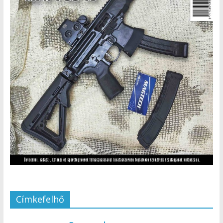
Címkefelhő