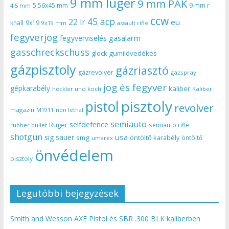
9 mm luger
9 mm PAK
5,56x45 mm
9 mm r
4,5 mm
ccw
45 acp
22 lr
eu
knall
9x19
9x19 mm
assault rifle
fegyverjog
gasalarm
fegyverviselés
gasschreckschuss
gumilövedékes
glock
gázpisztoly
gázriasztó
gázrevolver
gázspray
jog és fegyver
gépkarabély
kaliber
heckler und koch
Kaliber
pisztoly
pistol
revolver
magazin
non lethal
M1911
semiauto
selfdefence
Ruger
semiauto rifle
rubber bullet
shotgun
usa
sig sauer
smg
öntöltő karabély
öntöltő
umarex
önvédelem
pisztoly
Legutóbbi bejegyzések
Smith and Wesson AXE Pistol és SBR .300 BLK kaliberben