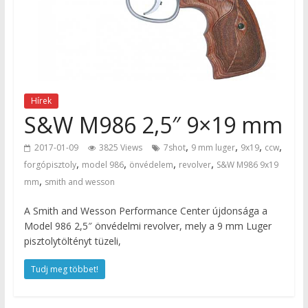
Hírek
S&W M986 2,5″ 9×19 mm
,
,
,
,
2017-01-09
3825 Views
7shot
9 mm luger
9x19
ccw
,
,
,
,
forgópisztoly
model 986
önvédelem
revolver
S&W M986 9x19
,
mm
smith and wesson
A Smith and Wesson Performance Center újdonsága a
Model 986 2,5″ önvédelmi revolver, mely a 9 mm Luger
pisztolytöltényt tüzeli,
Tudj meg többet!