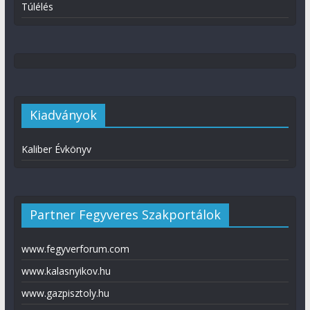
Túlélés
Kiadványok
Kaliber Évkönyv
Partner Fegyveres Szakportálok
www.fegyverforum.com
www.kalasnyikov.hu
www.gazpisztoly.hu