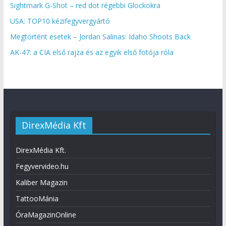
Sightmark G-Shot – red dot régebbi Glockokra
USA: TOP10 kézifegyvergyártó
Megtörtént esetek – Jordan Salinas: Idaho Shoots Back
AK-47: a CIA első rajza és az egyik első fotója róla
DirexMédia Kft
DirexMédia Kft.
Fegyvervideo.hu
Kaliber Magazin
TattooMánia
ÓraMagazinOnline