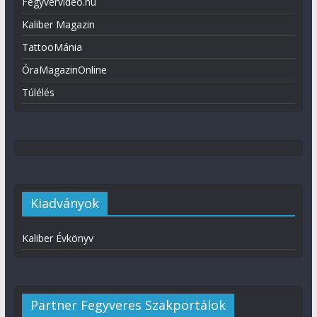
Fegyvervideo.hu
Kaliber Magazin
TattooMánia
ÓraMagazinOnline
Túlélés
Kiadványok
Kaliber Évkönyv
Partner Fegyveres Szakportálok