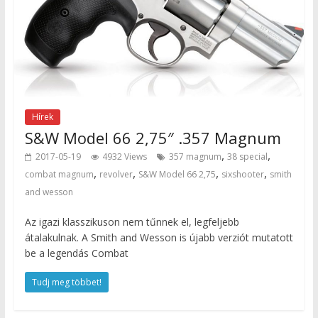
Hírek
S&W Model 66 2,75″ .357 Magnum
,
,
2017-05-19
4932 Views
357 magnum
38 special
,
,
,
,
combat magnum
revolver
S&W Model 66 2,75
sixshooter
smith
and wesson
Az igazi klasszikuson nem tűnnek el, legfeljebb
átalakulnak. A Smith and Wesson is újabb verziót mutatott
be a legendás Combat
Tudj meg többet!