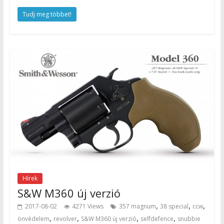
Tudj meg többet!
Hírek
S&W M360 új verzió
,
,
,
2017-08-02
4271 Views
357 magnum
38 special
ccw
,
,
,
,
önvédelem
revolver
S&W M360 új verzió
selfdefence
snubbie