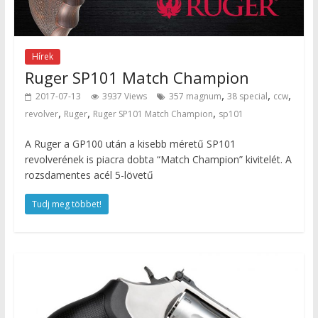
Hírek
Ruger SP101 Match Champion
,
,
,
2017-07-13
3937 Views
357 magnum
38 special
ccw
,
,
,
revolver
Ruger
Ruger SP101 Match Champion
sp101
A Ruger a GP100 után a kisebb méretű SP101
revolverének is piacra dobta “Match Champion” kivitelét. A
rozsdamentes acél 5-lövetű
Tudj meg többet!