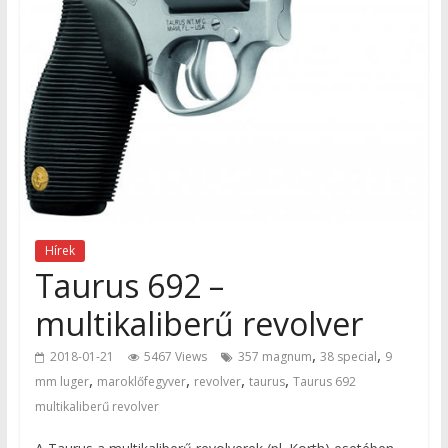
Hírek
Taurus 692 –
multikaliberű revolver
,
,
2018-01-21
5467 Views
357 magnum
38 special
9
,
,
,
,
mm luger
maroklőfegyver
revolver
taurus
Taurus 692
multikaliberű revolver