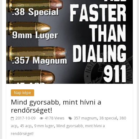
Nap képe
Mind gyorsabb, mint hívni a
rendőrséget!
,
,
2017-10-09
4178 Views
357 magnum
38 special
380
,
,
,
acp
45 acp
9 mm luger
Mind gyorsabb, mint hívni a
rendőrséget!