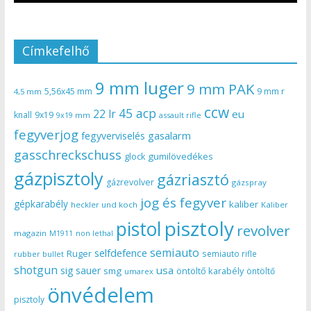
Címkefelhő
9 mm luger
9 mm PAK
5,56x45 mm
9 mm r
4,5 mm
ccw
45 acp
22 lr
eu
knall
9x19
9x19 mm
assault rifle
fegyverjog
gasalarm
fegyverviselés
gasschreckschuss
gumilövedékes
glock
gázpisztoly
gázriasztó
gázrevolver
gázspray
jog és fegyver
gépkarabély
kaliber
heckler und koch
Kaliber
pisztoly
pistol
revolver
magazin
non lethal
M1911
semiauto
selfdefence
Ruger
semiauto rifle
rubber bullet
shotgun
usa
sig sauer
smg
öntöltő karabély
öntöltő
umarex
önvédelem
pisztoly