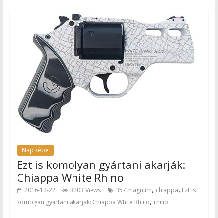
Nap képe
Ezt is komolyan gyártani akarják:
Chiappa White Rhino
,
,
2016-12-22
3203 Views
357 magnum
chiappa
Ezt is
,
komolyan gyártani akarják: Chiappa White Rhino
rhino