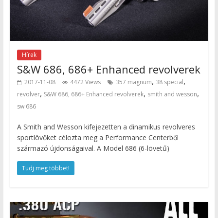
Hírek
S&W 686, 686+ Enhanced revolverek
,
,
2017-11-08
4472 Views
357 magnum
38 special
,
,
,
revolver
S&W 686, 686+ Enhanced revolverek
smith and wesson
sw 686
A Smith and Wesson kifejezetten a dinamikus revolveres
sportlövőket célozta meg a Performance Centerből
származó újdonságaival. A Model 686 (6-lövetű)
Tudj meg többet!