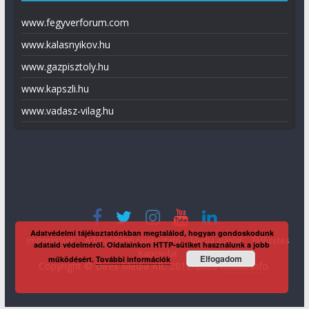
www.fegyverforum.com
www.kalasnyikov.hu
www.gazpisztoly.hu
www.kapszli.hu
www.vadasz-vilag.hu
Adatvédelmi tájékoztatónkban megtalálod, hogyan gondoskodunk
Impresszum
Adatvédelmi tájékoztató
Média ajánlat
Előfizetés
adataid védelméről. Oldalainkon HTTP-sütiket használunk a jobb
Kapcsolat
Elfogadom
működésért.
További információk
Copyright © Direx Média Kft. 2012-2026
KaliberInfo
.