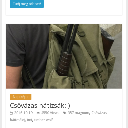
Tudj meg többet!
Nap képe
Csővázas hátizsák:-)
,
2016-10-19
4550 Views
357 magnum
Csővázas
,
,
hátizsák:)
imi
timber wolf