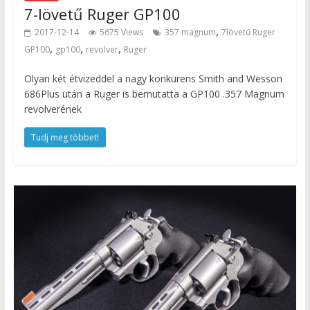
7-lövetű Ruger GP100
,
2017-12-14
5675 Views
357 magnum
7lövetű Ruger
,
,
,
GP100
gp100
revolver
Ruger
Olyan két étvizeddel a nagy konkurens Smith and Wesson
686Plus után a Ruger is bemutatta a GP100 .357 Magnum
revolverének
Tudj meg többet!