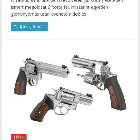
A Taurus a multikaliberű revolverek (pl. Korth) esetében
ismert megoldsát újította fel, miszerint egyetlen
gombnyomás után kivehető a dob és
Tudj meg többet!
Hírek