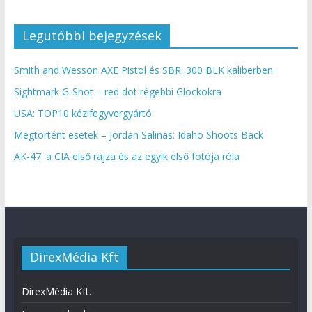
Legutóbbi bejegyzések
Smith and Wesson AXE Pistol és SBR .300 BLK kaliberben
Sightmark G-Shot – red dot régebbi Glockokra
USA: TOP10 kézifegyvergyártó
Megtörtént esetek – Jordan Salinas: Idaho Shoots Back
AK-47: a CIA első rajza és az egyik első fotója róla
DirexMédia Kft
DirexMédia Kft.