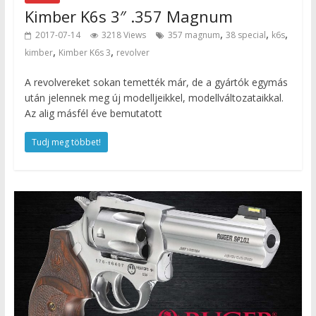
Kimber K6s 3″ .357 Magnum
,
,
,
2017-07-14
3218 Views
357 magnum
38 special
k6s
,
,
kimber
Kimber K6s 3
revolver
A revolvereket sokan temették már, de a gyártók egymás
után jelennek meg új modelljeikkel, modellváltozataikkal.
Az alig másfél éve bemutatott
Tudj meg többet!