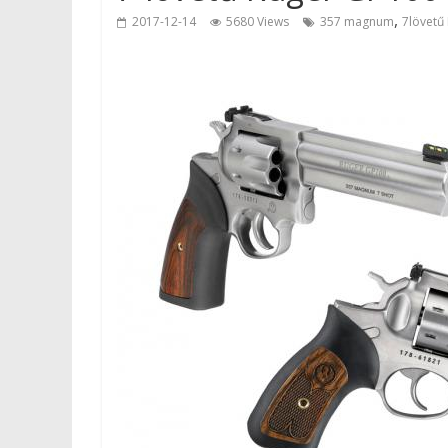
,
2017-12-14
5680 Views
357 magnum
7lövetű