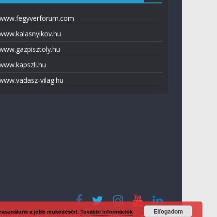
www.fegyverforum.com
www.kalasnyikov.hu
www.gazpisztoly.hu
www.kapszli.hu
www.vadasz-vilag.hu
Elfogadom
 használunk a jobb működésért.
További információk
tvédelmi tájékoztató
Média ajánlat
Előfizetés
Kapcsolat