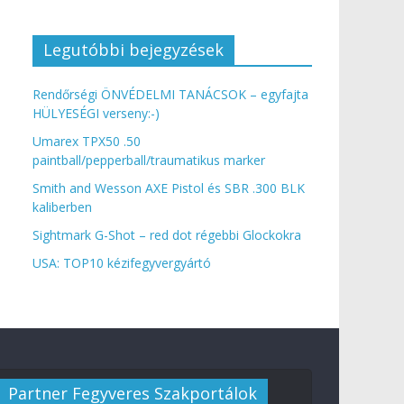
Legutóbbi bejegyzések
Rendőrségi ÖNVÉDELMI TANÁCSOK – egyfajta
HÜLYESÉGI verseny:-)
Umarex TPX50 .50
paintball/pepperball/traumatikus marker
Smith and Wesson AXE Pistol és SBR .300 BLK
kaliberben
Sightmark G-Shot – red dot régebbi Glockokra
USA: TOP10 kézifegyvergyártó
Partner Fegyveres Szakportálok