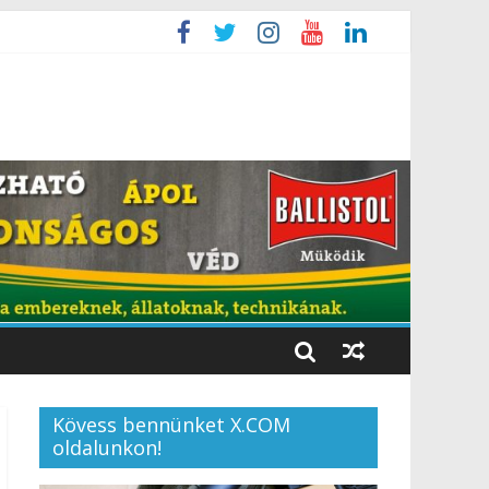
Kövess bennünket X.COM
oldalunkon!