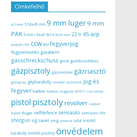
Címkefelhő
9 mm luger
9 mm
5,56x45 mm
4,5 mm
PAK
45 acp
22 lr
9 mm r knall
9x19
9x19 mm
ccw
fegyverjog
eu
assault rifle
gasalarm
fegyverviselés
gasschreckschuss
gumilövedékes
glock
gázpisztoly
gázriasztó
gázrevolver
jog és
gépkarabély
gázspray
heckler und koch
fegyver
kaliber
Kaliber magazin
non lethal
M1911
pisztoly
pistol
revolver
rubber
semiauto
selfdefence
Ruger
semiauto rifle
bullet
shotgun
usa
sig sauer
smg
öntöltő
umarex
önvédelem
karabély
öntöltő pisztoly