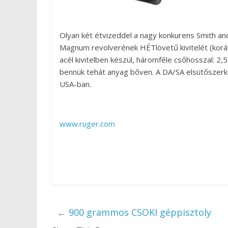
Olyan két étvizeddel a nagy konkurens Smith a
Magnum revolverének HÉTlövetű kivitelét (korá
acél kivitelben készül, háromféle csőhosszal: 2
bennük tehát anyag bőven. A DA/SA elsütőszerk
USA-ban.
www.ruger.com
←
900 grammos CSOKI géppisztoly