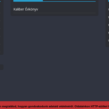
Kaliber Évkönyv
n megtalálod, hogyan gondoskodunk adataid védelméről. Oldalainkon HTTP-sütiket
Impresszum
Ada