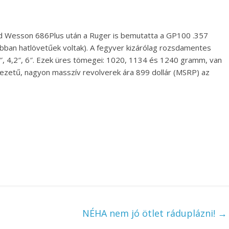
nd Wesson 686Plus után a Ruger is bemutatta a GP100 .357
bban hatlövetűek voltak). A fegyver kizárólag rozsdamentes
,5″, 4,2″, 6″. Ezek üres tömegei: 1020, 1134 és 1240 gramm, van
ezetű, nagyon masszív revolverek ára 899 dollár (MSRP) az
NÉHA nem jó ötlet ráduplázni!
→