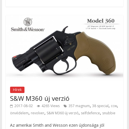
Hírek
S&W M360 új verzió
,
,
,
2017-08-02
4265 Views
357 magnum
38 special
ccw
,
,
,
,
önvédelem
revolver
S&W M360 új verzió
selfdefence
snubbie
Az amerikai Smith and Wesson ezen újdonsága jól