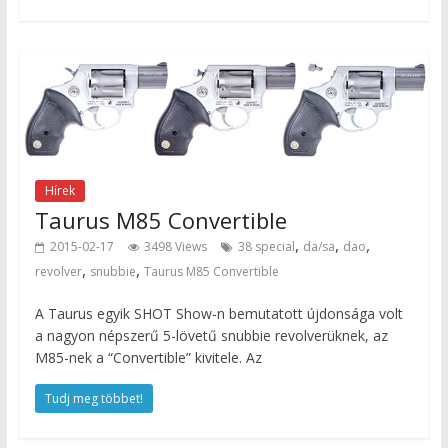
Hírek
Taurus M85 Convertible
,
,
,
2015-02-17
3498 Views
38 special
da/sa
dao
,
,
revolver
snubbie
Taurus M85 Convertible
A Taurus egyik SHOT Show-n bemutatott újdonsága volt
a nagyon népszerű 5-lövetű snubbie revolverüknek, az
M85-nek a “Convertible” kivitele. Az
Tudj meg többet!