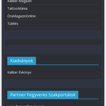
Kaliber Magazin
TattooMánia
ÓraMagazinOnline
Túlélés
Kiadványok
Kaliber Évkönyv
Partner Fegyveres Szakportálok