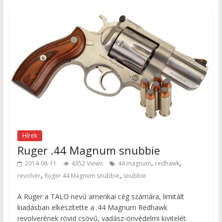
Hírek
Ruger .44 Magnum snubbie
,
,
2014-08-11
4352 Views
44 magnum
redhawk
,
,
revolver
Ruger 44 Magnum snubbie
snubbie
A Ruger a TALO nevű amerikai cég számára, limitált
kiadásban elkészítette a .44 Magnum Redhawk
revolverének rövid csövű, vadász-önvédelmi kivitelét.