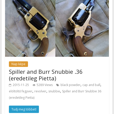
Nap képe
Spiller and Burr Snubbie .36
(eredetileg Pietta)
,
,
2015-11-25
5289 Views
black powder
cap and ball
,
,
,
elöltöltő fegyver
revolver
snubbie
Spiller and Burr Snubbie 36
(eredetileg Pietta)
Tudj meg többet!