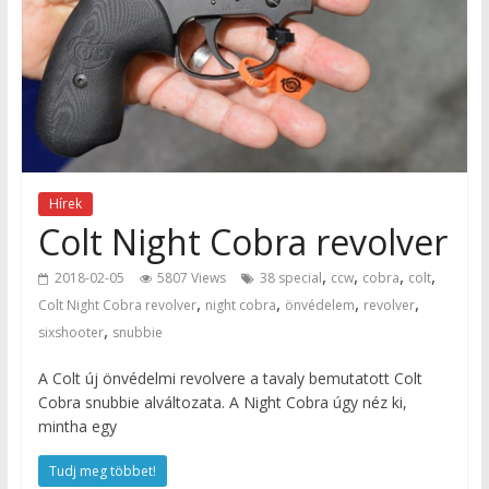
Hírek
Colt Night Cobra revolver
,
,
,
,
2018-02-05
5807 Views
38 special
ccw
cobra
colt
,
,
,
,
Colt Night Cobra revolver
night cobra
önvédelem
revolver
,
sixshooter
snubbie
A Colt új önvédelmi revolvere a tavaly bemutatott Colt
Cobra snubbie alváltozata. A Night Cobra úgy néz ki,
mintha egy
Tudj meg többet!