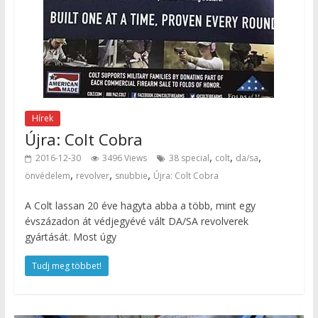
Hírek
Újra: Colt Cobra
,
,
,
2016-12-30
3496 Views
38 special
colt
da/sa
,
,
,
önvédelem
revolver
snubbie
Újra: Colt Cobra
A Colt lassan 20 éve hagyta abba a több, mint egy
évszázadon át védjegyévé vált DA/SA revolverek
gyártását. Most úgy
Tudj meg többet!