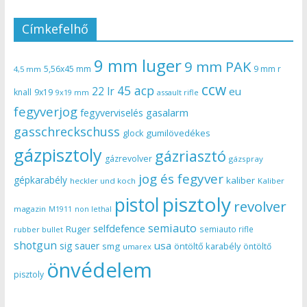
Címkefelhő
9 mm luger
9 mm PAK
5,56x45 mm
9 mm r
4,5 mm
ccw
45 acp
22 lr
eu
knall
9x19
9x19 mm
assault rifle
fegyverjog
gasalarm
fegyverviselés
gasschreckschuss
gumilövedékes
glock
gázpisztoly
gázriasztó
gázrevolver
gázspray
jog és fegyver
gépkarabély
kaliber
heckler und koch
Kaliber
pisztoly
pistol
revolver
magazin
non lethal
M1911
semiauto
selfdefence
Ruger
semiauto rifle
rubber bullet
shotgun
usa
sig sauer
smg
öntöltő karabély
öntöltő
umarex
önvédelem
pisztoly