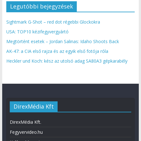
Legutóbbi bejegyzések
Sightmark G-Shot – red dot régebbi Glockokra
USA: TOP10 kézifegyvergyártó
Megtörtént esetek – Jordan Salinas: Idaho Shoots Back
AK-47: a CIA első rajza és az egyik első fotója róla
Heckler und Koch: kész az utolsó adag SA80A3 gépkarabély
DirexMédia Kft
DirexMédia Kft.
Fegyvervideo.hu