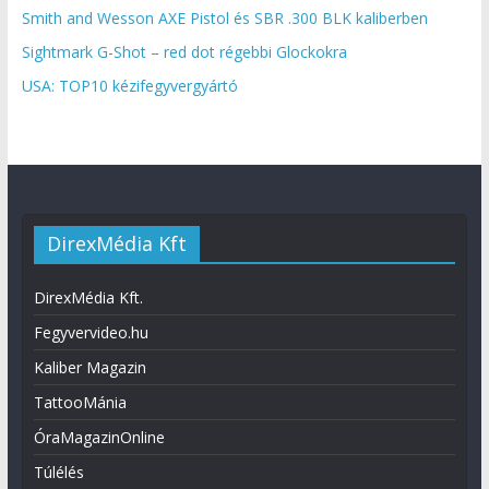
Smith and Wesson AXE Pistol és SBR .300 BLK kaliberben
Sightmark G-Shot – red dot régebbi Glockokra
USA: TOP10 kézifegyvergyártó
DirexMédia Kft
DirexMédia Kft.
Fegyvervideo.hu
Kaliber Magazin
TattooMánia
ÓraMagazinOnline
Túlélés