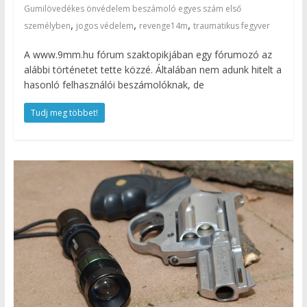
Gumilövedékes önvédelem beszámoló egyes szám első
,
,
,
személyben
jogos védelem
revenge14m
traumatikus fegyver
A www.9mm.hu fórum szaktopikjában egy fórumozó az
alábbi történetet tette közzé. Általában nem adunk hitelt a
hasonló felhasználói beszámolóknak, de
Tudj meg többet!