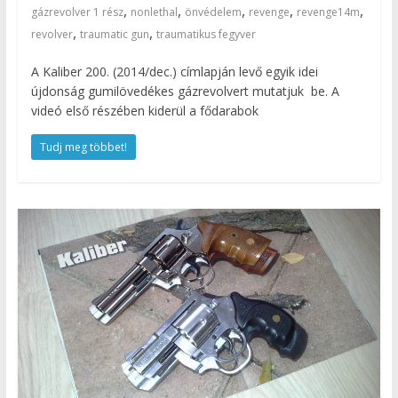
,
,
,
,
,
gázrevolver 1 rész
nonlethal
önvédelem
revenge
revenge14m
,
,
revolver
traumatic gun
traumatikus fegyver
A Kaliber 200. (2014/dec.) címlapján levő egyik idei
újdonság gumilövedékes gázrevolvert mutatjuk be. A
videó első részében kiderül a fődarabok
Tudj meg többet!