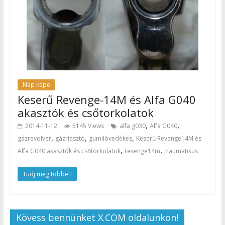
Nap képe
Keserű Revenge-14M és Alfa G040
akasztók és csőtorkolatok
,
,
2014-11-12
5145 Views
alfa g030
Alfa G040
,
,
,
gázrevolver
gázriasztó
gumilövedékes
Keserű Revenge14M és
,
,
Alfa G040 akasztók és csőtorkolatok
revenge14m
traumatikus
Tudj meg többet!
Kövess bennünket X.COM oldalunkon!