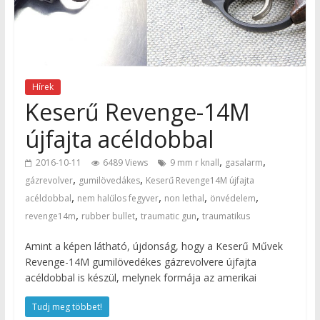
Hírek
Keserű Revenge-14M
újfajta acéldobbal
,
,
2016-10-11
6489 Views
9 mm r knall
gasalarm
,
,
gázrevolver
gumilövedákes
Keserű Revenge14M újfajta
,
,
,
,
acéldobbal
nem halűlos fegyver
non lethal
önvédelem
,
,
,
revenge14m
rubber bullet
traumatic gun
traumatikus
Amint a képen látható, újdonság, hogy a Keserű Művek
Revenge-14M gumilövedékes gázrevolvere újfajta
acéldobbal is készül, melynek formája az amerikai
Tudj meg többet!