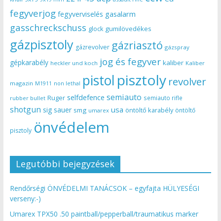
fegyverjog
gasalarm
fegyverviselés
gasschreckschuss
gumilövedékes
glock
gázpisztoly
gázriasztó
gázrevolver
gázspray
jog és fegyver
gépkarabély
kaliber
heckler und koch
Kaliber
pisztoly
pistol
revolver
magazin
non lethal
M1911
semiauto
selfdefence
Ruger
semiauto rifle
rubber bullet
shotgun
usa
sig sauer
smg
öntöltő karabély
öntöltő
umarex
önvédelem
pisztoly
Legutóbbi bejegyzések
Rendőrségi ÖNVÉDELMI TANÁCSOK – egyfajta HÜLYESÉGI
verseny:-)
Umarex TPX50 .50 paintball/pepperball/traumatikus marker