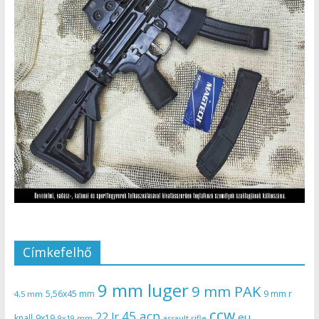
Címkefelhő
9 mm luger
9 mm PAK
5,56x45 mm
9 mm r
4,5 mm
ccw
45 acp
22 lr
eu
knall
9x19
9x19 mm
assault rifle