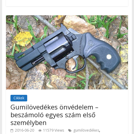
Cikkek
Gumilövedékes önvédelem –
beszámoló egyes szám első
személyben
,
2016-06-20
11579 Views
gumilövedékes