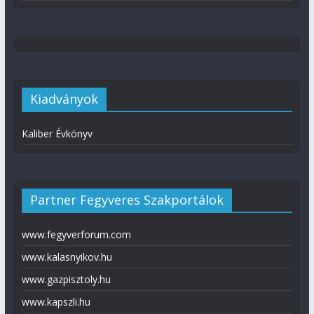
Kiadványok
Kaliber Évkönyv
Partner Fegyveres Szakportálok
www.fegyverforum.com
www.kalasnyikov.hu
www.gazpisztoly.hu
www.kapszli.hu