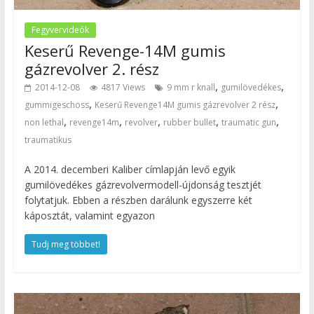
Fegyvervideók
Keserű Revenge-14M gumis
gázrevolver 2. rész
,
,
2014-12-08
4817 Views
9 mm r knall
gumilövedékes
,
,
gummigeschoss
Keserű Revenge14M gumis gázrevolver 2 rész
,
,
,
,
,
non lethal
revenge14m
revolver
rubber bullet
traumatic gun
traumatikus
A 2014. decemberi Kaliber címlapján levő egyik
gumilövedékes gázrevolvermodell-újdonság tesztjét
folytatjuk. Ebben a részben darálunk egyszerre két
káposztát, valamint egyazon
Tudj meg többet!