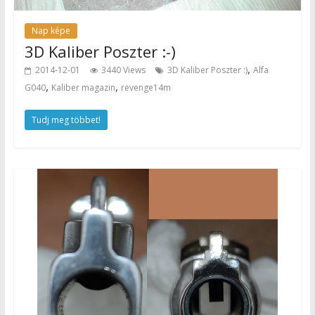
Nap képe
3D Kaliber Poszter :-)
,
2014-12-01
3440 Views
3D Kaliber Poszter :)
Alfa
,
,
G040
Kaliber magazin
revenge14m
Tudj meg többet!