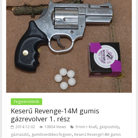
Fegyvervideók
Keserű Revenge-14M gumis
gázrevolver 1. rész
,
,
2014-12-02
10804 Views
9 mm r knall
gázpisztoly
,
,
gázriasztó
gumilövedékes fegyver
Keserű Revenge14M gumis