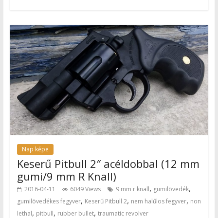
Nap képe
Keserű Pitbull 2″ acéldobbal (12 mm
gumi/9 mm R Knall)
,
,
2016-04-11
6049 Views
9 mm r knall
gumilövedék
,
,
,
gumilövedékes fegyver
Keserű Pitbull 2
nem halűlos fegyver
non
,
,
,
lethal
pitbull
rubber bullet
traumatic revolver