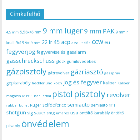
Címkefelhő
9 mm luger
9 mm PAK
5,56x45 mm
9 mm r
4,5 mm
ccw
45 acp
22 lr
eu
knall
9x19
9x19 mm
assault rifle
fegyverjog
gasalarm
fegyverviselés
gasschreckschuss
gumilövedékes
glock
gázpisztoly
gázriasztó
gázrevolver
gázspray
jog és fegyver
gépkarabély
kaliber
heckler und koch
Kaliber
pisztoly
pistol
revolver
magazin
non lethal
M1911
semiauto
selfdefence
Ruger
semiauto rifle
rubber bullet
shotgun
usa
sig sauer
smg
öntöltő karabély
öntöltő
umarex
önvédelem
pisztoly