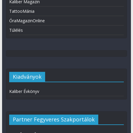
Kaliber Magazin
TattooMánia
ÓraMagazinOnline
Túlélés
Kiadványok
Kaliber Évkönyv
Partner Fegyveres Szakportálok