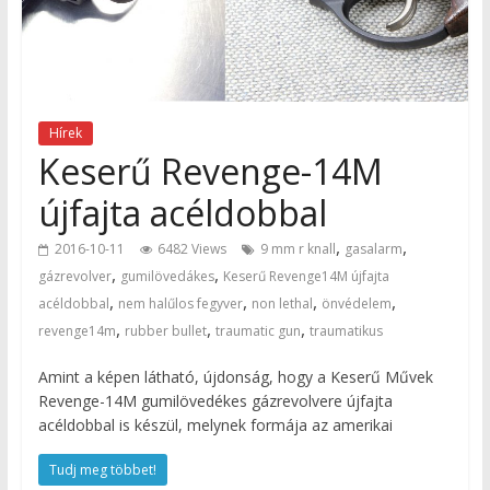
Hírek
Keserű Revenge-14M
újfajta acéldobbal
,
,
2016-10-11
6482 Views
9 mm r knall
gasalarm
,
,
gázrevolver
gumilövedákes
Keserű Revenge14M újfajta
,
,
,
,
acéldobbal
nem halűlos fegyver
non lethal
önvédelem
,
,
,
revenge14m
rubber bullet
traumatic gun
traumatikus
Amint a képen látható, újdonság, hogy a Keserű Művek
Revenge-14M gumilövedékes gázrevolvere újfajta
acéldobbal is készül, melynek formája az amerikai
Tudj meg többet!