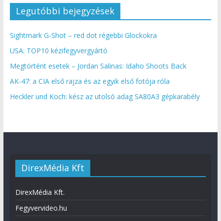
Legutóbbi bejegyzések
Sightmark G-Shot – red dot régebbi Glockokra
USA: TOP10 kézifegyvergyártó
Megtörtént esetek – Jordan Salinas: Idaho Shoots Back
AK-47: a CIA első rajza és az egyik első fotója róla
Heckler und Koch: kész az utolsó adag SA80A3 gépkarabély
DirexMédia Kft
DirexMédia Kft.
Fegyvervideo.hu