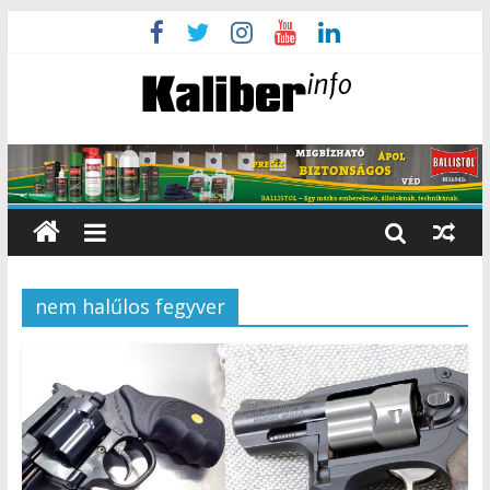
nem halűlos fegyver