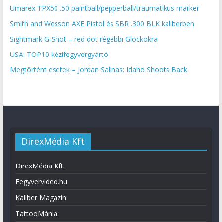
Umarex TPX50 .50 paintball/pepperball/traumatikus marker
Smith and Wesson AXE Pistol és SBR .300 BLK kaliberben
Sightmark G-Shot – red dot régebbi Glockokra
USA: TOP10 kézifegyvergyártó
Megtörtént esetek – Jordan Salinas: Idaho Shoots Back
DirexMédia Kft
DirexMédia Kft.
Fegyvervideo.hu
Kaliber Magazin
TattooMánia