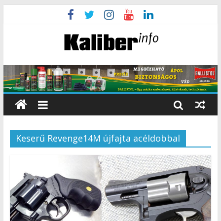
Keserű Revenge14M újfajta acéldobbal