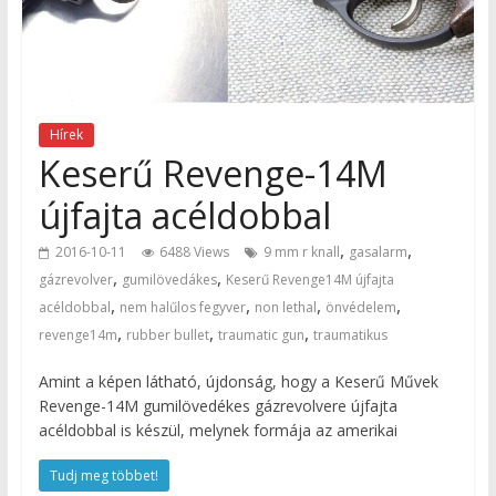
Hírek
Keserű Revenge-14M
újfajta acéldobbal
,
,
2016-10-11
6488 Views
9 mm r knall
gasalarm
,
,
gázrevolver
gumilövedákes
Keserű Revenge14M újfajta
,
,
,
,
acéldobbal
nem halűlos fegyver
non lethal
önvédelem
,
,
,
revenge14m
rubber bullet
traumatic gun
traumatikus
Amint a képen látható, újdonság, hogy a Keserű Művek
Revenge-14M gumilövedékes gázrevolvere újfajta
acéldobbal is készül, melynek formája az amerikai
Tudj meg többet!