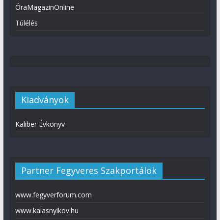
ÓraMagazinOnline
Túlélés
Kiadványok
Kaliber Évkönyv
Partner Fegyveres Szakportálok
www.fegyverforum.com
www.kalasnyikov.hu