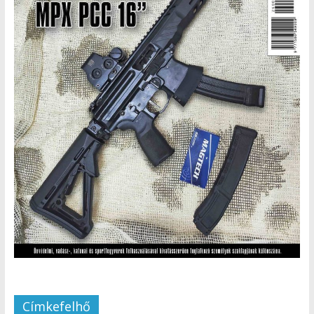
Címkefelhő