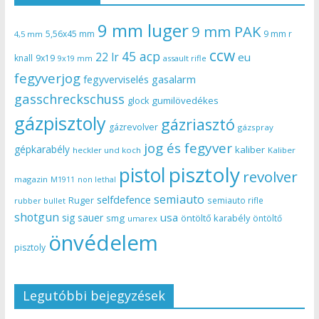
9 mm luger
9 mm PAK
5,56x45 mm
9 mm r
4,5 mm
ccw
45 acp
22 lr
eu
knall
9x19
9x19 mm
assault rifle
fegyverjog
gasalarm
fegyverviselés
gasschreckschuss
gumilövedékes
glock
gázpisztoly
gázriasztó
gázrevolver
gázspray
jog és fegyver
gépkarabély
kaliber
heckler und koch
Kaliber
pisztoly
pistol
revolver
magazin
non lethal
M1911
semiauto
selfdefence
Ruger
semiauto rifle
rubber bullet
shotgun
usa
sig sauer
smg
öntöltő karabély
öntöltő
umarex
önvédelem
pisztoly
Legutóbbi bejegyzések