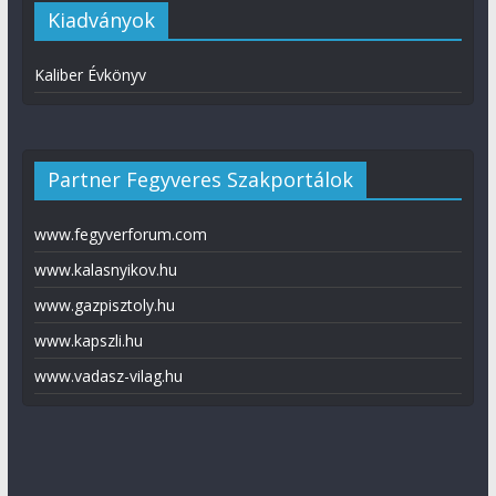
Kiadványok
Kaliber Évkönyv
Partner Fegyveres Szakportálok
www.fegyverforum.com
www.kalasnyikov.hu
www.gazpisztoly.hu
www.kapszli.hu
www.vadasz-vilag.hu