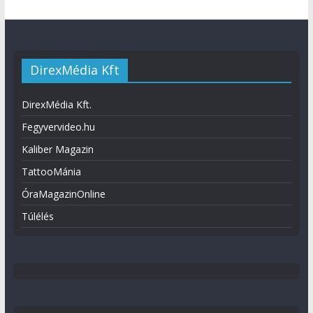
DirexMédia Kft
DirexMédia Kft.
Fegyvervideo.hu
Kaliber Magazin
TattooMánia
ÓraMagazinOnline
Túlélés