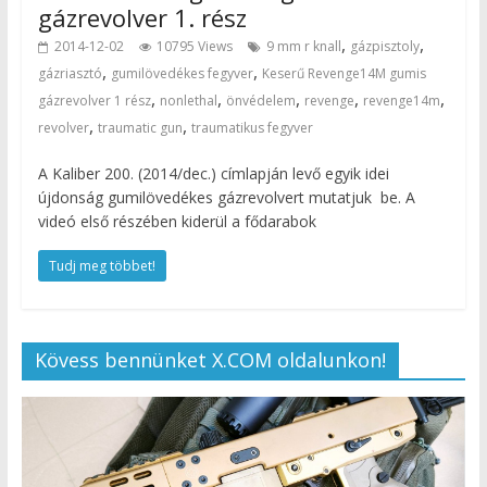
gázrevolver 1. rész
,
,
2014-12-02
10795 Views
9 mm r knall
gázpisztoly
,
,
gázriasztó
gumilövedékes fegyver
Keserű Revenge14M gumis
,
,
,
,
,
gázrevolver 1 rész
nonlethal
önvédelem
revenge
revenge14m
,
,
revolver
traumatic gun
traumatikus fegyver
A Kaliber 200. (2014/dec.) címlapján levő egyik idei
újdonság gumilövedékes gázrevolvert mutatjuk be. A
videó első részében kiderül a fődarabok
Tudj meg többet!
Kövess bennünket X.COM oldalunkon!