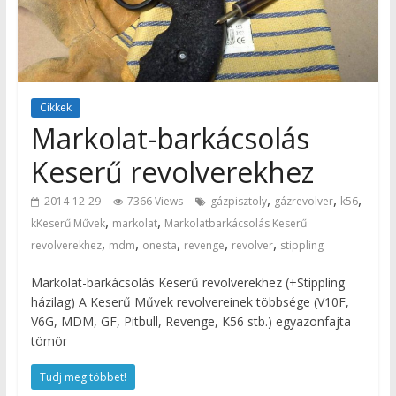
Cikkek
Markolat-barkácsolás
Keserű revolverekhez
,
,
,
2014-12-29
7366 Views
gázpisztoly
gázrevolver
k56
,
,
kKeserű Művek
markolat
Markolatbarkácsolás Keserű
,
,
,
,
,
revolverekhez
mdm
onesta
revenge
revolver
stippling
Markolat-barkácsolás Keserű revolverekhez (+Stippling
házilag) A Keserű Művek revolvereinek többsége (V10F,
V6G, MDM, GF, Pitbull, Revenge, K56 stb.) egyazonfajta
tömör
Tudj meg többet!