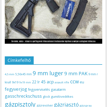
Címkefelhő
9 mm luger
9 mm PAK
5,56x45 mm
9 mm r
4,5 mm
ccw
45 acp
22 lr
eu
knall
9x19
9x19 mm
assault rifle
fegyverjog
gasalarm
fegyverviselés
gasschreckschuss
gumilövedékes
glock
gázpisztoly
gázriasztó
gázrevolver
gázspray