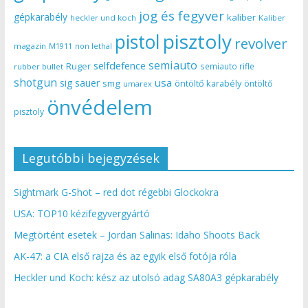
jog és fegyver
gépkarabély
kaliber
heckler und koch
Kaliber
pisztoly
pistol
revolver
magazin
non lethal
M1911
semiauto
selfdefence
Ruger
semiauto rifle
rubber bullet
shotgun
usa
sig sauer
smg
öntöltő karabély
öntöltő
umarex
önvédelem
pisztoly
Legutóbbi bejegyzések
Sightmark G-Shot – red dot régebbi Glockokra
USA: TOP10 kézifegyvergyártó
Megtörtént esetek – Jordan Salinas: Idaho Shoots Back
AK-47: a CIA első rajza és az egyik első fotója róla
Heckler und Koch: kész az utolsó adag SA80A3 gépkarabély