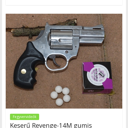
Fegyvervideók
Keserű Revenge-14M gumis