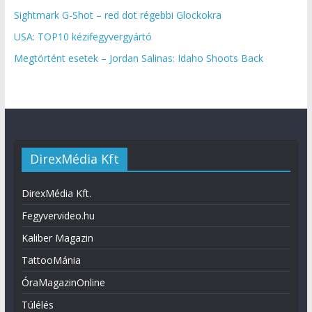
Sightmark G-Shot – red dot régebbi Glockokra
USA: TOP10 kézifegyvergyártó
Megtörtént esetek – Jordan Salinas: Idaho Shoots Back
DirexMédia Kft
DirexMédia Kft.
Fegyvervideo.hu
Kaliber Magazin
TattooMánia
ÓraMagazinOnline
Túlélés