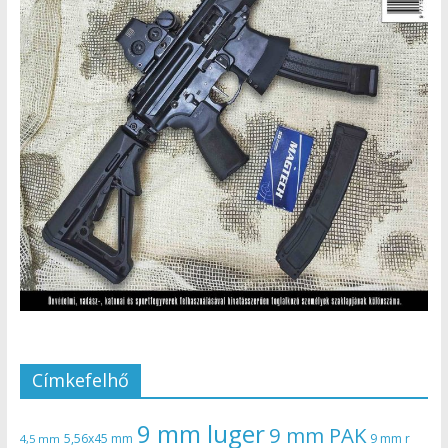
Címkefelhő
9 mm luger
9 mm PAK
5,56x45 mm
9 mm r
4,5 mm