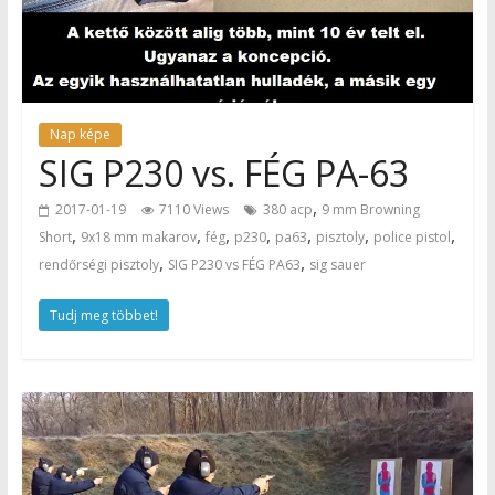
Nap képe
SIG P230 vs. FÉG PA-63
,
2017-01-19
7110 Views
380 acp
9 mm Browning
,
,
,
,
,
,
,
Short
9x18 mm makarov
fég
p230
pa63
pisztoly
police pistol
,
,
rendőrségi pisztoly
SIG P230 vs FÉG PA63
sig sauer
Tudj meg többet!