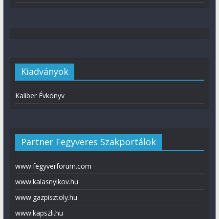
Kiadványok
Kaliber Évkönyv
Partner Fegyveres Szakportálok
www.fegyverforum.com
www.kalasnyikov.hu
www.gazpisztoly.hu
www.kapszli.hu