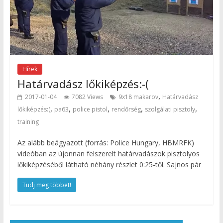
Hírek
Határvadász lőkiképzés:-(
,
2017-01-04
7082 Views
9x18 makarov
Határvadász
,
,
,
,
,
lőkiképzés:(
pa63
police pistol
rendőrség
szolgálati pisztoly
training
Az alább beágyazott (forrás: Police Hungary, HBMRFK)
videóban az újonnan felszerelt határvadászok pisztolyos
lőkiképzéséből látható néhány részlet 0:25-től. Sajnos pár
Tudj meg többet!