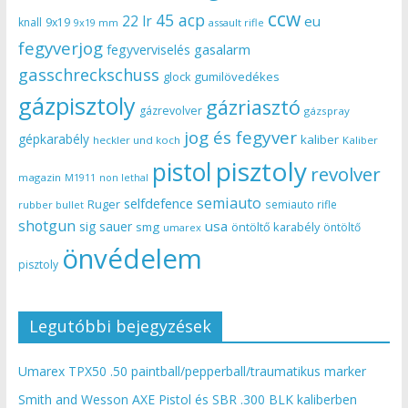
ccw
45 acp
22 lr
eu
knall
9x19
9x19 mm
assault rifle
fegyverjog
gasalarm
fegyverviselés
gasschreckschuss
gumilövedékes
glock
gázpisztoly
gázriasztó
gázrevolver
gázspray
jog és fegyver
gépkarabély
kaliber
heckler und koch
Kaliber
pisztoly
pistol
revolver
magazin
non lethal
M1911
semiauto
selfdefence
Ruger
semiauto rifle
rubber bullet
shotgun
usa
sig sauer
smg
öntöltő karabély
öntöltő
umarex
önvédelem
pisztoly
Legutóbbi bejegyzések
Umarex TPX50 .50 paintball/pepperball/traumatikus marker
Smith and Wesson AXE Pistol és SBR .300 BLK kaliberben