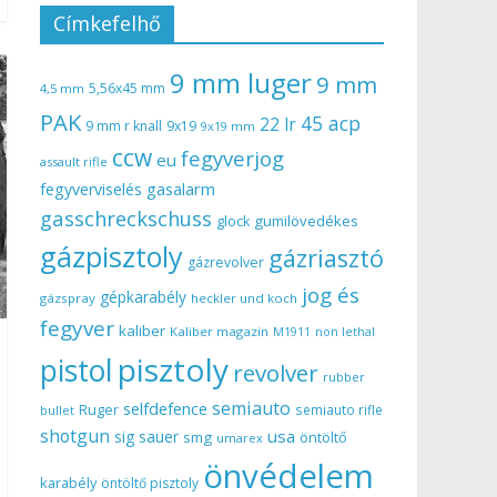
Címkefelhő
9 mm luger
9 mm
5,56x45 mm
4,5 mm
PAK
45 acp
22 lr
9 mm r knall
9x19
9x19 mm
ccw
fegyverjog
eu
assault rifle
gasalarm
fegyverviselés
gasschreckschuss
gumilövedékes
glock
gázpisztoly
gázriasztó
gázrevolver
jog és
gépkarabély
gázspray
heckler und koch
fegyver
kaliber
Kaliber magazin
non lethal
M1911
pisztoly
pistol
revolver
rubber
semiauto
selfdefence
Ruger
semiauto rifle
bullet
shotgun
usa
sig sauer
smg
öntöltő
umarex
önvédelem
karabély
öntöltő pisztoly