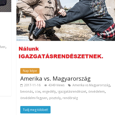
,
lver
Nap képe
Amerika vs. Magyarország
,
2017-11-16
4349 Views
Amerika vs Magyarország
,
,
,
,
,
bevonás
ccw
engedély
igazgatásrendészet
önvédelem
,
,
önvédelmi fegyver
pisztoly
rendőrség
Tudj meg többet!