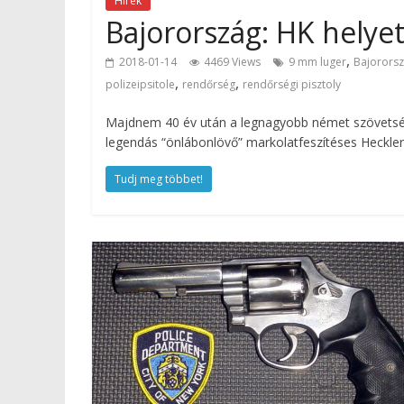
Hírek
Bajorország: HK helye
,
2018-01-14
4469 Views
9 mm luger
Bajororsz
,
,
polizeipsitole
rendőrség
rendőrségi pisztoly
Majdnem 40 év után a legnagyobb német szövetségi á
legendás “önlábonlövő” markolatfeszítéses Heckler
Tudj meg többet!