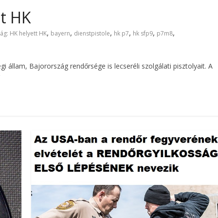
tt HK
,
,
,
,
,
,
ág: HK helyett HK
bayern
dienstpistole
hk p7
hk sfp9
p7m8
llam, Bajorország rendőrsége is lecseréli szolgálati pisztolyait. A