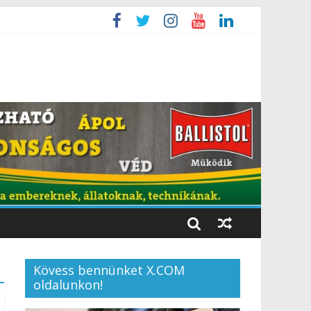
Kövess bennünket X.COM
oldalunkon!