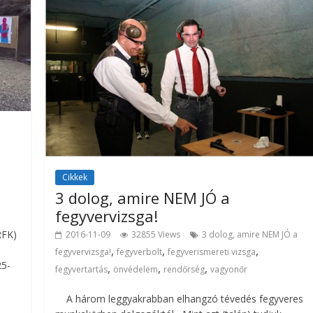
Cikkek
3 dolog, amire NEM JÓ a
fegyvervizsga!
RFK)
2016-11-09
32855 Views
3 dolog, amire NEM JÓ a
,
,
,
fegyvervizsga!
fegyverbolt
fegyverismereti vizsga
25-
,
,
,
fegyvertartás
önvédelem
rendőrség
vagyonőr
A három leggyakrabban elhangzó tévedés fegyveres