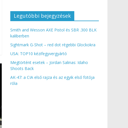
Legutóbbi bejegyzések
Smith and Wesson AXE Pistol és SBR .300 BLK
kaliberben
Sightmark G-Shot – red dot régebbi Glockokra
USA: TOP10 kézifegyvergyártó
Megtörtént esetek – Jordan Salinas: Idaho
Shoots Back
AK-47: a CIA első rajza és az egyik első fotója
róla