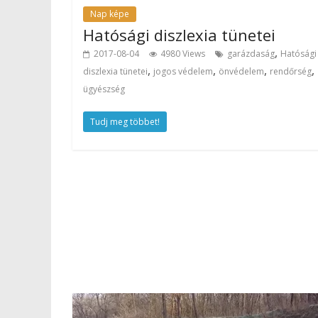
Nap képe
Hatósági diszlexia tünetei
,
2017-08-04
4980 Views
garázdaság
Hatósági
,
,
,
,
diszlexia tünetei
jogos védelem
önvédelem
rendőrség
ügyészség
Tudj meg többet!