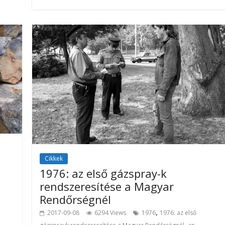
Cikkek
1976: az első gázspray-k
rendszeresítése a Magyar
Rendőrségnél
,
2017-09-08
6294 Views
1976
1976: az első
,
,