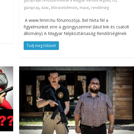
gázsprayk rendszeresítése a Magyar Rendőrségnél
cn
,
,
,
,
gázspray
kasr
klóracetofenon
mace
rendőrség
A www.9mm.hu fórumozója, Bel hívta fel a
figyelmünket erre a gyöngyszemre! (lásd link és csatolt
állomány) A Magyar Népköztársaság Rendőrségének
Tudj meg többet!