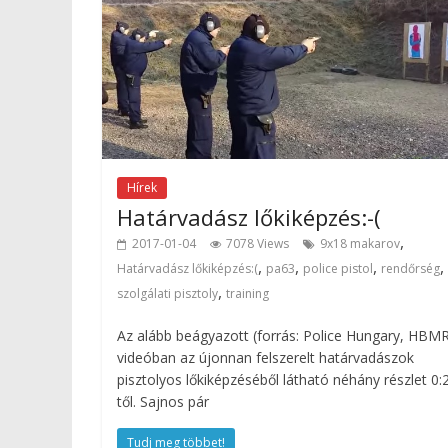
Hírek
Határvadász lőkiképzés:-(
,
2017-01-04
7078 Views
9x18 makarov
,
,
,
,
Határvadász lőkiképzés:(
pa63
police pistol
rendőrség
,
szolgálati pisztoly
training
Az alább beágyazott (forrás: Police Hungary, HBM
videóban az újonnan felszerelt határvadászok
pisztolyos lőkiképzéséből látható néhány részlet 0:
től. Sajnos pár
Tudj meg többet!