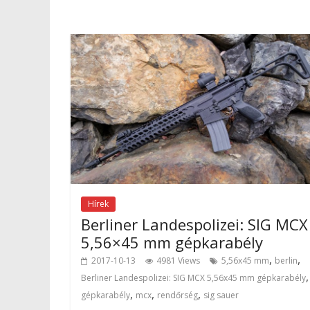
Hírek
Berliner Landespolizei: SIG MCX
5,56×45 mm gépkarabély
,
,
2017-10-13
4981 Views
5,56x45 mm
berlin
,
Berliner Landespolizei: SIG MCX 5,56x45 mm gépkarabély
,
,
,
gépkarabély
mcx
rendőrség
sig sauer