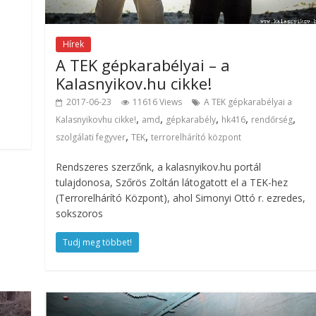
Hírek
A TEK gépkarabélyai – a
Kalasnyikov.hu cikke!
2017-06-23
11616 Views
A TEK gépkarabélyai a
,
,
,
,
,
Kalasnyikovhu cikke!
amd
gépkarabély
hk416
rendőrség
,
,
szolgálati fegyver
TEK
terrorelhárító központ
Rendszeres szerzőnk, a kalasnyikov.hu portál
tulajdonosa, Szőrös Zoltán látogatott el a TEK-hez
(Terrorelhárító Központ), ahol Simonyi Ottó r. ezredes,
sokszoros
Tudj meg többet!