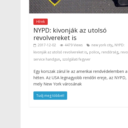
Hírek
NYPD: kivonják az utolsó
revolvereket is
,
2017-12-02
4479 Views
new york city
NYPD:
,
,
,
kivonják az utolsó revolvereket is
police
rendőrség
revo
,
service handgun
szolgálati fegyver
Egy korszak zárul le az amerikai rendvédelemben a
héten. Az USA legnagyobb rendőri ereje, az NYPD,
mely New York városának
Tudj meg többet!