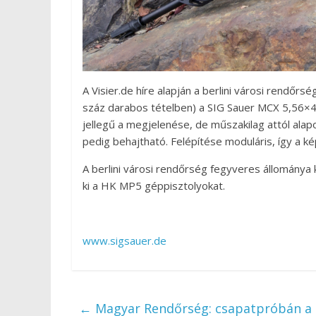
A Visier.de híre alapján a berlini városi rend
száz darabos tételben) a SIG Sauer MCX 5,56×
jellegű a megjelenése, de műszakilag attól alap
pedig behajtható. Felépítése moduláris, így a kép
A berlini városi rendőrség fegyveres állománya k
ki a HK MP5 géppisztolyokat.
www.sigsauer.de
←
Magyar Rendőrség: csapatpróbán a 