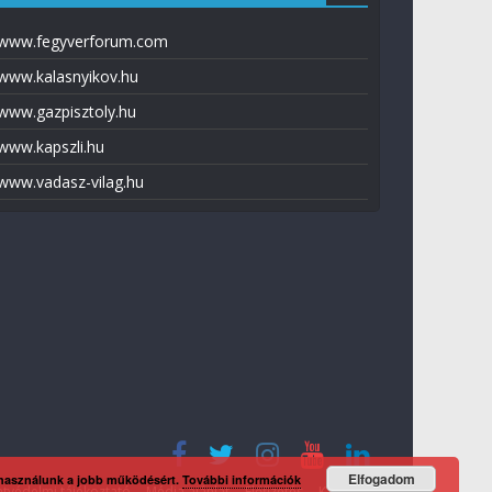
www.fegyverforum.com
www.kalasnyikov.hu
www.gazpisztoly.hu
www.kapszli.hu
www.vadasz-vilag.hu
Elfogadom
 használunk a jobb működésért.
További információk
tvédelmi tájékoztató
Média ajánlat
Előfizetés
Kapcsolat