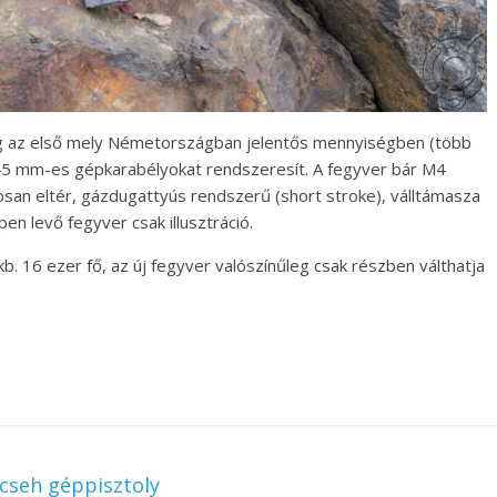
őrség az első mely Németországban jelentős mennyiségben (több
45 mm-es gépkarabélyokat rendszeresít. A fegyver bár M4
osan eltér, gázdugattyús rendszerű (short stroke), válltámasza
en levő fegyver csak illusztráció.
b. 16 ezer fő, az új fegyver valószínűleg csak részben válthatja
cseh géppisztoly