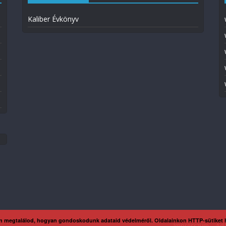
Kaliber Évkönyv
n megtalálod, hogyan gondoskodunk adataid védelméről. Oldalainkon HTTP-sütiket
Impresszum
Ada