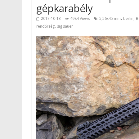
gépkarabély
,
,
2017-10-13
4984 Views
5,56x45 mm
berlin
B
,
rendőrség
sig sauer