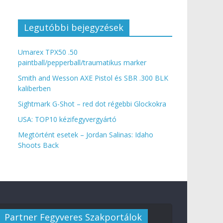
Legutóbbi bejegyzések
Umarex TPX50 .50
paintball/pepperball/traumatikus marker
Smith and Wesson AXE Pistol és SBR .300 BLK
kaliberben
Sightmark G-Shot – red dot régebbi Glockokra
USA: TOP10 kézifegyvergyártó
Megtörtént esetek – Jordan Salinas: Idaho
Shoots Back
Partner Fegyveres Szakportálok