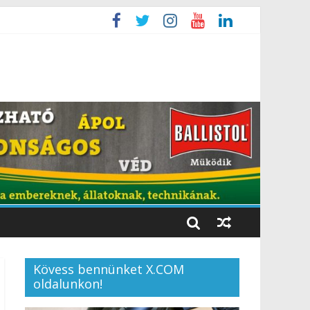
Kövess bennünket X.COM
oldalunkon!