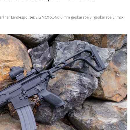
,
,
,
erliner Landespolizei: SIG MCX 5,56x45 mm gépkarabély
gépkarabély
mcx