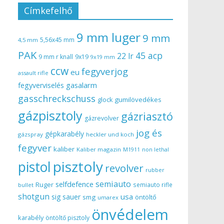
Címkefelhő
9 mm luger
9 mm
5,56x45 mm
4,5 mm
PAK
45 acp
22 lr
9 mm r knall
9x19
9x19 mm
ccw
fegyverjog
eu
assault rifle
gasalarm
fegyverviselés
gasschreckschuss
gumilövedékes
glock
gázpisztoly
gázriasztó
gázrevolver
jog és
gépkarabély
gázspray
heckler und koch
fegyver
kaliber
Kaliber magazin
non lethal
M1911
pisztoly
pistol
revolver
rubber
semiauto
selfdefence
Ruger
semiauto rifle
bullet
shotgun
usa
sig sauer
smg
öntöltő
umarex
önvédelem
karabély
öntöltő pisztoly