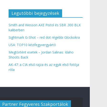
Legutóbbi bejegyzések
Smith and Wesson AXE Pistol és SBR .300 BLK
kaliberben
Sightmark G-Shot – red dot régebbi Glockokra
USA: TOP10 kézifegyvergyártó
Megtörtént esetek – Jordan Salinas: Idaho
Shoots Back
AK-47: a CIA első rajza és az egyik első fotója
róla
Partner Fegyveres Szakportálok