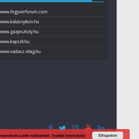
www.fegyverforum.com
www.kalasnyikov.hu
www.gazpisztoly.hu
www.kapszli.hu
www.vadasz-vilag.hu
Elfogadom
 használunk a jobb működésért.
További információk
tvédelmi tájékoztató
Média ajánlat
Előfizetés
Kapcsolat