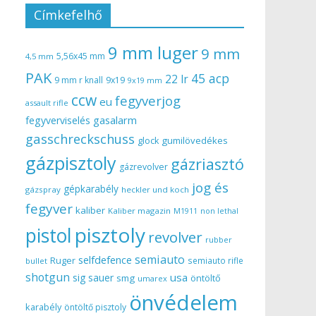
Címkefelhő
9 mm luger
9 mm
5,56x45 mm
4,5 mm
PAK
45 acp
22 lr
9 mm r knall
9x19
9x19 mm
ccw
fegyverjog
eu
assault rifle
gasalarm
fegyverviselés
gasschreckschuss
gumilövedékes
glock
gázpisztoly
gázriasztó
gázrevolver
jog és
gépkarabély
gázspray
heckler und koch
fegyver
kaliber
Kaliber magazin
non lethal
M1911
pisztoly
pistol
revolver
rubber
semiauto
selfdefence
Ruger
semiauto rifle
bullet
shotgun
usa
sig sauer
smg
öntöltő
umarex
önvédelem
karabély
öntöltő pisztoly