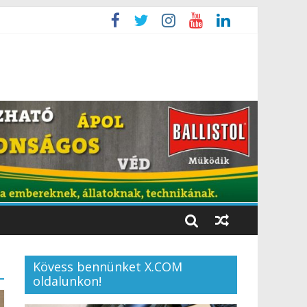
Kövess bennünket X.COM
oldalunkon!