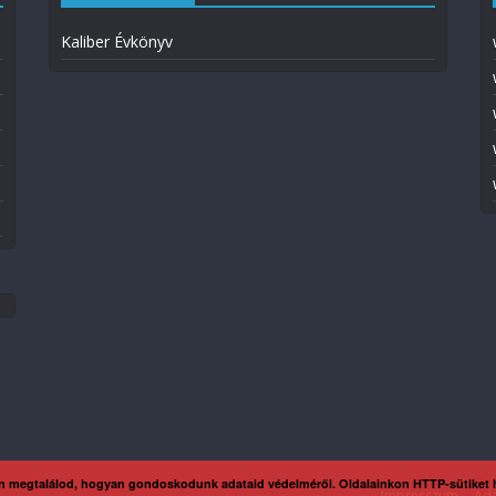
Kaliber Évkönyv
n megtalálod, hogyan gondoskodunk adataid védelméről. Oldalainkon HTTP-sütiket
Impresszum
Ada