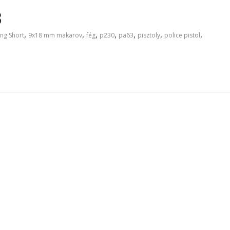
3
,
,
,
,
,
,
,
ng Short
9x18 mm makarov
fég
p230
pa63
pisztoly
police pistol