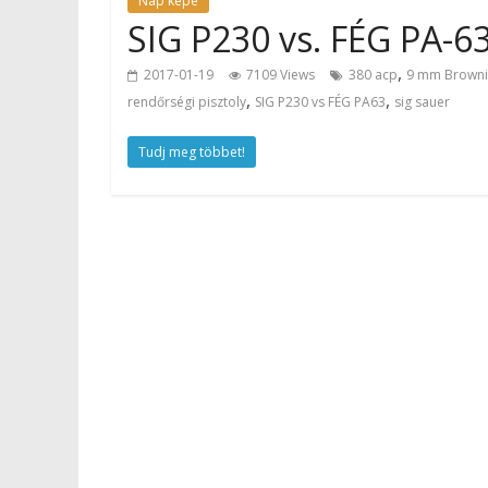
Nap képe
SIG P230 vs. FÉG PA-6
,
2017-01-19
7109 Views
380 acp
9 mm Browni
,
,
rendőrségi pisztoly
SIG P230 vs FÉG PA63
sig sauer
Tudj meg többet!