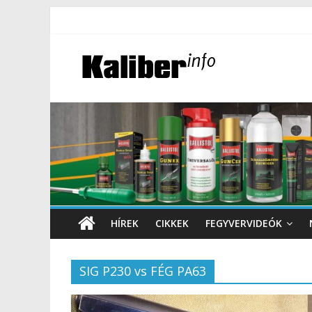
HÍREK
CIKKEK
FEGYVERVIDEÓK
SIG P230 vs FÉG PA63