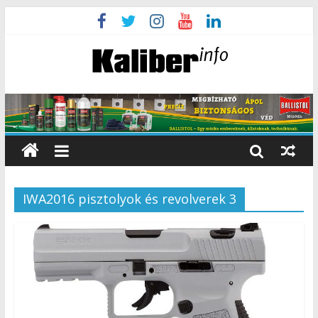
IWA2016 pisztolyok és revolverek 3