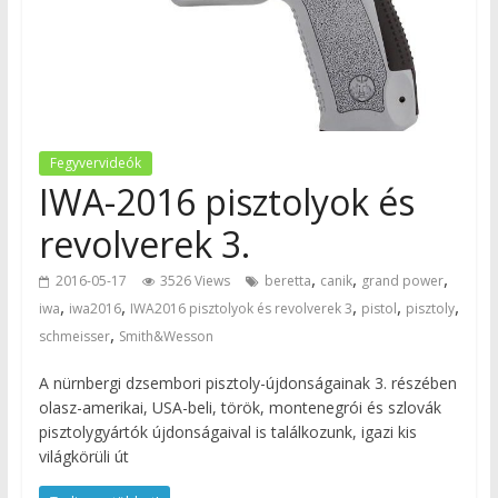
Fegyvervideók
IWA-2016 pisztolyok és
revolverek 3.
,
,
,
2016-05-17
3526 Views
beretta
canik
grand power
,
,
,
,
,
iwa
iwa2016
IWA2016 pisztolyok és revolverek 3
pistol
pisztoly
,
schmeisser
Smith&Wesson
A nürnbergi dzsembori pisztoly-újdonságainak 3. részében
olasz-amerikai, USA-beli, török, montenegrói és szlovák
pisztolygyártók újdonságaival is találkozunk, igazi kis
világkörüli út