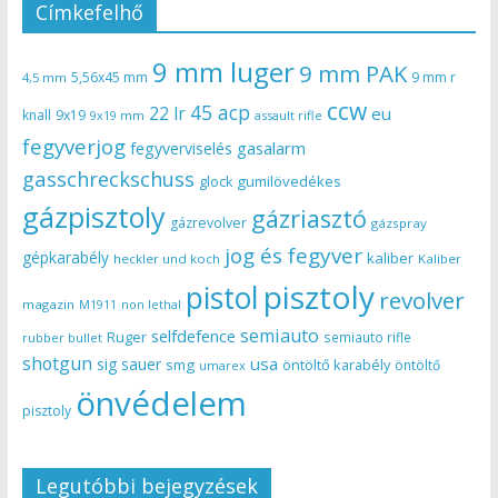
Címkefelhő
9 mm luger
9 mm PAK
5,56x45 mm
9 mm r
4,5 mm
ccw
45 acp
22 lr
eu
knall
9x19
9x19 mm
assault rifle
fegyverjog
gasalarm
fegyverviselés
gasschreckschuss
gumilövedékes
glock
gázpisztoly
gázriasztó
gázrevolver
gázspray
jog és fegyver
gépkarabély
kaliber
heckler und koch
Kaliber
pisztoly
pistol
revolver
magazin
non lethal
M1911
semiauto
selfdefence
Ruger
semiauto rifle
rubber bullet
shotgun
usa
sig sauer
smg
öntöltő karabély
öntöltő
umarex
önvédelem
pisztoly
Legutóbbi bejegyzések