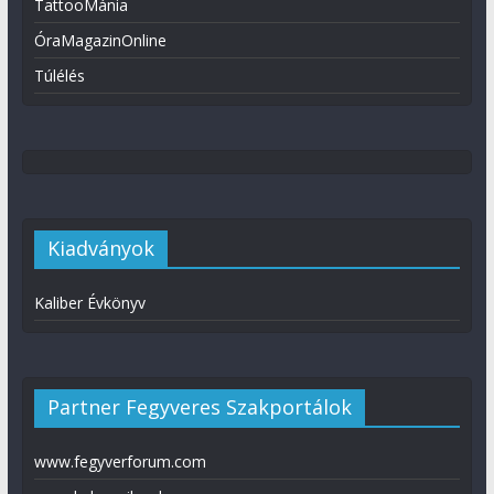
TattooMánia
ÓraMagazinOnline
Túlélés
Kiadványok
Kaliber Évkönyv
Partner Fegyveres Szakportálok
www.fegyverforum.com