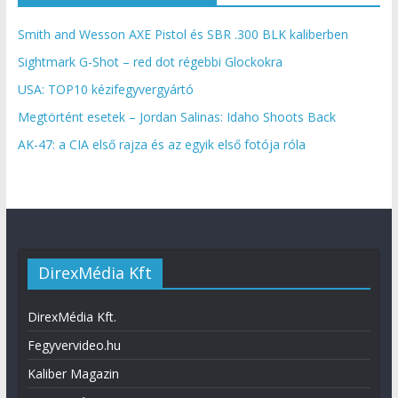
Smith and Wesson AXE Pistol és SBR .300 BLK kaliberben
Sightmark G-Shot – red dot régebbi Glockokra
USA: TOP10 kézifegyvergyártó
Megtörtént esetek – Jordan Salinas: Idaho Shoots Back
AK-47: a CIA első rajza és az egyik első fotója róla
DirexMédia Kft
DirexMédia Kft.
Fegyvervideo.hu
Kaliber Magazin