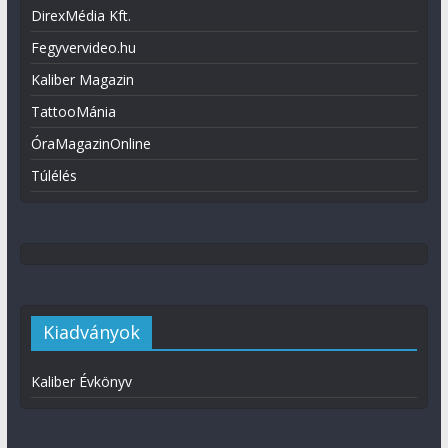
DirexMédia Kft.
Fegyvervideo.hu
Kaliber Magazin
TattooMánia
ÓraMagazinOnline
Túlélés
Kiadványok
Kaliber Évkönyv