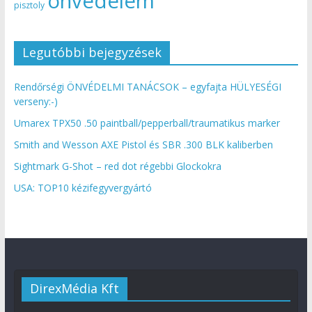
önvédelem
pisztoly
Legutóbbi bejegyzések
Rendőrségi ÖNVÉDELMI TANÁCSOK – egyfajta HÜLYESÉGI
verseny:-)
Umarex TPX50 .50 paintball/pepperball/traumatikus marker
Smith and Wesson AXE Pistol és SBR .300 BLK kaliberben
Sightmark G-Shot – red dot régebbi Glockokra
USA: TOP10 kézifegyvergyártó
DirexMédia Kft