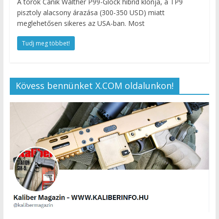
A török Canik Walther P99-Glock hibrid klónja, a TP9
pisztoly alacsony árazása (300-350 USD) miatt
meglehetősen sikeres az USA-ban. Most
Tudj meg többet!
Kövess bennünket X.COM oldalunkon!