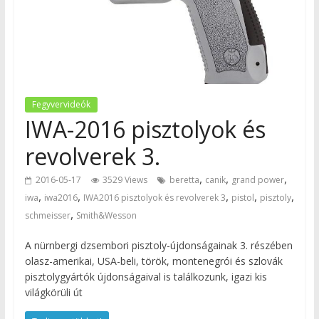
Fegyvervideók
IWA-2016 pisztolyok és
revolverek 3.
,
,
,
2016-05-17
3529 Views
beretta
canik
grand power
,
,
,
,
,
iwa
iwa2016
IWA2016 pisztolyok és revolverek 3
pistol
pisztoly
,
schmeisser
Smith&Wesson
A nürnbergi dzsembori pisztoly-újdonságainak 3. részében
olasz-amerikai, USA-beli, török, montenegrói és szlovák
pisztolygyártók újdonságaival is találkozunk, igazi kis
világkörüli út