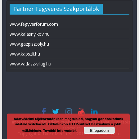
Partner Fegyveres Szakportálok
www.fegyverforum.com
www.kalasnyikov.hu
www.gazpisztoly.hu
www.kapszli.hu
www.vadasz-vilag.hu
Adatvédelmi tájékoztatónkban megtalálod, hogyan gondoskodunk
Impresszum
Adatvédelmi tájékoztató
Média ajánlat
Előfizetés
adataid védelméről. Oldalainkon HTTP-sütiket használunk a jobb
Kapcsolat
Elfogadom
működésért.
További információk
Copyright © Direx Média Kft. 2012-2026
KaliberInfo
.