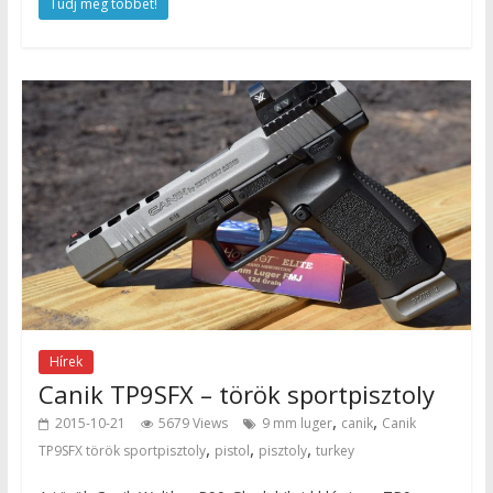
Tudj meg többet!
Hírek
Canik TP9SFX – török sportpisztoly
,
,
2015-10-21
5679 Views
9 mm luger
canik
Canik
,
,
,
TP9SFX török sportpisztoly
pistol
pisztoly
turkey