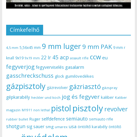
Címkefelhő
9 mm luger
9 mm PAK
5,56x45 mm
9 mm r
4,5 mm
ccw
45 acp
22 lr
eu
knall
9x19
9x19 mm
assault rifle
fegyverjog
gasalarm
fegyverviselés
gasschreckschuss
gumilövedékes
glock
gázpisztoly
gázriasztó
gázrevolver
gázspray
jog és fegyver
gépkarabély
kaliber
heckler und koch
Kaliber
pisztoly
pistol
revolver
magazin
non lethal
M1911
semiauto
selfdefence
Ruger
semiauto rifle
rubber bullet
shotgun
usa
sig sauer
smg
öntöltő karabély
öntöltő
umarex