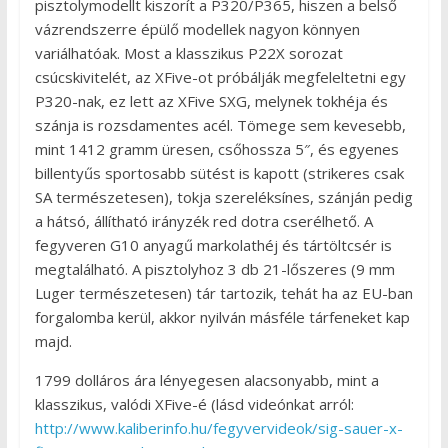
pisztolymodellt kiszorít a P320/P365, hiszen a belső
vázrendszerre épülő modellek nagyon könnyen
variálhatóak. Most a klasszikus P22X sorozat
csúcskivitelét, az XFive-ot próbálják megfeleltetni egy
P320-nak, ez lett az XFive SXG, melynek tokhéja és
szánja is rozsdamentes acél. Tömege sem kevesebb,
mint 1412 gramm üresen, csőhossza 5″, és egyenes
billentyűs sportosabb sütést is kapott (strikeres csak
SA természetesen), tokja szereléksínes, szánján pedig
a hátsó, állítható irányzék red dotra cserélhető. A
fegyveren G10 anyagű markolathéj és tártöltcsér is
megtalálható. A pisztolyhoz 3 db 21-lőszeres (9 mm
Luger természetesen) tár tartozik, tehát ha az EU-ban
forgalomba kerül, akkor nyilván másféle tárfeneket kap
majd.
1799 dolláros ára lényegesen alacsonyabb, mint a
klasszikus, valódi XFive-é (lásd videónkat arról:
http://www.kaliberinfo.hu/fegyvervideok/sig-sauer-x-