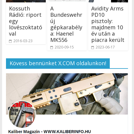
Kossuth
A
Avidity Arms
Rádió: riport
Bundeswehr
PD10
egy
új
pisztoly:
lövészoktató
gépkarabély
majdnem 10
val
a: Haenel
év után a
MK556
piacra került
2016-03-23
2020-09-15
2023-06-17
Kövess bennünket X.COM oldalunkon!