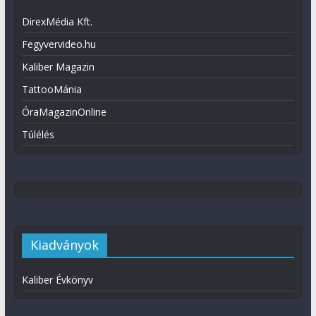
DirexMédia Kft.
Fegyvervideo.hu
Kaliber Magazin
TattooMánia
ÓraMagazinOnline
Túlélés
Kiadványok
Kaliber Évkönyv