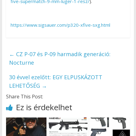
five-supermatch-9-mm-luger-1-resz/
).
https://www.sigsauer.com/p320-xfive-sxg.html
←
CZ P-07 és P-09 harmadik generáció:
Nocturne
30 évvel ezelőtt: EGY ELPUSKÁZOTT
LEHETŐSÉG
→
Share This Post:
Ez is érdekelhet