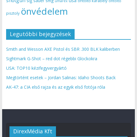
shotgun
usa
sig sauer
smg
öntöltő karabély
öntöltő
umarex
önvédelem
pisztoly
Legutóbbi bejegyzések
Smith and Wesson AXE Pistol és SBR .300 BLK kaliberben
Sightmark G-Shot – red dot régebbi Glockokra
USA: TOP10 kézifegyvergyártó
Megtörtént esetek – Jordan Salinas: Idaho Shoots Back
AK-47: a CIA első rajza és az egyik első fotója róla
DirexMédia Kft