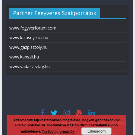
Partner Fegyveres Szakportálok
www.fegyverforum.com
www.kalasnyikov.hu
www.gazpisztoly.hu
www.kapszli.hu
www.vadasz-vilag.hu
Adatvédelmi tájékoztatónkban megtalálod, hogyan gondoskodunk
Impresszum
Adatvédelmi tájékoztató
Média ajánlat
Előfizetés
adataid védelméről. Oldalainkon HTTP-sütiket használunk a jobb
Kapcsolat
Elfogadom
működésért.
További információk
Copyright © Direx Média Kft. 2012-2026
KaliberInfo
.