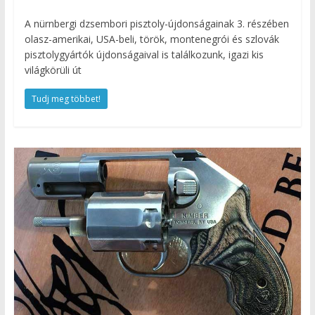
A nürnbergi dzsembori pisztoly-újdonságainak 3. részében
olasz-amerikai, USA-beli, török, montenegrói és szlovák
pisztolygyártók újdonságaival is találkozunk, igazi kis
világkörüli út
Tudj meg többet!