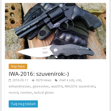
Nap képe
IWA-2016: szuvenírok:-)
,
,
2016-03-11
3678 Views
chief 4 zoll
crkt
,
,
,
,
einhandmesser
gasrevolver
iwa2016
IWA2016: szuvenírok:)
,
,
record
revolver
tactical gloves
Tudj meg többet!