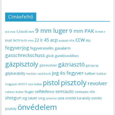
Címkefelhő
9 mm luger
9 mm PAK
5,56x45 mm
9 mm r
4,5 mm
ccw
45 acp
22 lr
eu
knall
9x19
9x19 mm
assault rifle
fegyverjog
gasalarm
fegyverviselés
gasschreckschuss
gumilövedékes
glock
gázpisztoly
gázriasztó
gázrevolver
gázspray
jog és fegyver
gépkarabély
kaliber
heckler und koch
Kaliber
pisztoly
pistol
revolver
magazin
non lethal
M1911
semiauto
selfdefence
Ruger
semiauto rifle
rubber bullet
shotgun
usa
sig sauer
smg
öntöltő karabély
öntöltő
umarex
önvédelem
pisztoly