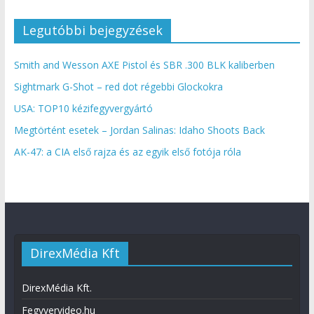
Legutóbbi bejegyzések
Smith and Wesson AXE Pistol és SBR .300 BLK kaliberben
Sightmark G-Shot – red dot régebbi Glockokra
USA: TOP10 kézifegyvergyártó
Megtörtént esetek – Jordan Salinas: Idaho Shoots Back
AK-47: a CIA első rajza és az egyik első fotója róla
DirexMédia Kft
DirexMédia Kft.
Fegyvervideo.hu