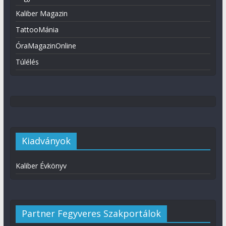
Kaliber Magazin
TattooMánia
ÓraMagazinOnline
Túlélés
Kiadványok
Kaliber Évkönyv
Partner Fegyveres Szakportálok