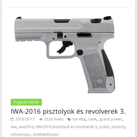
Fegyvervideók
IWA-2016 pisztolyok és revolverek 3.
,
,
,
2016-05-17
3526 Views
beretta
canik
grand power
,
,
,
,
,
iwa
iwa2016
IWA2016 pisztolyok és revolverek 3
pistol
pisztoly
,
schmeisser
Smith&Wesson