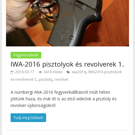
Fegyvervideók
IWA-2016 pisztolyok és revolverek 1.
,
2016-03-17
3418 Views
iwa2016
IWA2016 pisztolyok
,
,
és revolverek 1
pisztoly
revolver
A nürnbergi IWA-2016 fegyverkiállításról múlt héten
jöttünk haza, és már itt is az első videónk a pisztoly és
revolver újdonságokról
Tudj meg többet!