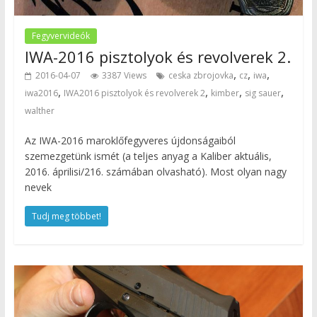
Fegyvervideók
IWA-2016 pisztolyok és revolverek 2.
,
,
,
2016-04-07
3387 Views
ceska zbrojovka
cz
iwa
,
,
,
,
iwa2016
IWA2016 pisztolyok és revolverek 2
kimber
sig sauer
walther
Az IWA-2016 maroklőfegyveres újdonságaiból
szemezgetünk ismét (a teljes anyag a Kaliber aktuális,
2016. áprilisi/216. számában olvasható). Most olyan nagy
nevek
Tudj meg többet!