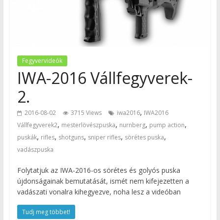
Fegyvervideók
IWA-2016 Vállfegyverek-
2.
,
2016-08-02
3715 Views
iwa2016
IWA2016
,
,
,
,
Vállfegyverek2
mesterlövészpuska
nurnberg
pump action
,
,
,
,
,
puskák
rifles
shotguns
sniper rifles
sörétes puska
vadászpuska
Folytatjuk az IWA-2016-os sörétes és golyós puska
újdonságainak bemutatását, ismét nem kifejezetten a
vadászati vonalra kihegyezve, noha lesz a videóban
Tudj meg többet!