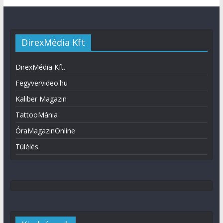
DirexMédia Kft
DirexMédia Kft.
Fegyvervideo.hu
Kaliber Magazin
TattooMánia
ÓraMagazinOnline
Túlélés