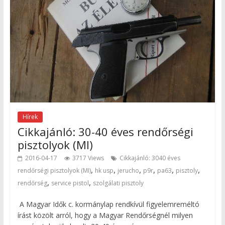
Hírek
Cikkajánló: 30-40 éves rendőrségi
pisztolyok (MI)
2016-04-17
3717 Views
Cikkajánló: 3040 éves
,
,
,
,
,
,
rendőrségi pisztolyok (MI)
hk usp
jerucho
p9r
pa63
pisztoly
,
,
rendőrség
service pistol
szolgálati pisztoly
A Magyar Idők c. kormánylap rendkívül figyelemreméltó
írást közölt arról, hogy a Magyar Rendőrségnél milyen