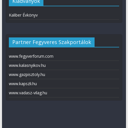
Kiadványok
Kaliber Évkönyv
Partner Fegyveres Szakportálok
www.fegyverforum.com
www.kalasnyikov.hu
www.gazpisztoly.hu
www.kapszli.hu
www.vadasz-vilag.hu