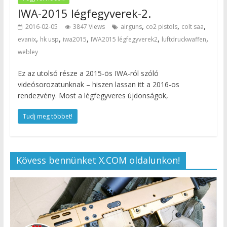
IWA-2015 légfegyverek-2.
,
,
,
2016-02-05
3847 Views
airguns
co2 pistols
colt saa
,
,
,
,
,
evanix
hk usp
iwa2015
IWA2015 légfegyverek2
luftdruckwaffen
webley
Ez az utolsó része a 2015-ös IWA-ról szóló
videósorozatunknak – hiszen lassan itt a 2016-os
rendezvény. Most a légfegyveres újdonságok,
Tudj meg többet!
Kövess bennünket X.COM oldalunkon!