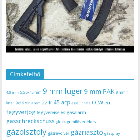
Címkefelhő
9 mm luger
9 mm PAK
5,56x45 mm
9 mm r
4,5 mm
ccw
45 acp
22 lr
eu
knall
9x19
9x19 mm
assault rifle
fegyverjog
gasalarm
fegyverviselés
gasschreckschuss
gumilövedékes
glock
gázpisztoly
gázriasztó
gázrevolver
gázspray