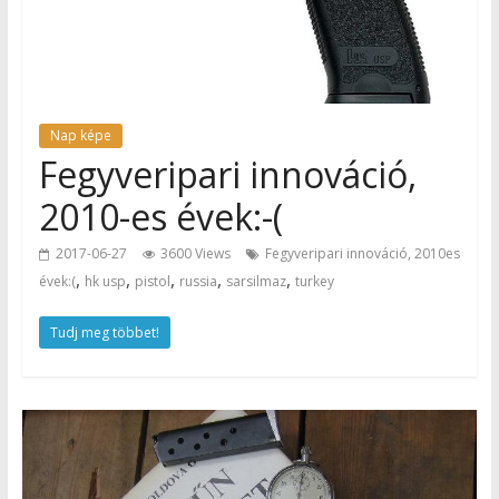
Nap képe
Fegyveripari innováció,
2010-es évek:-(
2017-06-27
3600 Views
Fegyveripari innováció, 2010es
,
,
,
,
,
évek:(
hk usp
pistol
russia
sarsilmaz
turkey
Tudj meg többet!