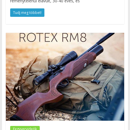
reménytelenül elavult, 30-40 éves, és
Tudj meg többet!
Fegyvervideók