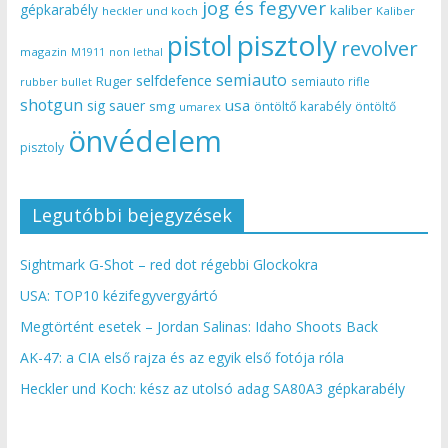
jog és fegyver
gépkarabély
kaliber
heckler und koch
Kaliber
pisztoly
pistol
revolver
magazin
non lethal
M1911
semiauto
selfdefence
Ruger
semiauto rifle
rubber bullet
shotgun
usa
sig sauer
smg
öntöltő karabély
öntöltő
umarex
önvédelem
pisztoly
Legutóbbi bejegyzések
Sightmark G-Shot – red dot régebbi Glockokra
USA: TOP10 kézifegyvergyártó
Megtörtént esetek – Jordan Salinas: Idaho Shoots Back
AK-47: a CIA első rajza és az egyik első fotója róla
Heckler und Koch: kész az utolsó adag SA80A3 gépkarabély