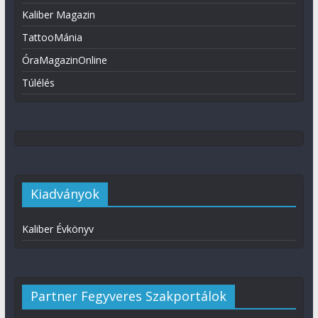
Kaliber Magazin
TattooMánia
ÓraMagazinOnline
Túlélés
Kiadványok
Kaliber Évkönyv
Partner Fegyveres Szakportálok