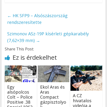
←
HK SFP9 – Alsószászország
rendszeresítette
Szimonov ASz-19P kísérleti gépkarabély
(7,62×39 mm)
→
Share This Post:
Ez is érdekelhet
Egy
Ekol Aras és
alsópolcos
Aras
A CZ
Colt – Police
Compact
hivatalos
Positive .38
gázpisztolyo
videója a
Special 1962-
k