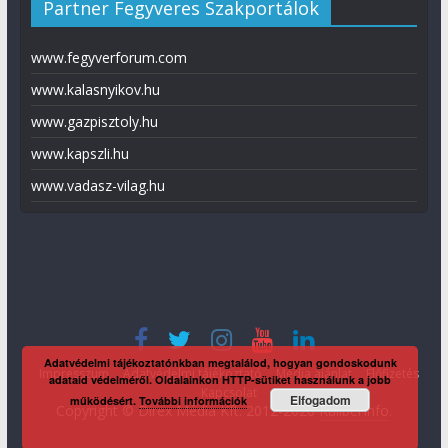
Partner Fegyveres Szakportálok
www.fegyverforum.com
www.kalasnyikov.hu
www.gazpisztoly.hu
www.kapszli.hu
www.vadasz-vilag.hu
Adatvédelmi tájékoztatónkban megtalálod, hogyan gondoskodunk
Impresszum
Adatvédelmi tájékoztató
Média ajánlat
Előfizetés
adataid védelméről. Oldalainkon HTTP-sütiket használunk a jobb
Kapcsolat
Elfogadom
működésért.
További információk
Copyright © Direx Média Kft. 2012-2026
KaliberInfo
.