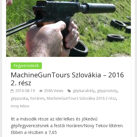
Fegyvervideók
MachineGunTours Szlovákia – 2016
2. rész
,
,
2016-08-19
3586 Views
gépkarabély
géppisztoly
,
,
,
géppuska
horáren
MachineGunTours Szlovákia 2016 2 rész
novy tekov
Itt a második része az idei lelkes és jókedvű
gépfegyverezésnek a festői Horáren/Novy Tekov lőtéren.
Ebben a részben a 7,65