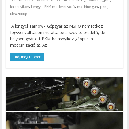
,
,
,
,
kalasnyikov
Lengyel PKM modernizáció
machine gun
pkm
ukm2000p
A lengyel Tarnow-i Gépgyár az MSPO nemzetközi
fegyverkiállításon mutatta be a szovjet eredetű, de
helyben gyártott PKM Kalasnyikov-géppuska
modernizációját. Az
Tudj meg többet!