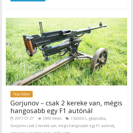
Nap képe
Gorjunov – csak 2 kereke van, mégis
hangosabb egy F1 autónál
,
,
2017-07-27
5900 Views
7,62x54 r
géppuska
,
Gorjunov csak 2 kereke van, mégis hangosabb egy F1 autónál
,
,
,