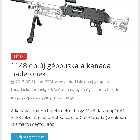
Hírek
1148 db új géppuska a kanadai
haderőnek
2017-07-31
3281 Views
1148 db új géppuska a
,
,
,
,
,
kanadai haderőnek
7,62x51 mm nato
c6a1
canada
flex
fn
,
,
,
mag
géppuska
gpmg
machine gun
A kanadai haderő bejelentette, hogy 1148 darab új C6A1
FLEX jelzésű géppuskát vásárol a Colt Canada (korábban
Diemaco) cégtől, ahol
Tudj meg többet!