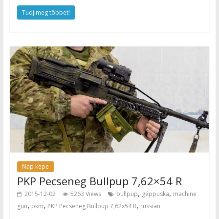
Tudj meg többet!
Nap képe
PKP Pecseneg Bullpup 7,62×54 R
,
,
2015-12-02
5263 Views
bullpup
géppuska
machine
,
,
,
gun
pkm
PKP Pecseneg Bullpup 7,62x54 R
russian