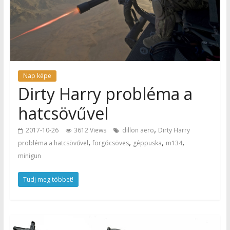
Nap képe
Dirty Harry probléma a
hatcsövűvel
,
2017-10-26
3612 Views
dillon aero
Dirty Harry
,
,
,
,
probléma a hatcsövűvel
forgócsöves
géppuska
m134
minigun
Tudj meg többet!