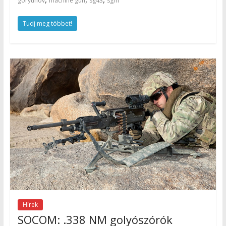
goryunov
machine gun
sg43
sgm
Tudj meg többet!
Hírek
SOCOM: .338 NM golyószórók