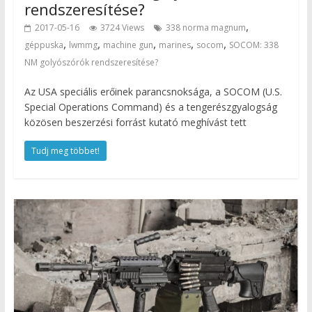
rendszeresítése?
,
2017-05-16
3724 Views
338 norma magnum
,
,
,
,
,
géppuska
lwmmg
machine gun
marines
socom
SOCOM: 338
NM golyószórók rendszeresítése?
Az USA speciális erőinek parancsnoksága, a SOCOM (U.S.
Special Operations Command) és a tengerészgyalogság
közösen beszerzési forrást kutató meghívást tett
Tudj meg többet!