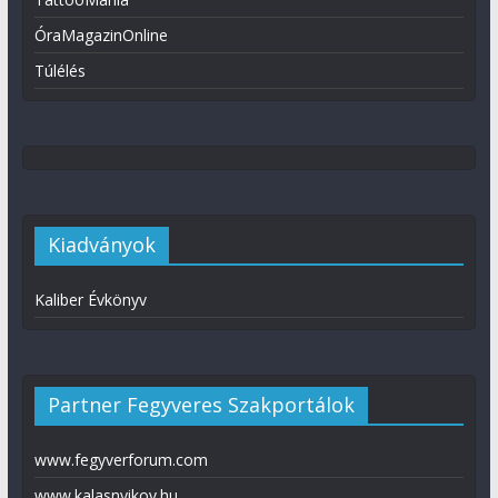
ÓraMagazinOnline
Túlélés
Kiadványok
Kaliber Évkönyv
Partner Fegyveres Szakportálok
www.fegyverforum.com
www.kalasnyikov.hu