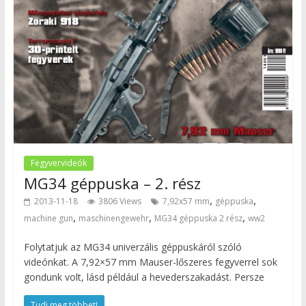
Fegyvervideók
MG34 géppuska – 2. rész
,
,
2013-11-18
3806 Views
7,92x57 mm
géppuska
,
,
,
machine gun
maschinengewehr
MG34 géppuska 2 rész
ww2
Folytatjuk az MG34 univerzális géppuskáról szóló
videónkat. A 7,92×57 mm Mauser-lőszeres fegyverrel sok
gondunk volt, lásd például a hevederszakadást. Persze
Tudj meg többet!