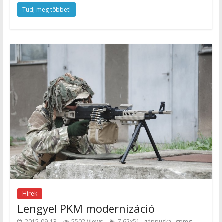
Tudj meg többet!
Hírek
Lengyel PKM modernizáció
,
,
,
2015-09-13
5502 Views
7,62x51
géppuska
gpmg