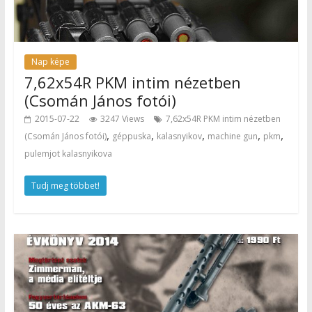
Nap képe
7,62x54R PKM intim nézetben
(Csomán János fotói)
2015-07-22
3247 Views
7,62x54R PKM intim nézetben
,
,
,
,
,
(Csomán János fotói)
géppuska
kalasnyikov
machine gun
pkm
pulemjot kalasnyikova
Tudj meg többet!