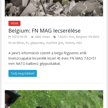
Hírek
Belgium: FN MAG lecserélése
,
2016-09-05
4482 Views
7,62x51 mm
Belgium: FN MAG
,
,
,
,
,
lecserélése
fn
géppuska
machine gun
minimi
mk3
A Jane’s információi szerint a belga fegyveres erők
lövészcsapatai lecserélik közel 40 éves FN MAG 7,62×51
mm NATO kaliberű géppuskáikat.
Tudj meg többet!