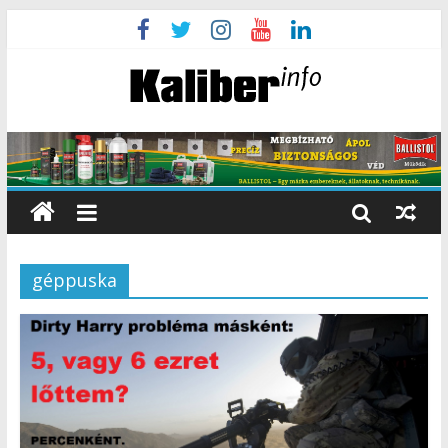
géppuska