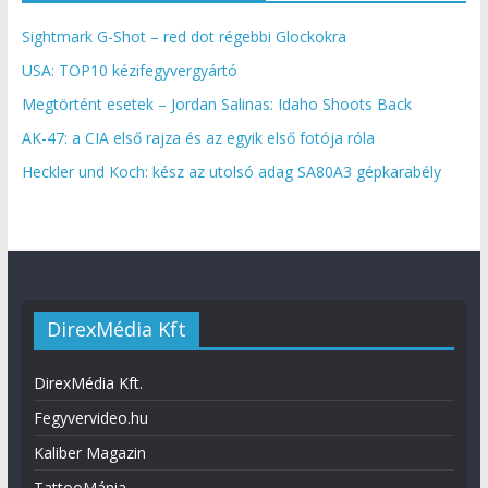
Sightmark G-Shot – red dot régebbi Glockokra
USA: TOP10 kézifegyvergyártó
Megtörtént esetek – Jordan Salinas: Idaho Shoots Back
AK-47: a CIA első rajza és az egyik első fotója róla
Heckler und Koch: kész az utolsó adag SA80A3 gépkarabély
DirexMédia Kft
DirexMédia Kft.
Fegyvervideo.hu
Kaliber Magazin
TattooMánia