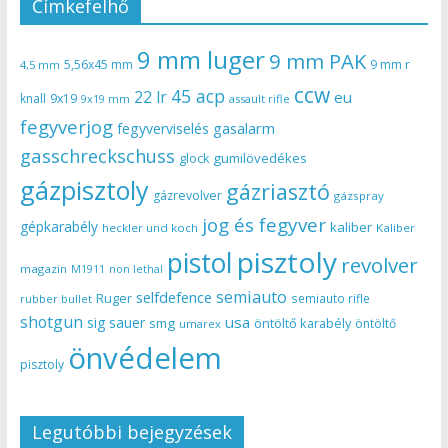
Címkefelhő
9 mm luger
9 mm PAK
5,56x45 mm
9 mm r
4,5 mm
ccw
45 acp
22 lr
eu
knall
9x19
9x19 mm
assault rifle
fegyverjog
gasalarm
fegyverviselés
gasschreckschuss
gumilövedékes
glock
gázpisztoly
gázriasztó
gázrevolver
gázspray
jog és fegyver
gépkarabély
kaliber
heckler und koch
Kaliber
pisztoly
pistol
revolver
magazin
non lethal
M1911
semiauto
selfdefence
Ruger
semiauto rifle
rubber bullet
shotgun
usa
sig sauer
smg
öntöltő karabély
öntöltő
umarex
önvédelem
pisztoly
Legutóbbi bejegyzések