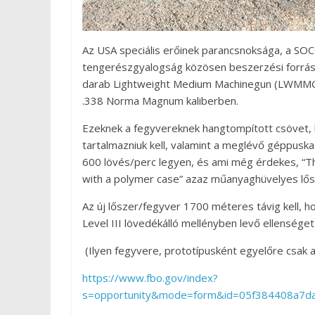
Az USA speciális erőinek parancsnoksága, a SO
tengerészgyalogság közösen beszerzési forrás
darab Lightweight Medium Machinegun (LWMMG
.338 Norma Magnum kaliberben.
Ezeknek a fegyvereknek hangtompított csövet, 
tartalmazniuk kell, valamint a meglévő géppuskaá
600 lövés/perc legyen, és ami még érdekes, “
with a polymer case” azaz műanyaghüvelyes lősze
Az új lőszer/fegyver 1700 méteres távig kell, h
Level III lövedékálló mellényben levő ellenséget i
(Ilyen fegyvere, prototípusként egyelőre csak 
https://www.fbo.gov/index?
s=opportunity&mode=form&id=05f384408a7d