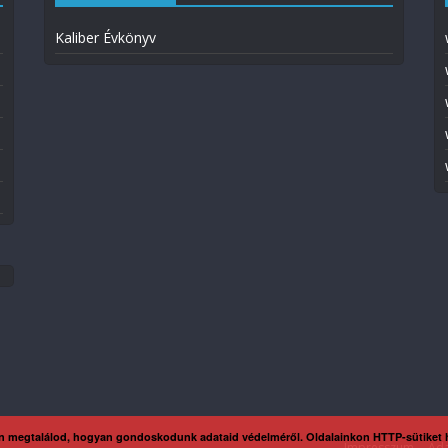
Kaliber Évkönyv
n megtalálod, hogyan gondoskodunk adataid védelméről. Oldalainkon HTTP-sütiket
Impresszum
Ada