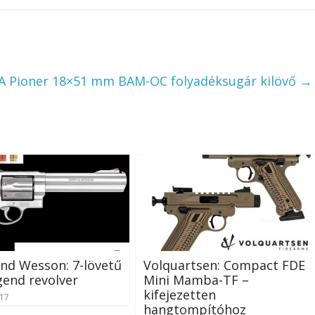
 Pioner 18×51 mm BAM-OC folyadéksugár kilövő
→
nd Wesson: 7-lövetű
Volquartsen: Compact FDE
gend revolver
Mini Mamba-TF –
kifejezetten
-17
hangtompítóhoz