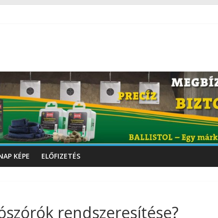
NAP KÉPE
ELŐFIZETÉS
szórók rendszeresítése?