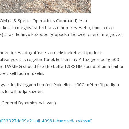
COM (U.S. Special Operations Command) és a
t kutató meghívást tett közzé nem kevesebb, mint 5 ezer
) azaz “könnyű közepes géppuska” beszerzésére, méghozzá
hevederes adogatást, szereléksíneket és bipodot is
llványokra is rögzíthetőnek kell lenniük. A tűzgyorsaság 500-
The LWMMG should fire the belted .338NM round of ammunition
rt kell tudnia tüzelni.
ogy effektív legyen humán célok ellen, 1000 méterről pedig a
s le kell tudja küzdeni.
a General Dynamics-nak van.)
a033327dd99a21a4b409&tab=core&_cview=0