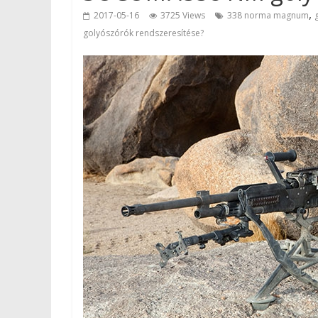
,
2017-05-16
3725 Views
338 norma magnum
golyószórók rendszeresítése?