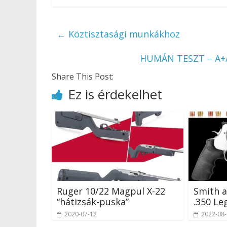
←
Köztisztasági munkákhoz
HUMÁN TESZT – A+A
Share This Post:
Ez is érdekelhet
Ruger 10/22 Magpul X-22
Smith a
“hátizsák-puska”
.350 Le
2020-07-12
2022-08