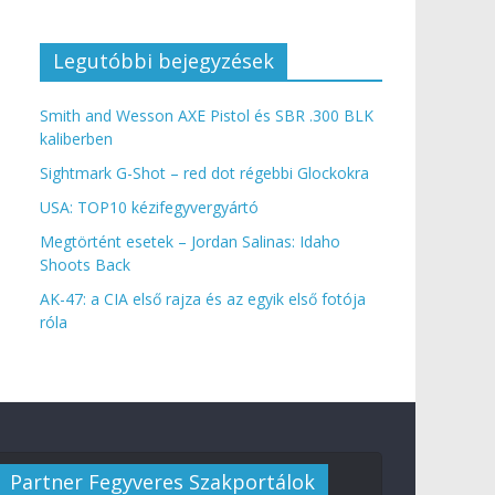
Legutóbbi bejegyzések
Smith and Wesson AXE Pistol és SBR .300 BLK
kaliberben
Sightmark G-Shot – red dot régebbi Glockokra
USA: TOP10 kézifegyvergyártó
Megtörtént esetek – Jordan Salinas: Idaho
Shoots Back
AK-47: a CIA első rajza és az egyik első fotója
róla
Partner Fegyveres Szakportálok