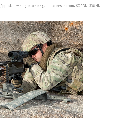
,
,
,
,
,
géppuska
lwmmg
machine gun
marines
socom
SOCOM: 338 NM