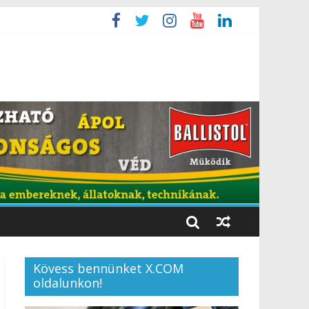
Kövess bennünket X.COM
oldalunkon!