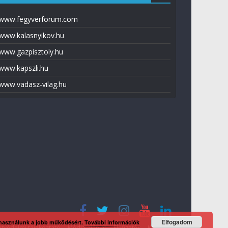
www.fegyverforum.com
www.kalasnyikov.hu
www.gazpisztoly.hu
www.kapszli.hu
www.vadasz-vilag.hu
Elfogadom
 használunk a jobb működésért.
További információk
tvédelmi tájékoztató
Média ajánlat
Előfizetés
Kapcsolat