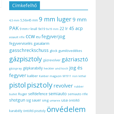
Címkefelhő
9 mm luger
9 mm
5,56x45 mm
4,5 mm
PAK
45 acp
22 lr
9 mm r knall
9x19
9x19 mm
ccw
fegyverjog
eu
assault rifle
gasalarm
fegyverviselés
gasschreckschuss
gumilövedékes
glock
gázpisztoly
gázriasztó
gázrevolver
jog és
gépkarabély
gázspray
heckler und koch
fegyver
kaliber
Kaliber magazin
non lethal
M1911
pisztoly
pistol
revolver
rubber
semiauto
selfdefence
Ruger
semiauto rifle
bullet
shotgun
usa
sig sauer
smg
öntöltő
umarex
önvédelem
karabély
öntöltő pisztoly