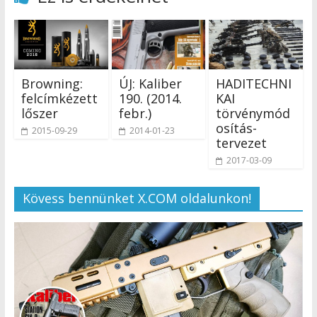
Browning:
ÚJ: Kaliber
HADITECHNI
felcímkézett
190. (2014.
KAI
lőszer
febr.)
törvénymód
osítás-
2015-09-29
2014-01-23
tervezet
2017-03-09
Kövess bennünket X.COM oldalunkon!