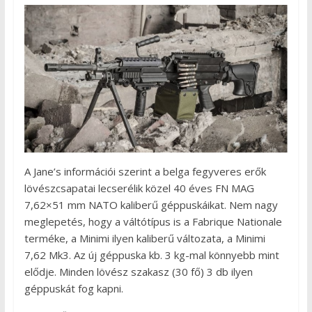
A Jane’s információi szerint a belga fegyveres erők
lövészcsapatai lecserélik közel 40 éves FN MAG
7,62×51 mm NATO kaliberű géppuskáikat. Nem nagy
meglepetés, hogy a váltótípus is a Fabrique Nationale
terméke, a Minimi ilyen kaliberű változata, a Minimi
7,62 Mk3. Az új géppuska kb. 3 kg-mal könnyebb mint
elődje. Minden lövész szakasz (30 fő) 3 db ilyen
géppuskát fog kapni.