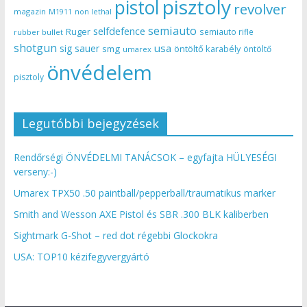
pisztoly
pistol
revolver
magazin
non lethal
M1911
semiauto
selfdefence
Ruger
semiauto rifle
rubber bullet
shotgun
usa
sig sauer
smg
öntöltő karabély
öntöltő
umarex
önvédelem
pisztoly
Legutóbbi bejegyzések
Rendőrségi ÖNVÉDELMI TANÁCSOK – egyfajta HÜLYESÉGI
verseny:-)
Umarex TPX50 .50 paintball/pepperball/traumatikus marker
Smith and Wesson AXE Pistol és SBR .300 BLK kaliberben
Sightmark G-Shot – red dot régebbi Glockokra
USA: TOP10 kézifegyvergyártó