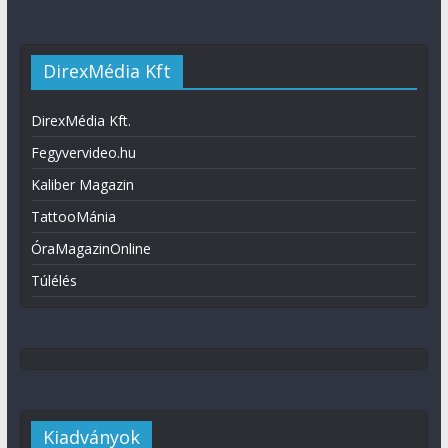
DirexMédia Kft
DirexMédia Kft.
Fegyvervideo.hu
Kaliber Magazin
TattooMánia
ÓraMagazinOnline
Túlélés
Kiadványok