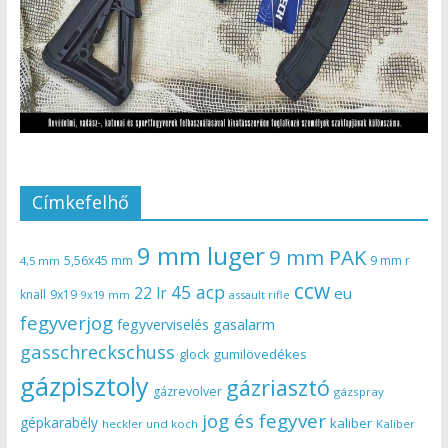
Címkefelhő
9 mm luger
9 mm PAK
5,56x45 mm
9 mm r
4,5 mm
ccw
45 acp
22 lr
eu
knall
9x19
9x19 mm
assault rifle
fegyverjog
gasalarm
fegyverviselés
gasschreckschuss
gumilövedékes
glock
gázpisztoly
gázriasztó
gázrevolver
gázspray
jog és fegyver
gépkarabély
kaliber
heckler und koch
Kaliber