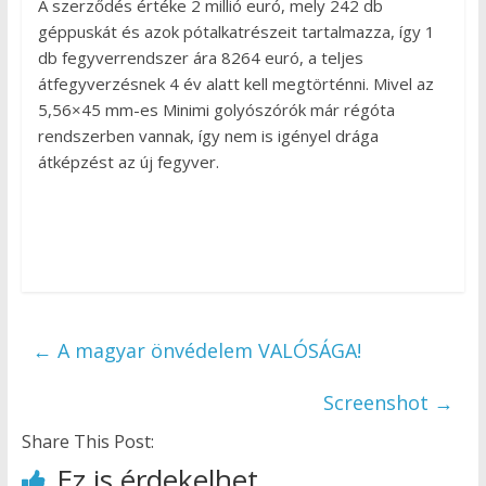
A szerződés értéke 2 millió euró, mely 242 db
géppuskát és azok pótalkatrészeit tartalmazza, így 1
db fegyverrendszer ára 8264 euró, a teljes
átfegyverzésnek 4 év alatt kell megtörténni. Mivel az
5,56×45 mm-es Minimi golyószórók már régóta
rendszerben vannak, így nem is igényel drága
átképzést az új fegyver.
←
A magyar önvédelem VALÓSÁGA!
Screenshot
→
Share This Post:
Ez is érdekelhet