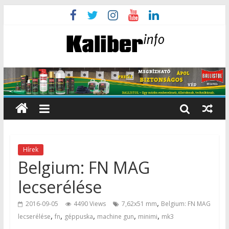
Hírek
Belgium: FN MAG
lecserélése
,
2016-09-05
4490 Views
7,62x51 mm
Belgium: FN MAG
,
,
,
,
,
lecserélése
fn
géppuska
machine gun
minimi
mk3