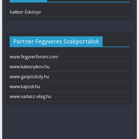
Kaliber Évkönyv
Partner Fegyveres Szakportálok
www.fegyverforum.com
www.kalasnyikov.hu
www.gazpisztoly.hu
www.kapszli.hu
www.vadasz-vilag.hu