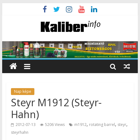
Nap képe
Steyr M1912 (Steyr-
Hahn)
,
,
,
2012-07-13
5206 Views
m1912
rotating barrel
steyr
steyrhahn