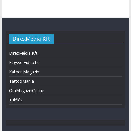
DirexMédia Kft
DirexMédia Kft.
Fegyvervideo.hu
Kaliber Magazin
TattooMánia
ÓraMagazinOnline
Túlélés