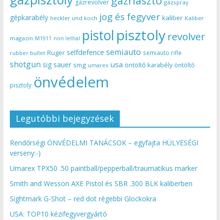
gázriasztó
gázrevolver
gázspray
jog és fegyver
gépkarabély
kaliber
heckler und koch
Kaliber
pisztoly
pistol
revolver
magazin
non lethal
M1911
semiauto
selfdefence
Ruger
semiauto rifle
rubber bullet
shotgun
usa
sig sauer
smg
öntöltő karabély
öntöltő
umarex
önvédelem
pisztoly
Legutóbbi bejegyzések
Rendőrségi ÖNVÉDELMI TANÁCSOK – egyfajta HÜLYESÉGI
verseny:-)
Umarex TPX50 .50 paintball/pepperball/traumatikus marker
Smith and Wesson AXE Pistol és SBR .300 BLK kaliberben
Sightmark G-Shot – red dot régebbi Glockokra
USA: TOP10 kézifegyvergyártó