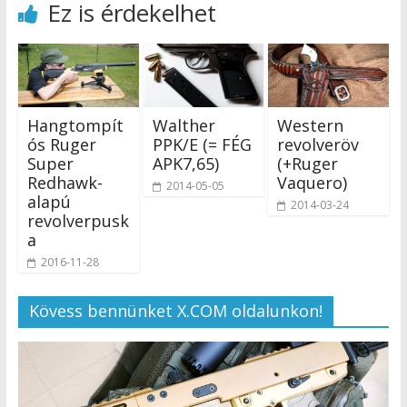
Ez is érdekelhet
Hangtompít
Walther
Western
ós Ruger
PPK/E (= FÉG
revolveröv
Super
APK7,65)
(+Ruger
Redhawk-
Vaquero)
2014-05-05
alapú
2014-03-24
revolverpusk
a
2016-11-28
Kövess bennünket X.COM oldalunkon!