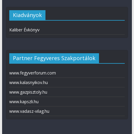
Kiadványok
Kaliber Évkönyv
Partner Fegyveres Szakportálok
www.fegyverforum.com
www.kalasnyikov.hu
www.gazpisztoly.hu
www.kapszli.hu
www.vadasz-vilag.hu