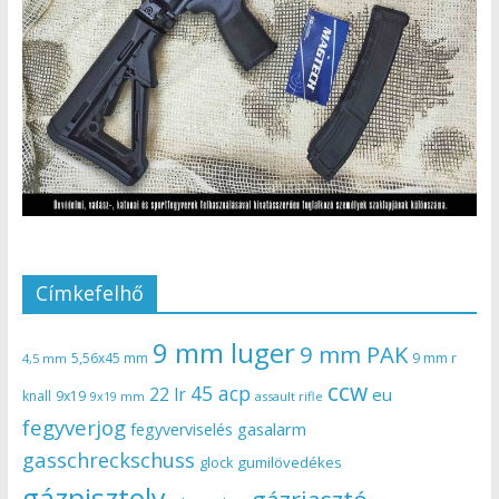
Címkefelhő
9 mm luger
9 mm PAK
5,56x45 mm
9 mm r
4,5 mm
ccw
45 acp
22 lr
eu
knall
9x19
9x19 mm
assault rifle
fegyverjog
gasalarm
fegyverviselés
gasschreckschuss
gumilövedékes
glock
gázpisztoly