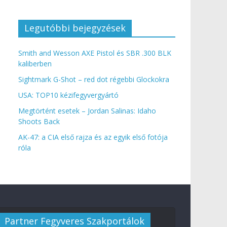
Legutóbbi bejegyzések
Smith and Wesson AXE Pistol és SBR .300 BLK
kaliberben
Sightmark G-Shot – red dot régebbi Glockokra
USA: TOP10 kézifegyvergyártó
Megtörtént esetek – Jordan Salinas: Idaho
Shoots Back
AK-47: a CIA első rajza és az egyik első fotója
róla
Partner Fegyveres Szakportálok