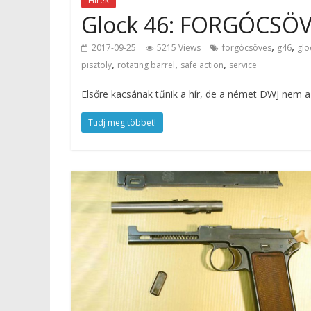
Hírek
Glock 46: FORGÓCSÖ
,
,
2017-09-25
5215 Views
forgócsöves
g46
glo
,
,
,
pisztoly
rotating barrel
safe action
service
Elsőre kacsának tűnik a hír, de a német DWJ nem a 
Tudj meg többet!