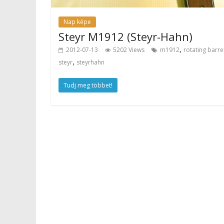
Nap képe
Steyr M1912 (Steyr-Hahn)
,
2012-07-13
5202 Views
m1912
rotating barre
,
steyr
steyrhahn
Tudj meg többet!