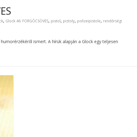
VES
,
,
,
,
,
ck
Glock 46: FORGÓCSÖVES
pistol
piztoly
polizeipistole
rendőrségi
humorérzékéről ismert. A hírük alapján a Glock egy teljesen