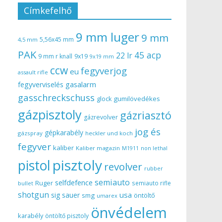
Címkefelhő
9 mm luger
9 mm
5,56x45 mm
4,5 mm
PAK
45 acp
22 lr
9 mm r knall
9x19
9x19 mm
ccw
fegyverjog
eu
assault rifle
gasalarm
fegyverviselés
gasschreckschuss
gumilövedékes
glock
gázpisztoly
gázriasztó
gázrevolver
jog és
gépkarabély
gázspray
heckler und koch
fegyver
kaliber
Kaliber magazin
non lethal
M1911
pisztoly
pistol
revolver
rubber
semiauto
selfdefence
Ruger
semiauto rifle
bullet
shotgun
usa
sig sauer
smg
öntöltő
umarex
önvédelem
karabély
öntöltő pisztoly