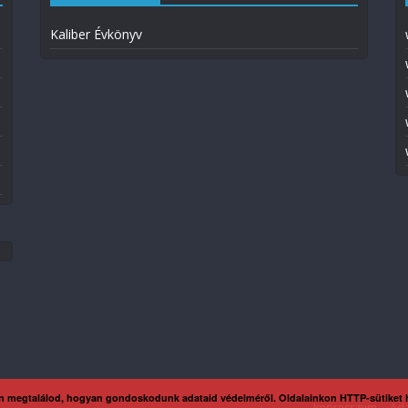
Kaliber Évkönyv
n megtalálod, hogyan gondoskodunk adataid védelméről. Oldalainkon HTTP-sütiket
Impresszum
Ada