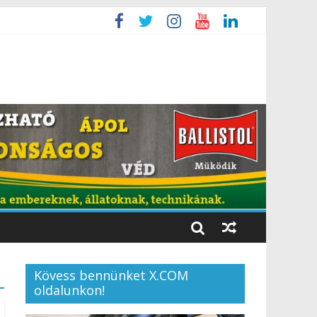
Kövess bennünket X.COM
oldalunkon!