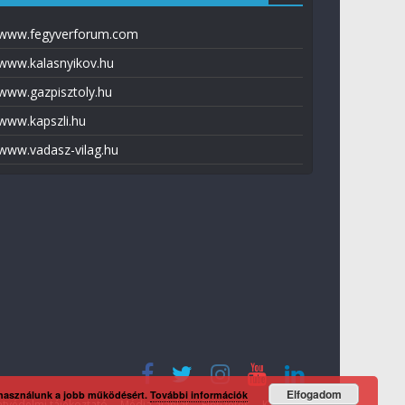
www.fegyverforum.com
www.kalasnyikov.hu
www.gazpisztoly.hu
www.kapszli.hu
www.vadasz-vilag.hu
Elfogadom
 használunk a jobb működésért.
További információk
tvédelmi tájékoztató
Média ajánlat
Előfizetés
Kapcsolat