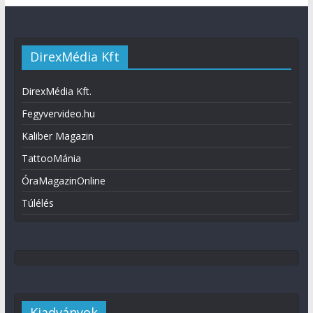
DirexMédia Kft
DirexMédia Kft.
Fegyvervideo.hu
Kaliber Magazin
TattooMánia
ÓraMagazinOnline
Túlélés
Kiadványok