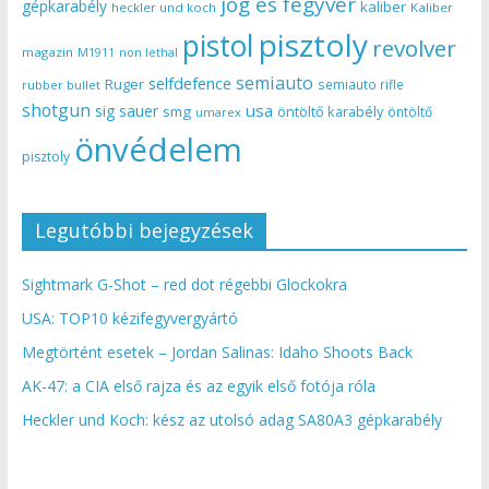
jog és fegyver
gépkarabély
kaliber
heckler und koch
Kaliber
pisztoly
pistol
revolver
magazin
non lethal
M1911
semiauto
selfdefence
Ruger
semiauto rifle
rubber bullet
shotgun
usa
sig sauer
smg
öntöltő karabély
öntöltő
umarex
önvédelem
pisztoly
Legutóbbi bejegyzések
Sightmark G-Shot – red dot régebbi Glockokra
USA: TOP10 kézifegyvergyártó
Megtörtént esetek – Jordan Salinas: Idaho Shoots Back
AK-47: a CIA első rajza és az egyik első fotója róla
Heckler und Koch: kész az utolsó adag SA80A3 gépkarabély