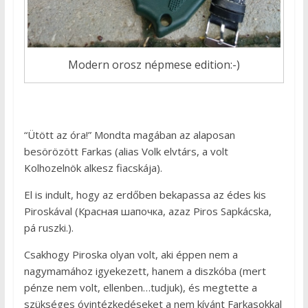
Modern orosz népmese edition:-)
“Ütött az óra!” Mondta magában az alaposan
besörözött Farkas (alias Volk elvtárs, a volt
Kolhozelnök alkesz fiacskája).
El is indult, hogy az erdőben bekapassa az édes kis
Piroskával (Красная шапочка, azaz Piros Sapkácska,
pá ruszki.).
Csakhogy Piroska olyan volt, aki éppen nem a
nagymamához igyekezett, hanem a diszkóba (mert
pénze nem volt, ellenben…tudjuk), és megtette a
szükséges óvintézkedéseket a nem kívánt Farkasokkal