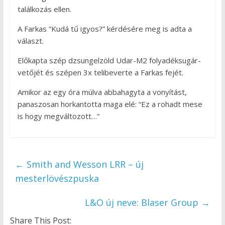
találkozás ellen.
A Farkas “Kudá tű igyos?” kérdésére meg is adta a
választ.
Előkapta szép dzsungelzöld Udar-M2 folyadéksugár-
vetőjét és szépen 3x telibeverte a Farkas fejét.
Amikor az egy óra múlva abbahagyta a vonyítást,
panaszosan horkantotta maga elé: “Ez a rohadt mese
is hogy megváltozott…”
←
Smith and Wesson LRR – új
mesterlövészpuska
L&O új neve: Blaser Group
→
Share This Post: