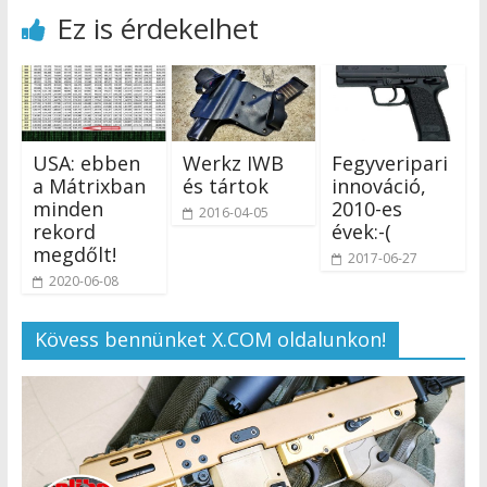
Ez is érdekelhet
USA: ebben
Werkz IWB
Fegyveripari
a Mátrixban
és tártok
innováció,
minden
2010-es
2016-04-05
rekord
évek:-(
megdőlt!
2017-06-27
2020-06-08
Kövess bennünket X.COM oldalunkon!