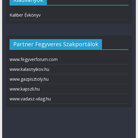
Kaliber Évkönyv
Partner Fegyveres Szakportálok
www.fegyverforum.com
www.kalasnyikov.hu
www.gazpisztoly.hu
www.kapszli.hu
www.vadasz-vilag.hu