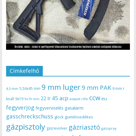
Címkefelhő
9 mm luger
9 mm PAK
5,56x45 mm
9 mm r
4,5 mm
ccw
45 acp
22 lr
eu
knall
9x19
9x19 mm
assault rifle
fegyverjog
gasalarm
fegyverviselés
gasschreckschuss
gumilövedékes
glock
gázpisztoly
gázriasztó
gázrevolver
gázspray