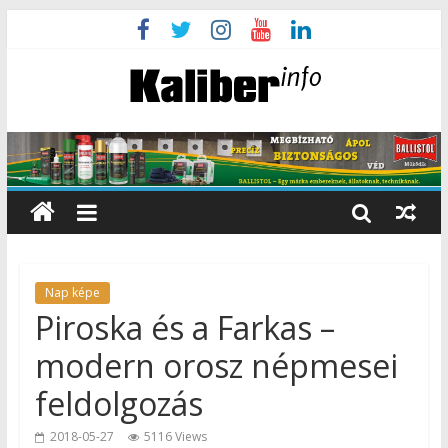
Nap képe
Piroska és a Farkas –
modern orosz népmesei
feldolgozás
2018-05-27
5116 Views