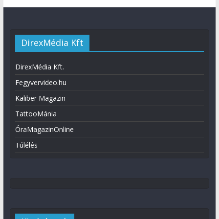
DirexMédia Kft
DirexMédia Kft.
Fegyvervideo.hu
Kaliber Magazin
TattooMánia
ÓraMagazinOnline
Túlélés