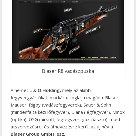
Blaser R8 vadászpuska
A német
L & O Holding,
mely az alábbi
fegyvergyártókat, márkákat foglalja magába: Blaser,
Mauser, Rigby (vadászfegyverek), Sauer & Sohn
(mindenfajta kézi lőfegyver), Diana (légfegyver), Minox
(optika), GSG (airsoft, légfegyver, gáz-riasztó). most
átszervezésre, és átnevezésre kerül, az új név a
Blaser Group GmbH
lesz.