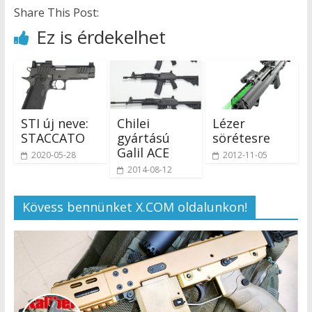
Share This Post:
Ez is érdekelhet
STI új neve:
Chilei
Lézer
STACCATO
gyártású
sörétesre
Galil ACE
2020-05-28
2012-11-05
2014-08-12
Kövess bennünket X.COM oldalunkon!