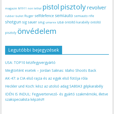
pisztoly
pistol
revolver
magazin
non lethal
M1911
semiauto
selfdefence
Ruger
semiauto rifle
rubber bullet
shotgun
usa
sig sauer
smg
öntöltő karabély
öntöltő
umarex
önvédelem
pisztoly
Legutóbbi bejegyzések
USA: TOP10 kézifegyvergyártó
Megtörtént esetek – Jordan Salinas: Idaho Shoots Back
AK-47: a CIA első rajza és az egyik első fotója róla
Heckler und Koch: kész az utolsó adag SA80A3 gépkarabély
IDÉN IS INDUL: Fegyvertervező- és gyártó szakmérnöki, illetve
szakspecialista képzés!!!