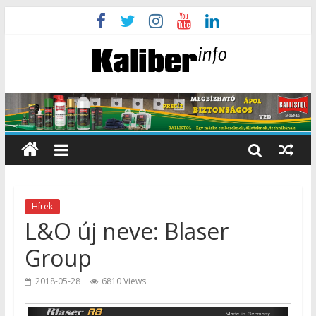
Hírek
L&O új neve: Blaser
Group
2018-05-28
6810 Views