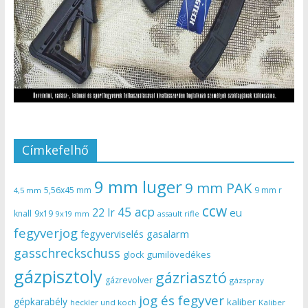
Címkefelhő
9 mm luger
9 mm PAK
5,56x45 mm
9 mm r
4,5 mm
ccw
45 acp
22 lr
eu
knall
9x19
9x19 mm
assault rifle
fegyverjog
gasalarm
fegyverviselés
gasschreckschuss
gumilövedékes
glock
gázpisztoly
gázriasztó
gázrevolver
gázspray
jog és fegyver
gépkarabély
kaliber
heckler und koch
Kaliber