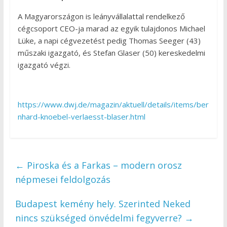
A Magyarországon is leányvállalattal rendelkező
cégcsoport CEO-ja marad az egyik tulajdonos Michael
Lüke, a napi cégvezetést pedig Thomas Seeger (43)
műszaki igazgató, és Stefan Glaser (50) kereskedelmi
igazgató végzi.
https://www.dwj.de/magazin/aktuell/details/items/ber
nhard-knoebel-verlaesst-blaser.html
←
Piroska és a Farkas – modern orosz
népmesei feldolgozás
Budapest kemény hely. Szerinted Neked
nincs szükséged önvédelmi fegyverre?
→