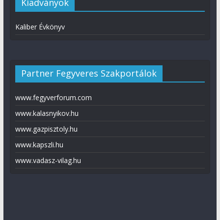
Kiadványok
Kaliber Évkönyv
Partner Fegyveres Szakportálok
www.fegyverforum.com
www.kalasnyikov.hu
www.gazpisztoly.hu
www.kapszli.hu
www.vadasz-vilag.hu