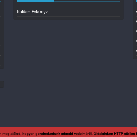
Kaliber Évkönyv
n megtalálod, hogyan gondoskodunk adataid védelméről. Oldalainkon HTTP-sütiket
Impresszum
Ada