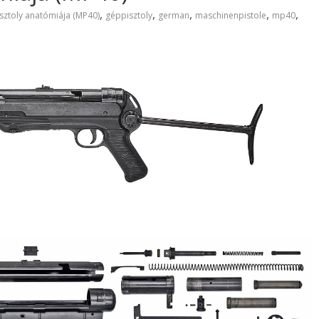
,
,
,
,
,
sztoly anatómiája (MP40)
géppisztoly
german
maschinenpistole
mp40