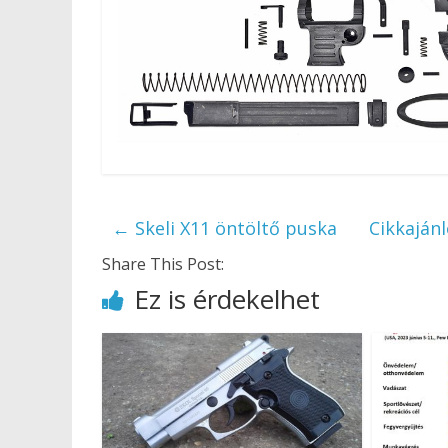
←
Skeli X11 öntöltő puska
Cikkaján
Share This Post:
Ez is érdekelhet