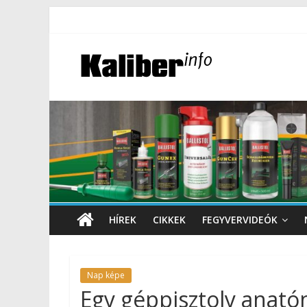
HÍREK
CIKKEK
FEGYVERVIDEÓK
Nap képe
Egy géppisztoly anató