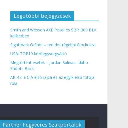
Legutóbbi bejegyzések
Smith and Wesson AXE Pistol és SBR .300 BLK
kaliberben
Sightmark G-Shot – red dot régebbi Glockokra
USA: TOP10 kézifegyvergyártó
Megtörtént esetek – Jordan Salinas: Idaho
Shoots Back
AK-47: a CIA első rajza és az egyik első fotója
róla
Partner Fegyveres Szakportálok