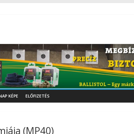
NAP KÉPE
ELŐFIZETÉS
miája (MP40)