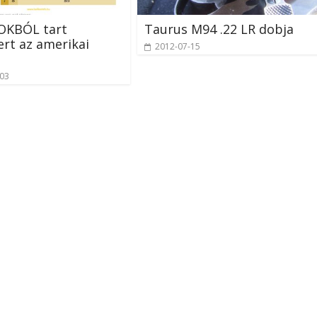
 OKBÓL tart
Taurus M94 .22 LR dobja
ert az amerikai
2012-07-15
-03