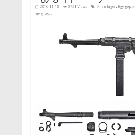
,
2016-11-18
8721 Views
9 mm luger
Egy géppi
,
smg
ww2