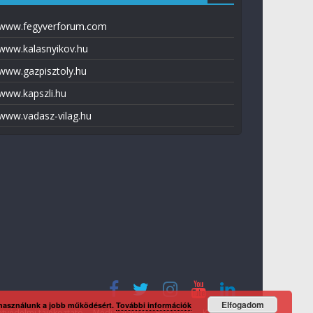
www.fegyverforum.com
www.kalasnyikov.hu
www.gazpisztoly.hu
www.kapszli.hu
www.vadasz-vilag.hu
Elfogadom
 használunk a jobb működésért.
További információk
tvédelmi tájékoztató
Média ajánlat
Előfizetés
Kapcsolat