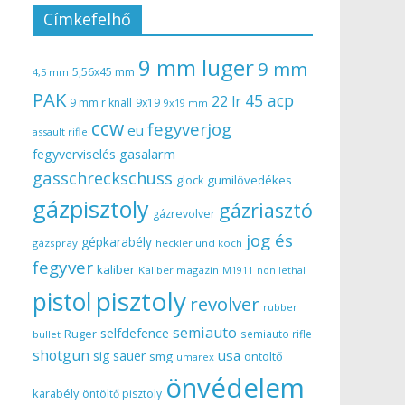
Címkefelhő
9 mm luger
9 mm
5,56x45 mm
4,5 mm
PAK
45 acp
22 lr
9 mm r knall
9x19
9x19 mm
ccw
fegyverjog
eu
assault rifle
gasalarm
fegyverviselés
gasschreckschuss
gumilövedékes
glock
gázpisztoly
gázriasztó
gázrevolver
jog és
gépkarabély
gázspray
heckler und koch
fegyver
kaliber
Kaliber magazin
non lethal
M1911
pisztoly
pistol
revolver
rubber
semiauto
selfdefence
Ruger
semiauto rifle
bullet
shotgun
usa
sig sauer
smg
öntöltő
umarex
önvédelem
karabély
öntöltő pisztoly