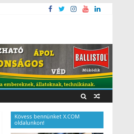
Kövess bennünket X.COM
oldalunkon!