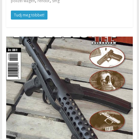
,
,
polizei wagen
rendőr
smg
Tudj meg többet!