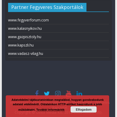
Partner Fegyveres Szakportálok
www.fegyverforum.com
www.kalasnyikov.hu
www.gazpisztoly.hu
www.kapszli.hu
www.vadasz-vilag.hu
Adatvédelmi tájékoztatónkban megtalálod, hogyan gondoskodunk
Impresszum
Adatvédelmi tájékoztató
Média ajánlat
Előfizetés
adataid védelméről. Oldalainkon HTTP-sütiket használunk a jobb
Kapcsolat
Elfogadom
működésért.
További információk
Copyright © Direx Média Kft. 2012-2026
KaliberInfo
.