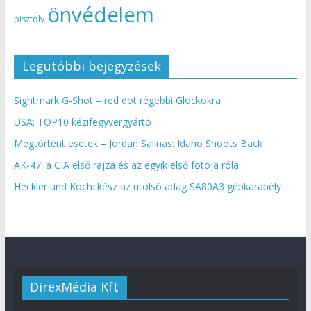
önvédelem
pisztoly
Legutóbbi bejegyzések
Sightmark G-Shot – red dot régebbi Glockokra
USA: TOP10 kézifegyvergyártó
Megtörtént esetek – Jordan Salinas: Idaho Shoots Back
AK-47: a CIA első rajza és az egyik első fotója róla
Heckler und Koch: kész az utolsó adag SA80A3 gépkarabély
DirexMédia Kft