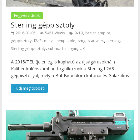
Fegyvervideók
Sterling géppisztoly
,
,
2016-01-05
5451 Views
9x19
british empire
,
,
,
,
,
,
géppisztoly
l2a3
maschinenpistole
smg
star wars
sterling
,
,
Sterling géppisztoly
submachine gun
UK
A 2015/TÉL (jelenleg is kapható az újságárusoknál!)
Kaliber-különszámban foglalkozunk a Sterling L2A3
géppisztollyal, mely a Brit Birodalom katonái és Galaktikus
Tudj meg többet!