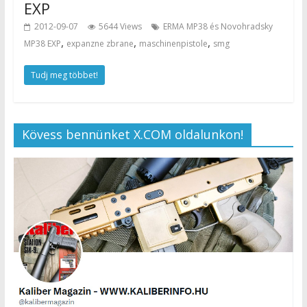
EXP
2012-09-07
5644 Views
ERMA MP38 és Novohradsky
,
,
,
MP38 EXP
expanzne zbrane
maschinenpistole
smg
Tudj meg többet!
Kövess bennünket X.COM oldalunkon!