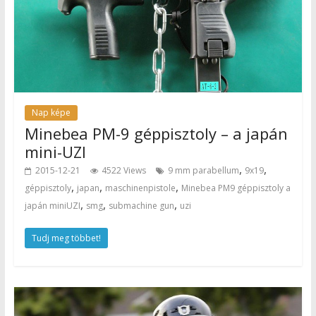
Nap képe
Minebea PM-9 géppisztoly – a japán
mini-UZI
,
,
2015-12-21
4522 Views
9 mm parabellum
9x19
,
,
,
géppisztoly
japan
maschinenpistole
Minebea PM9 géppisztoly a
,
,
,
japán miniUZI
smg
submachine gun
uzi
Tudj meg többet!