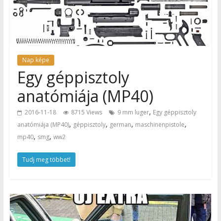
Nap képe
Egy géppisztoly
anatómiája (MP40)
,
2016-11-18
8715 Views
9 mm luger
Egy géppisztoly
,
,
,
,
anatómiája (MP40)
géppisztoly
german
maschinenpistole
,
,
mp40
smg
ww2
Tudj meg többet!