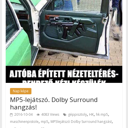
Nap képe
MP5-lejátszó. Dolby Surround
hangzás!
,
,
,
2016-10-04
4083 Views
géppisztoly
HK
hk mp5
,
,
,
maschinenpistole
mp5
MP5lejátszó Dolby Surround hangzás!