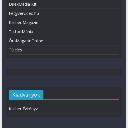
DirexMédia Kft.
Fegyvervideo.hu
Kaliber Magazin
TattooMánia
ÓraMagazinOnline
Túlélés
Kiadványok
Kaliber Évkönyv