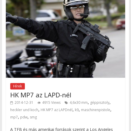
Hírek
HK MP7 az LAPD-nél
,
,
2014-12-31
4915 Views
4,6x30 mm
géppisztoly
,
,
,
,
heckler und koch
HK MP7 az LAPDnél
k9
maschinenpistole
,
,
mp7
pdw
smg
A TFB és más amerikai források szerint a Los Angeles