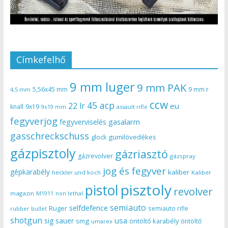
Címkefelhő
9 mm luger
9 mm PAK
5,56x45 mm
9 mm r
4,5 mm
ccw
45 acp
22 lr
eu
knall
9x19
9x19 mm
assault rifle
fegyverjog
gasalarm
fegyverviselés
gasschreckschuss
gumilövedékes
glock
gázpisztoly
gázriasztó
gázrevolver
gázspray
jog és fegyver
gépkarabély
kaliber
heckler und koch
Kaliber
pisztoly
pistol
revolver
magazin
non lethal
M1911
semiauto
selfdefence
Ruger
semiauto rifle
rubber bullet
shotgun
usa
sig sauer
smg
öntöltő karabély
öntöltő
umarex