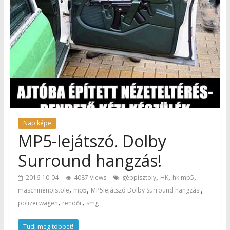
Nap képe
MP5-lejátszó. Dolby
Surround hangzás!
,
,
,
2016-10-04
4087 Views
géppisztoly
HK
hk mp5
,
,
,
maschinenpistole
mp5
MP5lejátszó Dolby Surround hangzás!
,
,
polizei wagen
rendőr
smg
Tudj meg többet!