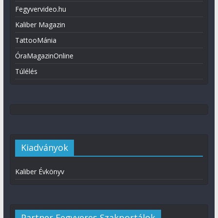
Fegyvervideo.hu
Kaliber Magazin
TattooMánia
ÓraMagazinOnline
Túlélés
Kiadványok
Kaliber Évkönyv
Partner Fegyveres Szakportálok