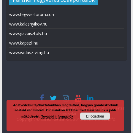
www.fegyverforum.com
www.kalasnyikov.hu
www.gazpisztoly.hu
www.kapszli.hu
www.vadasz-vilag.hu
Adatvédelmi tájékoztatónkban megtalálod, hogyan gondoskodunk
Impresszum
Adatvédelmi tájékoztató
Média ajánlat
Előfizetés
adataid védelméről. Oldalainkon HTTP-sütiket használunk a jobb
Kapcsolat
Elfogadom
működésért.
További információk
Copyright © Direx Média Kft. 2012-2026
KaliberInfo
.