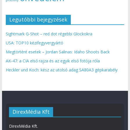
Legutóbbi bejegyzések
Sightmark G-Shot – red dot régebbi Glockokra
USA: TOP10 kézifegyvergyártó
Megtörtént esetek – Jordan Salinas: Idaho Shoots Back
AK-47: a CIA első rajza és az egyik első fotója róla
Heckler und Koch: kész az utolsó adag SA80A3 gépkarabély
DirexMédia Kft
DirexMédia Kft.