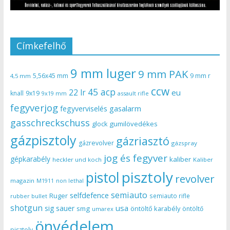
Címkefelhő
9 mm luger
9 mm PAK
5,56x45 mm
9 mm r
4,5 mm
ccw
45 acp
22 lr
eu
knall
9x19
9x19 mm
assault rifle
fegyverjog
gasalarm
fegyverviselés
gasschreckschuss
gumilövedékes
glock
gázpisztoly
gázriasztó
gázrevolver
gázspray
jog és fegyver
gépkarabély
kaliber
heckler und koch
Kaliber
pisztoly
pistol
revolver
magazin
non lethal
M1911
semiauto
selfdefence
Ruger
semiauto rifle
rubber bullet
shotgun
usa
sig sauer
smg
öntöltő karabély
öntöltő
umarex
önvédelem
pisztoly