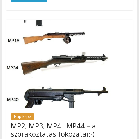
Nap képe
MP2, MP3, MP4…MP44 – a
szórakoztatás fokozatai:-)