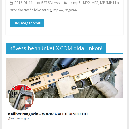
,
2016-01-11
5876 Views
hk mp5
MP2, MP3, MP4MP44 a
,
,
szórakoztatás fokozatai:)
mp44
stgw44
Tudj meg többet!
Kövess bennünket X.COM oldalunkon!