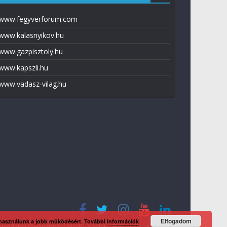
www.fegyverforum.com
www.kalasnyikov.hu
www.gazpisztoly.hu
www.kapszli.hu
www.vadasz-vilag.hu
Elfogadom
 használunk a jobb működésért.
További információk
tvédelmi tájékoztató
Média ajánlat
Előfizetés
Kapcsolat