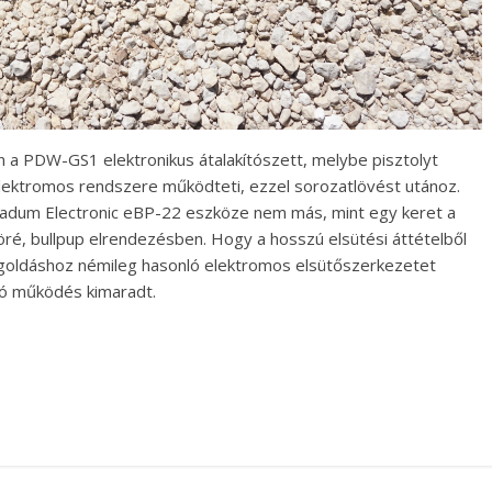
 a PDW-GS1 elektronikus átalakítószett, melybe pisztolyt
lektromos rendszere működteti, ezzel sorozatlövést utánoz.
 Vadum Electronic eBP-22 eszköze nem más, mint egy keret a
ré, bullpup elrendezésben. Hogy a hosszú elsütési áttételből
goldáshoz némileg hasonló elektromos elsütőszerkezetet
ló működés kimaradt.