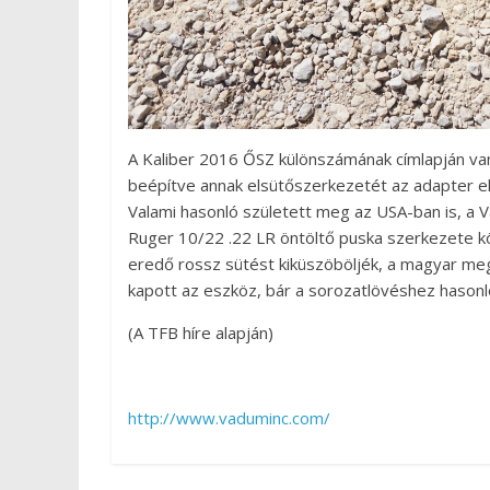
A Kaliber 2016 ŐSZ különszámának címlapján van
beépítve annak elsütőszerkezetét az adapter e
Valami hasonló született meg az USA-ban is, a
Ruger 10/22 .22 LR öntöltő puska szerkezete kö
eredő rossz sütést kiküszöböljék, a magyar me
kapott az eszköz, bár a sorozatlövéshez hason
(A TFB híre alapján)
http://www.vaduminc.com/