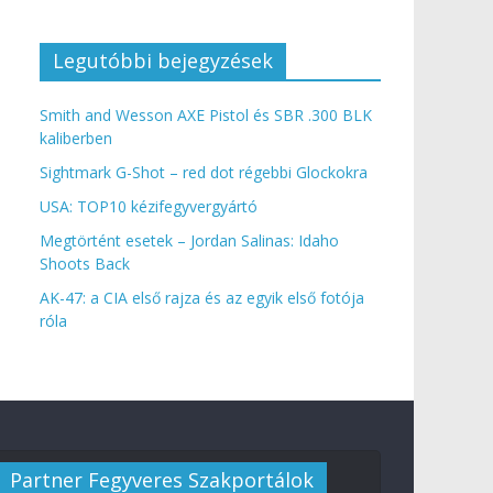
Legutóbbi bejegyzések
Smith and Wesson AXE Pistol és SBR .300 BLK
kaliberben
Sightmark G-Shot – red dot régebbi Glockokra
USA: TOP10 kézifegyvergyártó
Megtörtént esetek – Jordan Salinas: Idaho
Shoots Back
AK-47: a CIA első rajza és az egyik első fotója
róla
Partner Fegyveres Szakportálok