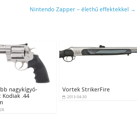
Nintendo Zapper – élethű effektekkel
→
abb nagykígyó-
Vortek StrikerFire
 Kodiak .44
2013-04-30
m
-28