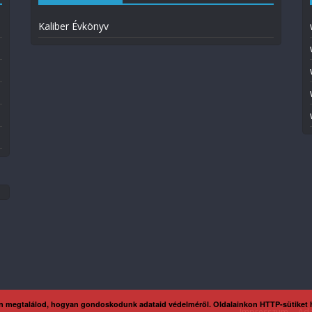
Kaliber Évkönyv
n megtalálod, hogyan gondoskodunk adataid védelméről. Oldalainkon HTTP-sütiket
Impresszum
Ada