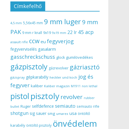
Címkefelhő
9 mm luger
9 mm
5,56x45 mm
4,5 mm
PAK
45 acp
22 lr
9 mm r knall
9x19
9x19 mm
ccw
fegyverjog
eu
assault rifle
gasalarm
fegyverviselés
gasschreckschuss
gumilövedékes
glock
gázpisztoly
gázriasztó
gázrevolver
jog és
gépkarabély
gázspray
heckler und koch
fegyver
kaliber
Kaliber magazin
non lethal
M1911
pisztoly
pistol
revolver
rubber
semiauto
selfdefence
Ruger
semiauto rifle
bullet
shotgun
usa
sig sauer
smg
öntöltő
umarex
önvédelem
karabély
öntöltő pisztoly