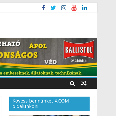
Kövess bennünket X.COM
oldalunkon!