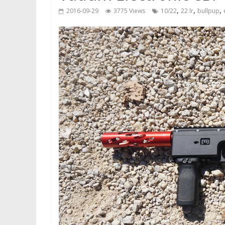
,
,
,
2016-09-29
3775 Views
10/22
22 lr
bullpup