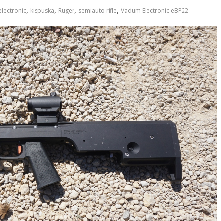
,
,
,
,
electronic
kispuska
Ruger
semiauto rifle
Vadum Electronic eBP22