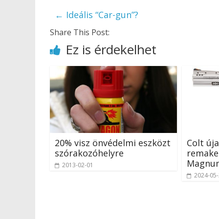
←
Ideális “Car-gun”?
Share This Post:
Ez is érdekelhet
20% visz önvédelmi eszközt
Colt új
szórakozóhelyre
remake:
Magnu
2013-02-01
2024-05