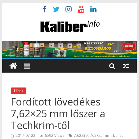
Hírek
Fordított lövedékes
7,62×25 mm lőszer a
Techkrim-től
,
,
2017-07-22
6592 Views
7,62x39
762x25 mm
bullet