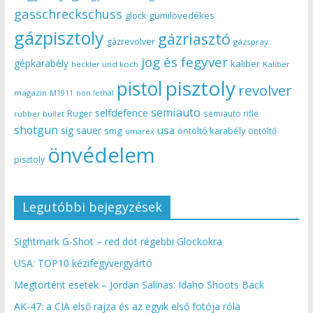
gasschreckschuss
gumilövedékes
glock
gázpisztoly
gázriasztó
gázrevolver
gázspray
jog és fegyver
gépkarabély
kaliber
heckler und koch
Kaliber
pisztoly
pistol
revolver
magazin
non lethal
M1911
semiauto
selfdefence
Ruger
semiauto rifle
rubber bullet
shotgun
usa
sig sauer
smg
öntöltő karabély
öntöltő
umarex
önvédelem
pisztoly
Legutóbbi bejegyzések
Sightmark G-Shot – red dot régebbi Glockokra
USA: TOP10 kézifegyvergyártó
Megtörtént esetek – Jordan Salinas: Idaho Shoots Back
AK-47: a CIA első rajza és az egyik első fotója róla