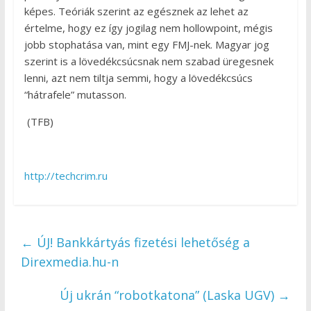
képes. Teóriák szerint az egésznek az lehet az
értelme, hogy ez így jogilag nem hollowpoint, mégis
jobb stophatása van, mint egy FMJ-nek. Magyar jog
szerint is a lövedékcsúcsnak nem szabad üregesnek
lenni, azt nem tiltja semmi, hogy a lövedékcsúcs
“hátrafele” mutasson.
(TFB)
http://techcrim.ru
←
ÚJ! Bankkártyás fizetési lehetőség a
Direxmedia.hu-n
Új ukrán “robotkatona” (Laska UGV)
→