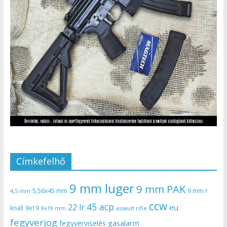
Címkefelhő
9 mm luger
9 mm PAK
5,56x45 mm
9 mm r
4,5 mm
ccw
45 acp
22 lr
eu
knall
9x19
9x19 mm
assault rifle
fegyverjog
gasalarm
fegyverviselés