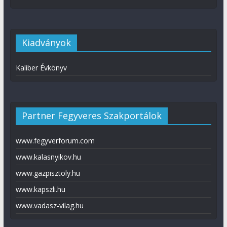
Kiadványok
Kaliber Évkönyv
Partner Fegyveres Szakportálok
www.fegyverforum.com
www.kalasnyikov.hu
www.gazpisztoly.hu
www.kapszli.hu
www.vadasz-vilag.hu