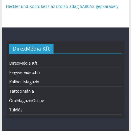
Heckler und Koch: kész az utolsó adag SA80A3 gépkarabély
DirexMédia Kft
DirexMédia Kft.
Fegyvervideo.hu
Kaliber Magazin
TattooMánia
ÓraMagazinOnline
Túlélés