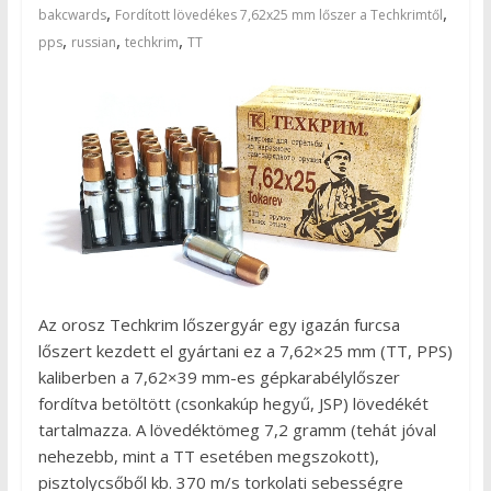
,
,
bakcwards
Fordított lövedékes 7,62x25 mm lőszer a Techkrimtől
,
,
,
pps
russian
techkrim
TT
Az orosz Techkrim lőszergyár egy igazán furcsa
lőszert kezdett el gyártani ez a 7,62×25 mm (TT, PPS)
kaliberben a 7,62×39 mm-es gépkarabélylőszer
fordítva betöltött (csonkakúp hegyű, JSP) lövedékét
tartalmazza. A lövedéktömeg 7,2 gramm (tehát jóval
nehezebb, mint a TT esetében megszokott),
pisztolycsőből kb. 370 m/s torkolati sebességre