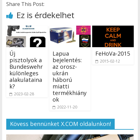
Share This Post:
Ez is érdekelhet
Új
Lapua
FeHoVa-2015
pisztolyok a
bejelentés:
2015-02-12
Bundeswehr
az orosz-
különleges
ukrán
alakulataina
háború
k?
miatti
termékhiány
2023-02-28
ok
2022-11-20
Kövess bennünket X.COM oldalunkon!