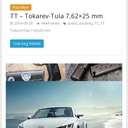
Nap képe
TT – Tokarev-Tula 7,62×25 mm
,
,
,
2016-09-26
4444 Views
pistol
pisztoly
TT
TT
TokarevTula 7,62x25 mm
Tudj meg többet!