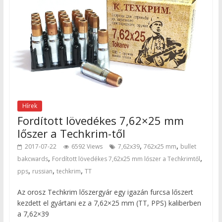
Hírek
Fordított lövedékes 7,62×25 mm
lőszer a Techkrim-től
,
,
2017-07-22
6592 Views
7,62x39
762x25 mm
bullet
,
,
bakcwards
Fordított lövedékes 7,62x25 mm lőszer a Techkrimtől
,
,
,
pps
russian
techkrim
TT
Az orosz Techkrim lőszergyár egy igazán furcsa lőszert
kezdett el gyártani ez a 7,62×25 mm (TT, PPS) kaliberben
a 7,62×39