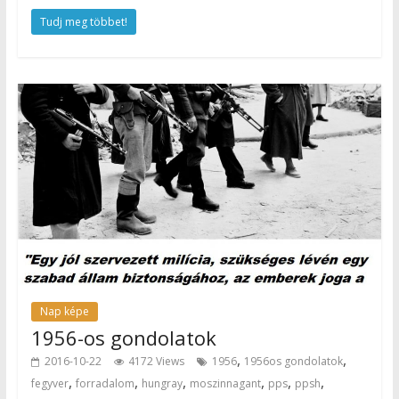
Tudj meg többet!
Nap képe
1956-os gondolatok
,
,
2016-10-22
4172 Views
1956
1956os gondolatok
,
,
,
,
,
,
fegyver
forradalom
hungray
moszinnagant
pps
ppsh