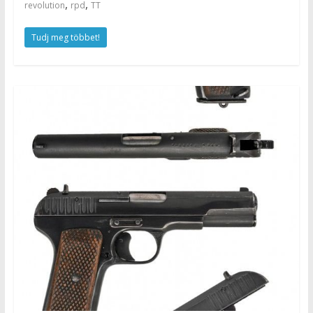
,
,
revolution
rpd
TT
Tudj meg többet!