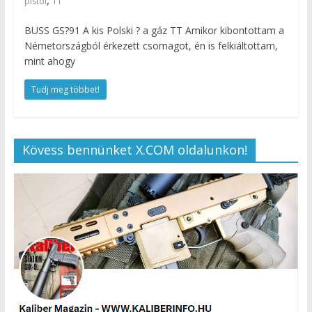
pistol
TT
BUSS GS?91 A kis Polski ? a gáz TT Amikor kibontottam a
Németországból érkezett csomagot, én is felkiáltottam,
mint ahogy
Tudj meg többet!
Kövess bennünket X.COM oldalunkon!