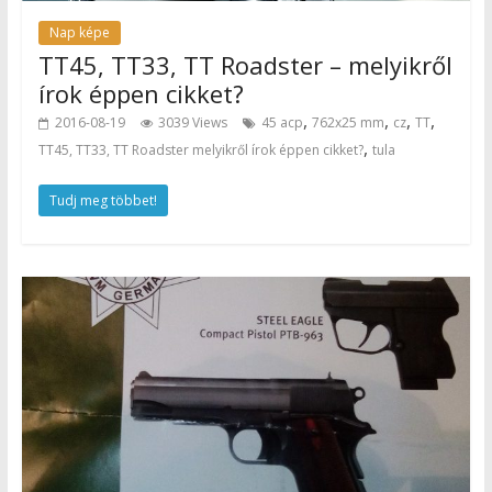
Nap képe
TT45, TT33, TT Roadster – melyikről
írok éppen cikket?
,
,
,
,
2016-08-19
3039 Views
45 acp
762x25 mm
cz
TT
,
TT45, TT33, TT Roadster melyikről írok éppen cikket?
tula
Tudj meg többet!