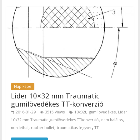
Nap képe
Lider 10×32 mm Traumatic
gumilövedékes TT-konverzió
,
,
2016-01-29
3515 Views
10x32t
gumilövedékes
Lider
,
,
10x32 mm Traumatic gumilövedékes TTkonverzió
nem halálos
,
,
,
non lethal
rubber bullet
traumatikus fegyver
TT