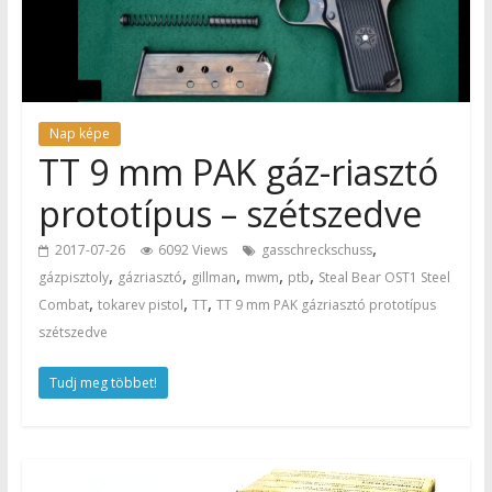
Nap képe
TT 9 mm PAK gáz-riasztó
prototípus – szétszedve
,
2017-07-26
6092 Views
gasschreckschuss
,
,
,
,
,
gázpisztoly
gázriasztó
gillman
mwm
ptb
Steal Bear OST1 Steel
,
,
,
Combat
tokarev pistol
TT
TT 9 mm PAK gázriasztó prototípus
szétszedve
Tudj meg többet!