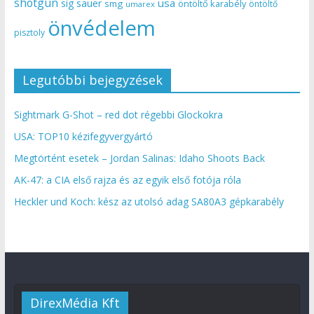
shotgun
usa
sig sauer
smg
öntöltő karabély
öntöltő
umarex
önvédelem
pisztoly
Legutóbbi bejegyzések
Sightmark G-Shot – red dot régebbi Glockokra
USA: TOP10 kézifegyvergyártó
Megtörtént esetek – Jordan Salinas: Idaho Shoots Back
AK-47: a CIA első rajza és az egyik első fotója róla
Heckler und Koch: kész az utolsó adag SA80A3 gépkarabély
DirexMédia Kft