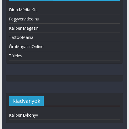
DirexMédia Kft.
Fegyvervideo.hu
Kaliber Magazin
TattooMánia
ÓraMagazinOnline
Túlélés
Kiadványok
Kaliber Évkönyv