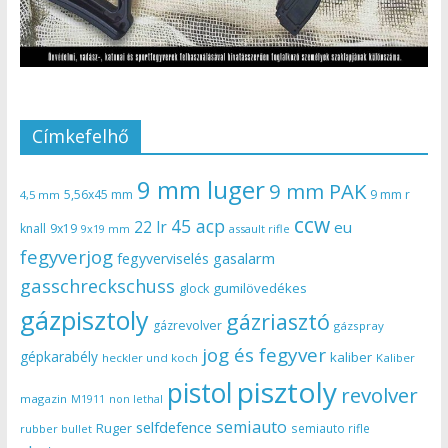
Címkefelhő
9 mm luger
9 mm PAK
5,56x45 mm
9 mm r
4,5 mm
ccw
45 acp
22 lr
eu
knall
9x19
9x19 mm
assault rifle
fegyverjog
gasalarm
fegyverviselés
gasschreckschuss
gumilövedékes
glock
gázpisztoly
gázriasztó
gázrevolver
gázspray
jog és fegyver
gépkarabély
kaliber
heckler und koch
Kaliber
pisztoly
pistol
revolver
magazin
non lethal
M1911
semiauto
selfdefence
Ruger
semiauto rifle
rubber bullet