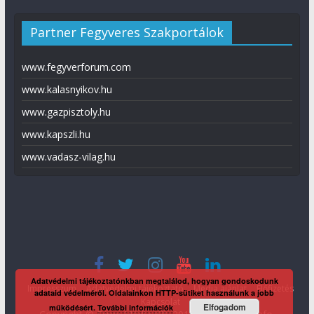
Partner Fegyveres Szakportálok
www.fegyverforum.com
www.kalasnyikov.hu
www.gazpisztoly.hu
www.kapszli.hu
www.vadasz-vilag.hu
Adatvédelmi tájékoztatónkban megtalálod, hogyan gondoskodunk
Impresszum
Adatvédelmi tájékoztató
Média ajánlat
Előfizetés
adataid védelméről. Oldalainkon HTTP-sütiket használunk a jobb
Kapcsolat
Elfogadom
működésért.
További információk