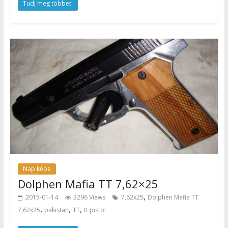
Tudj meg többet!
Nap képe
Dolphen Mafia TT 7,62×25
,
2015-01-14
3296 Views
7,62x25
Dolphen Mafia TT
,
,
,
7,62x25
pakistan
TT
tt pistol