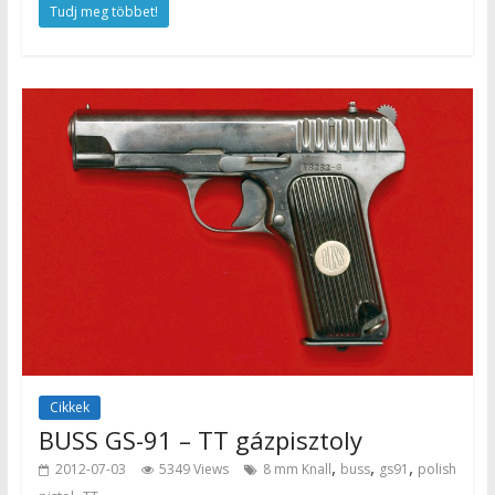
Tudj meg többet!
Cikkek
BUSS GS-91 – TT gázpisztoly
,
,
,
2012-07-03
5349 Views
8 mm Knall
buss
gs91
polish
,