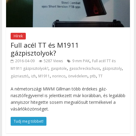
Hírek
Full acél TT és M1911
gázpisztolyok?
,
2016-04-09
5287 Views
9 mm PAK
Full acél TT és
,
,
,
,
M1911 gázpisztolyok?
gaspitole
gasschreckschuss
gázpisztoly
,
,
,
,
,
,
gázriasztó
izh
M1911
norinco
önvédelem
ptb
TT
A németországi MWM Gillman több érdekes gáz-
riasztófegyverrel is jelentkezett már korábban, és legalább
annyiszor hitegette sosem megvalósult termékeivel a
vásárlóközönséget.
Tudj meg többet!