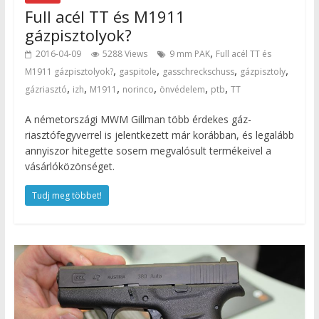
Full acél TT és M1911
gázpisztolyok?
,
2016-04-09
5288 Views
9 mm PAK
Full acél TT és
,
,
,
,
M1911 gázpisztolyok?
gaspitole
gasschreckschuss
gázpisztoly
,
,
,
,
,
,
gázriasztó
izh
M1911
norinco
önvédelem
ptb
TT
A németországi MWM Gillman több érdekes gáz-
riasztófegyverrel is jelentkezett már korábban, és legalább
annyiszor hitegette sosem megvalósult termékeivel a
vásárlóközönséget.
Tudj meg többet!