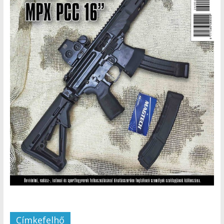
Címkefelhő