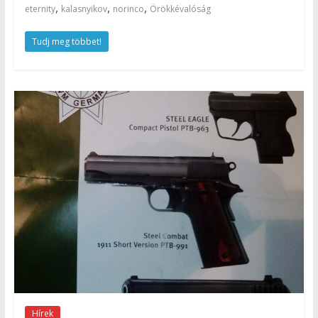
,
,
,
eternity
kalasnyikov
norinco
Örökkévalóság
Tudj meg többet!
Hírek