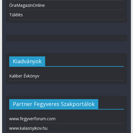
ÓraMagazinOnline
Túlélés
Kiadványok
Kaliber Évkönyv
Partner Fegyveres Szakportálok
www.fegyverforum.com
www.kalasnyikov.hu