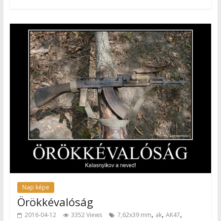
Nap képe
Örökkévalóság
,
,
,
2016-04-12
3352 Views
7,62x39 mm
ak
AK47