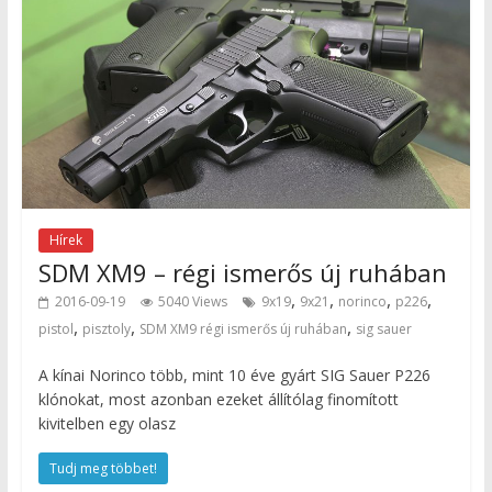
Hírek
SDM XM9 – régi ismerős új ruhában
,
,
,
,
2016-09-19
5040 Views
9x19
9x21
norinco
p226
,
,
,
pistol
pisztoly
SDM XM9 régi ismerős új ruhában
sig sauer
A kínai Norinco több, mint 10 éve gyárt SIG Sauer P226
klónokat, most azonban ezeket állítólag finomított
kivitelben egy olasz
Tudj meg többet!