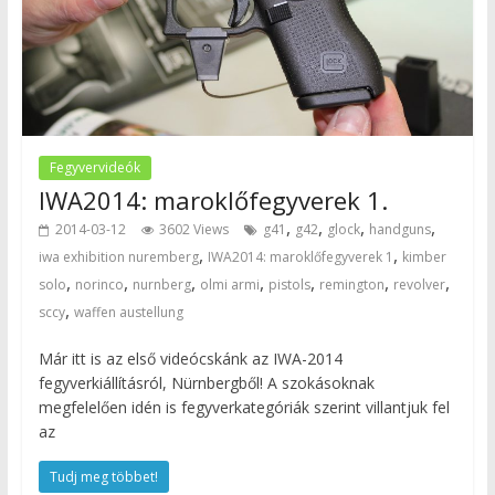
Fegyvervideók
IWA2014: maroklőfegyverek 1.
,
,
,
,
2014-03-12
3602 Views
g41
g42
glock
handguns
,
,
iwa exhibition nuremberg
IWA2014: maroklőfegyverek 1
kimber
,
,
,
,
,
,
,
solo
norinco
nurnberg
olmi armi
pistols
remington
revolver
,
sccy
waffen austellung
Már itt is az első videócskánk az IWA-2014
fegyverkiállításról, Nürnbergből! A szokásoknak
megfelelően idén is fegyverkategóriák szerint villantjuk fel
az
Tudj meg többet!