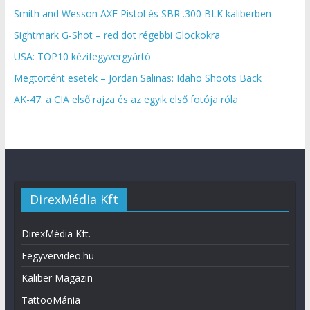
Smith and Wesson AXE Pistol és SBR .300 BLK kaliberben
Sightmark G-Shot – red dot régebbi Glockokra
USA: TOP10 kézifegyvergyártó
Megtörtént esetek – Jordan Salinas: Idaho Shoots Back
AK-47: a CIA első rajza és az egyik első fotója róla
DirexMédia Kft
DirexMédia Kft.
Fegyvervideo.hu
Kaliber Magazin
TattooMánia