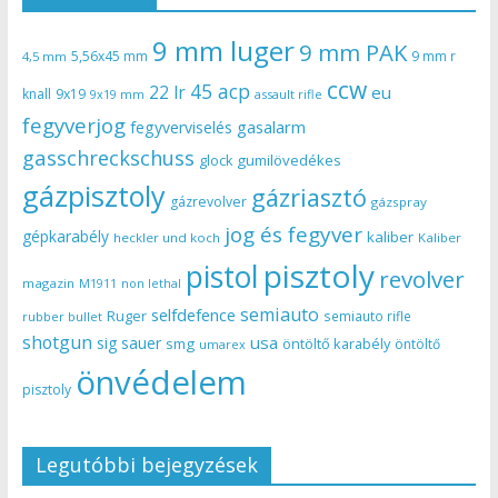
9 mm luger
9 mm PAK
5,56x45 mm
9 mm r
4,5 mm
ccw
45 acp
22 lr
eu
knall
9x19
9x19 mm
assault rifle
fegyverjog
gasalarm
fegyverviselés
gasschreckschuss
gumilövedékes
glock
gázpisztoly
gázriasztó
gázrevolver
gázspray
jog és fegyver
gépkarabély
kaliber
heckler und koch
Kaliber
pisztoly
pistol
revolver
magazin
non lethal
M1911
semiauto
selfdefence
Ruger
semiauto rifle
rubber bullet
shotgun
usa
sig sauer
smg
öntöltő karabély
öntöltő
umarex
önvédelem
pisztoly
Legutóbbi bejegyzések