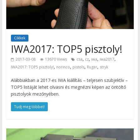
Cikkek
IWA2017: TOP5 pisztoly!
,
,
,
,
2017-03-08
13670 Views
csa
cz
iwa
iwa2017
,
,
,
,
IWA2017: TOP5 pisztoly!
norinco
pistols
Ruger
stryk
Alábbiakban a 2017-es IWA kiállítás – teljesen szubjektív –
TOP5 listáját lehet olvasni és megnézni képen az öntöltő
pisztolyok mezőnyében.
Tudj meg többet!