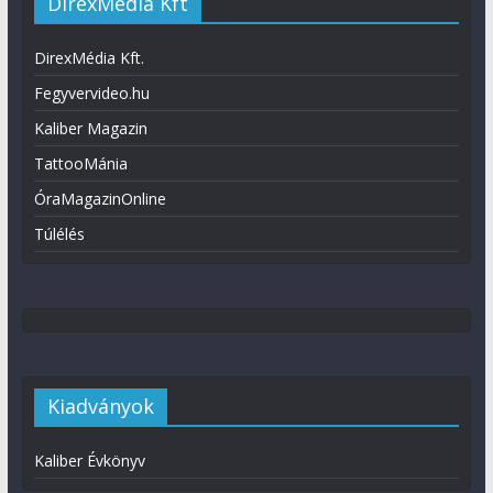
DirexMédia Kft
DirexMédia Kft.
Fegyvervideo.hu
Kaliber Magazin
TattooMánia
ÓraMagazinOnline
Túlélés
Kiadványok
Kaliber Évkönyv