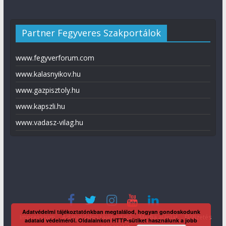
Partner Fegyveres Szakportálok
www.fegyverforum.com
www.kalasnyikov.hu
www.gazpisztoly.hu
www.kapszli.hu
www.vadasz-vilag.hu
Adatvédelmi tájékoztatónkban megtalálod, hogyan gondoskodunk
Impresszum
Adatvédelmi tájékoztató
Média ajánlat
Előfizetés
adataid védelméről. Oldalainkon HTTP-sütiket használunk a jobb