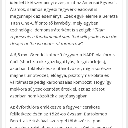
idén lett kétszer annyi éves, mint az Amerikai Egyesült
Államok, számos egyedi fegyverkreációval is
megünneplik az eseményt. Ezek egyik eleme a Beretta
Titan One-Off öntöltő karabély, mely egyben
technológiai demonstrátorként is szolgál:
” Titan
represents a fundamental step that will guide us in the
design of the weapons of tomorrow”.
A 6,5 mm Grendel kaliberű fegyver a NARP platformra
épül (short-stroke gázdugattyús, forgózárfejes),
azonban tokfelsőrésze titánötvözet, míg alsórésze
magnéziumötvözet, előágya, pisztolymarkolata és
válltámasza pedig karbonszálas kompozit. Hogy így
mekkora súlycsökkentést értek el, azt az adatot
azonban nem közölték a sajtóanyagban…
Az évfordulóra emlékezve a fegyver cerakote
felületkezelésén az 1526-os évszám Bartolomeo
Beretta kézírásával szerepel többször is, pont
ugyanúgy, mint ahogy azon a réges-régi fegyvercső-