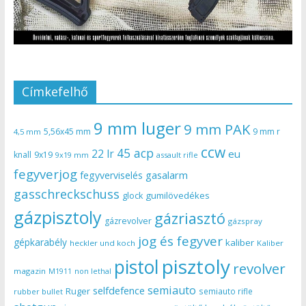
Címkefelhő
9 mm luger
9 mm PAK
5,56x45 mm
9 mm r
4,5 mm
ccw
45 acp
22 lr
eu
knall
9x19
9x19 mm
assault rifle
fegyverjog
gasalarm
fegyverviselés
gasschreckschuss
gumilövedékes
glock
gázpisztoly
gázriasztó
gázrevolver
gázspray
jog és fegyver
gépkarabély
kaliber
heckler und koch
Kaliber
pisztoly
pistol
revolver
magazin
non lethal
M1911
semiauto
selfdefence
Ruger
semiauto rifle
rubber bullet