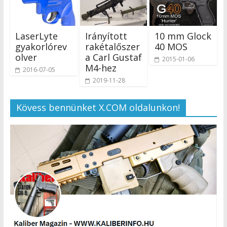
LaserLyte
Irányított
10 mm Glock
gyakorlórev
rakétalőszer
40 MOS
olver
a Carl Gustaf
2015-01-06
M4-hez
2016-07-05
2019-11-28
Kövess bennünket X.COM oldalunkon!