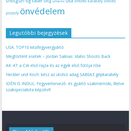
shotgun
usa
sig sauer
smg
öntöltő karabély
öntöltő
umarex
önvédelem
pisztoly
Legutóbbi bejegyzések
USA: TOP10 kézifegyvergyártó
Megtörtént esetek – Jordan Salinas: Idaho Shoots Back
AK-47: a CIA első rajza és az egyik első fotója róla
Heckler und Koch: kész az utolsó adag SA80A3 gépkarabély
IDÉN IS INDUL: Fegyvertervező- és gyártó szakmérnöki, illetve
szakspecialista képzés!!!