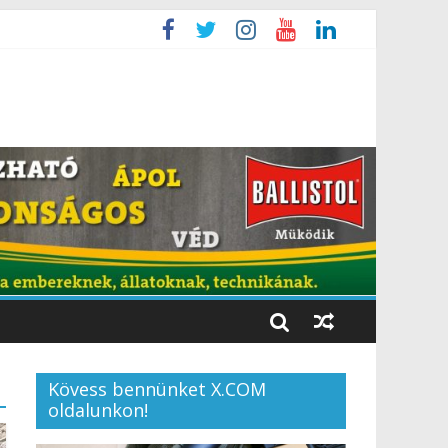
Kövess bennünket X.COM
oldalunkon!