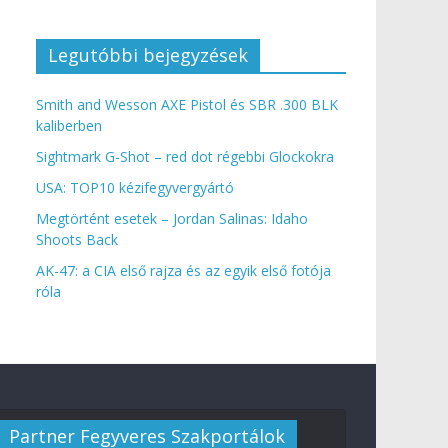
Legutóbbi bejegyzések
Smith and Wesson AXE Pistol és SBR .300 BLK
kaliberben
Sightmark G-Shot – red dot régebbi Glockokra
USA: TOP10 kézifegyvergyártó
Megtörtént esetek – Jordan Salinas: Idaho
Shoots Back
AK-47: a CIA első rajza és az egyik első fotója
róla
Partner Fegyveres Szakportálok