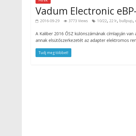
Hírek
Vadum Electronic eBP
,
,
,
2016-09-29
3773 Views
10/22
22 lr
bullpup
A Kaliber 2016 ŐSZ különszámának címlapján van a 
annak elsütőszerkezetét az adapter elektromos re
Tudj meg többet!