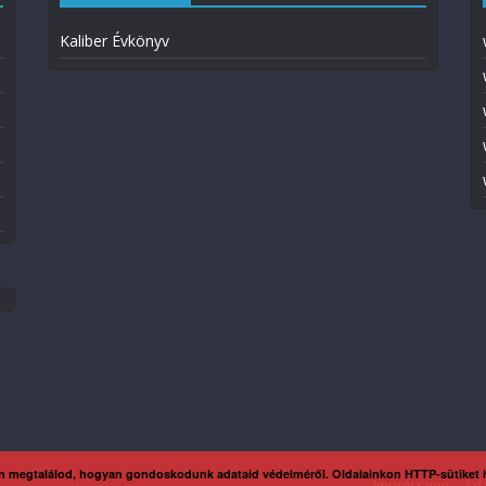
Kaliber Évkönyv
n megtalálod, hogyan gondoskodunk adataid védelméről. Oldalainkon HTTP-sütiket
Impresszum
Ada