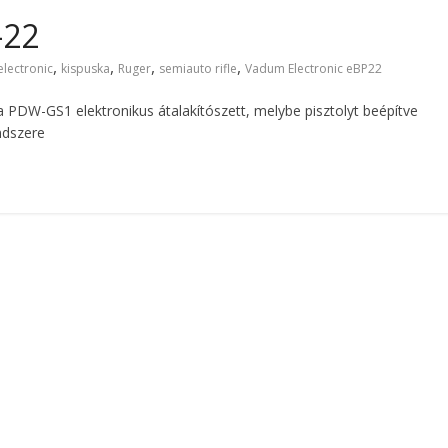
-22
,
,
,
,
electronic
kispuska
Ruger
semiauto rifle
Vadum Electronic eBP22
PDW-GS1 elektronikus átalakítószett, melybe pisztolyt beépítve
ndszere