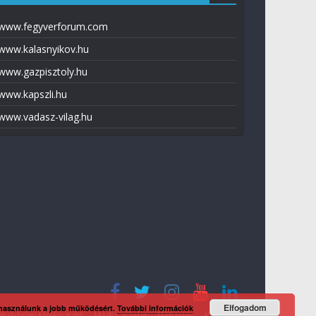
www.fegyverforum.com
www.kalasnyikov.hu
www.gazpisztoly.hu
www.kapszli.hu
www.vadasz-vilag.hu
Elfogadom
 használunk a jobb működésért.
További információk
tvédelmi tájékoztató
Média ajánlat
Előfizetés
Kapcsolat