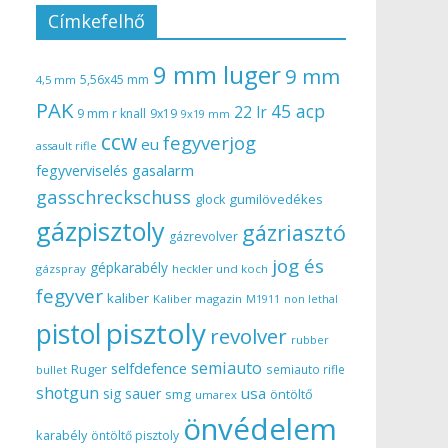
Címkefelhő
9 mm luger
9 mm
5,56x45 mm
4,5 mm
PAK
45 acp
22 lr
9 mm r knall
9x19
9x19 mm
ccw
fegyverjog
eu
assault rifle
gasalarm
fegyverviselés
gasschreckschuss
gumilövedékes
glock
gázpisztoly
gázriasztó
gázrevolver
jog és
gépkarabély
gázspray
heckler und koch
fegyver
kaliber
Kaliber magazin
non lethal
M1911
pisztoly
pistol
revolver
rubber
semiauto
selfdefence
Ruger
semiauto rifle
bullet
shotgun
usa
sig sauer
smg
öntöltő
umarex
önvédelem
karabély
öntöltő pisztoly