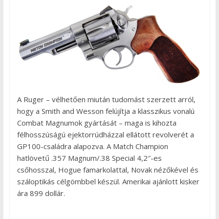
A Ruger – vélhetően miután tudomást szerzett arról,
hogy a Smith and Wesson felújítja a klasszikus vonalú
Combat Magnumok gyártását – maga is kihozta
félhosszúságú ejektorrúdházzal ellátott revolverét a
GP100-családra alapozva. A Match Champion
hatlövetű .357 Magnum/.38 Special 4,2″-es
csőhosszal, Hogue famarkolattal, Novak nézőkével és
száloptikás célgömbbel készül. Amerikai ajánlott kisker
ára 899 dollár.