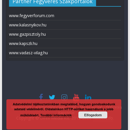
Partner Fegyveres Szakportálok
www.fegyverforum.com
www.kalasnyikov.hu
www.gazpisztoly.hu
www.kapszli.hu
www.vadasz-vilag.hu
Adatvédelmi tájékoztatónkban megtalálod, hogyan gondoskodunk
Impresszum
Adatvédelmi tájékoztató
Média ajánlat
Előfizetés
adataid védelméről. Oldalainkon HTTP-sütiket használunk a jobb
Kapcsolat
Elfogadom
működésért.
További információk
Copyright © Direx Média Kft. 2012-2026
KaliberInfo
.