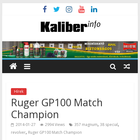
Hírek
Ruger GP100 Match
Champion
,
,
2014-01-27
2994 Views
357 magnum
38 special
,
revolver
Ruger GP100 Match Champion