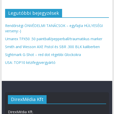
Legutóbbi bejegyzések
Rendőrségi ÖNVÉDELMI TANÁCSOK – egyfajta HÜLYESÉGI
verseny:-)
Umarex TPX50 .50 paintball/pepperball/traumatikus marker
Smith and Wesson AXE Pistol és SBR .300 BLK kaliberben
Sightmark G-Shot – red dot régebbi Glockokra
USA: TOP10 kézifegyvergyártó
DirexMédia Kft
DirexMédia Kft.