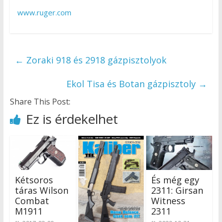
www.ruger.com
←
Zoraki 918 és 2918 gázpisztolyok
Ekol Tisa és Botan gázpisztoly
→
Share This Post:
Ez is érdekelhet
Kétsoros
És még egy
táras Wilson
2311: Girsan
Combat
Witness
M1911
2311