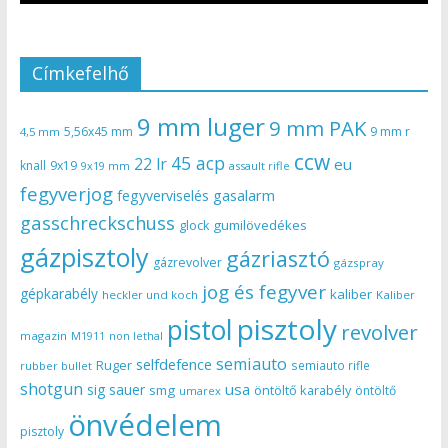
Címkefelhő
9 mm luger
9 mm PAK
5,56x45 mm
9 mm r
4,5 mm
ccw
45 acp
22 lr
eu
knall
9x19
9x19 mm
assault rifle
fegyverjog
gasalarm
fegyverviselés
gasschreckschuss
gumilövedékes
glock
gázpisztoly
gázriasztó
gázrevolver
gázspray
jog és fegyver
gépkarabély
kaliber
heckler und koch
Kaliber
pisztoly
pistol
revolver
magazin
non lethal
M1911
semiauto
selfdefence
Ruger
semiauto rifle
rubber bullet
shotgun
usa
sig sauer
smg
öntöltő karabély
öntöltő
umarex
önvédelem
pisztoly