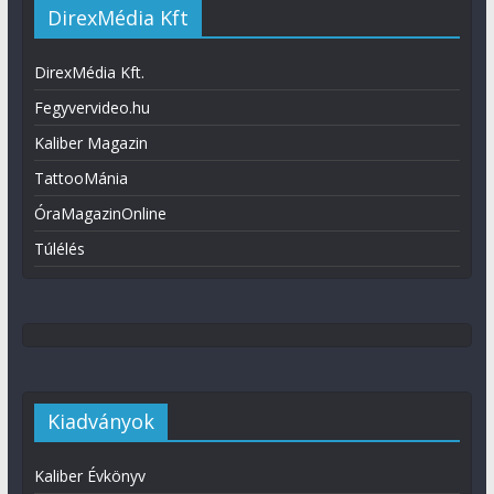
DirexMédia Kft
DirexMédia Kft.
Fegyvervideo.hu
Kaliber Magazin
TattooMánia
ÓraMagazinOnline
Túlélés
Kiadványok
Kaliber Évkönyv