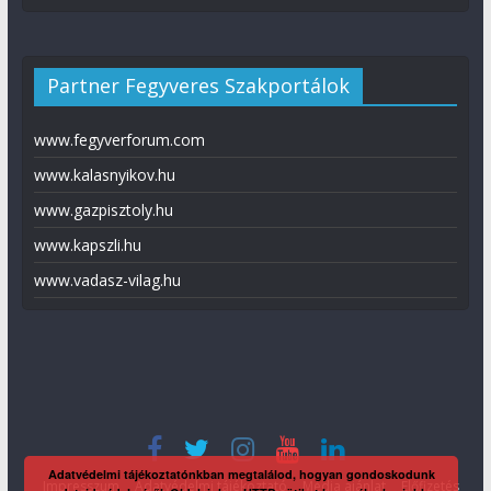
Partner Fegyveres Szakportálok
www.fegyverforum.com
www.kalasnyikov.hu
www.gazpisztoly.hu
www.kapszli.hu
www.vadasz-vilag.hu
Adatvédelmi tájékoztatónkban megtalálod, hogyan gondoskodunk
Impresszum
Adatvédelmi tájékoztató
Média ajánlat
Előfizetés