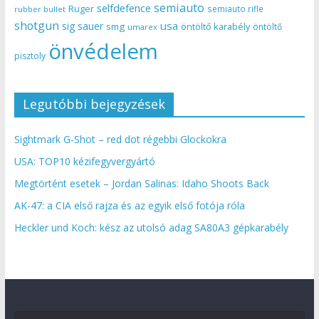
semiauto
selfdefence
Ruger
semiauto rifle
rubber bullet
shotgun
usa
sig sauer
smg
öntöltő karabély
öntöltő
umarex
önvédelem
pisztoly
Legutóbbi bejegyzések
Sightmark G-Shot – red dot régebbi Glockokra
USA: TOP10 kézifegyvergyártó
Megtörtént esetek – Jordan Salinas: Idaho Shoots Back
AK-47: a CIA első rajza és az egyik első fotója róla
Heckler und Koch: kész az utolsó adag SA80A3 gépkarabély