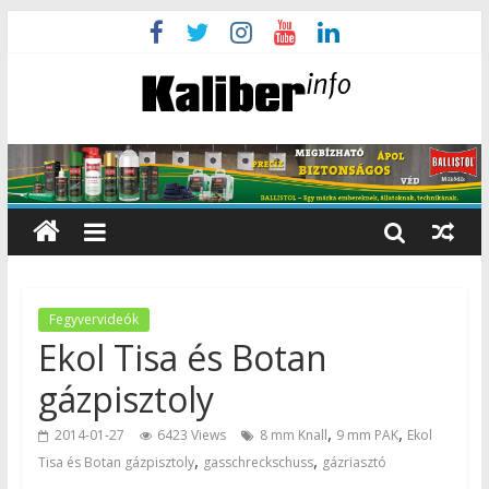
Fegyvervideók
Ekol Tisa és Botan
gázpisztoly
,
,
2014-01-27
6423 Views
8 mm Knall
9 mm PAK
Ekol
,
,
Tisa és Botan gázpisztoly
gasschreckschuss
gázriasztó