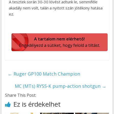
A tesztek során 30-30 lövést adtunk le, semmiféle
akadály nem volt, talán a nyitott szán jótékony hatása
ez.
A tartalom nem elérhető!
Engedélyezd a sütiket, hogy felold a tiltást.
←
Ruger GP100 Match Champion
MC (MTs) RYSS-K pump-action shotgun
→
Share This Post:
Ez is érdekelhet