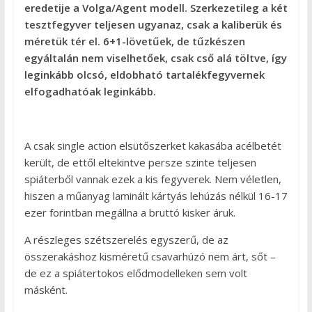
eredetije a Volga/Agent modell. Szerkezetileg a két
tesztfegyver teljesen ugyanaz, csak a kaliberük és
méretük tér el. 6+1-lövetűek, de tűzkészen
egyáltalán nem viselhetőek, csak cső alá töltve, így
leginkább olcsó, eldobható tartalékfegyvernek
elfogadhatóak leginkább.
A csak single action elsütőszerket kakasába acélbetét
került, de ettől eltekintve persze szinte teljesen
spiáterből vannak ezek a kis fegyverek. Nem véletlen,
hiszen a műanyag laminált kártyás lehúzás nélkül 16-17
ezer forintban megállna a bruttó kisker áruk.
A részleges szétszerelés egyszerű, de az
összerakáshoz kisméretű csavarhúzó nem árt, sőt –
de ez a spiátertokos elődmodelleken sem volt
másként.