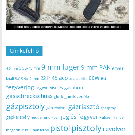
Címkefelhő
9 mm luger
9 mm PAK
5,56x45 mm
9 mm r
4,5 mm
ccw
45 acp
22 lr
eu
knall
9x19
9x19 mm
assault rifle
fegyverjog
gasalarm
fegyverviselés
gasschreckschuss
gumilövedékes
glock
gázpisztoly
gázriasztó
gázrevolver
gázspray
jog és fegyver
gépkarabély
kaliber
heckler und koch
Kaliber
pisztoly
pistol
revolver
magazin
non lethal
M1911