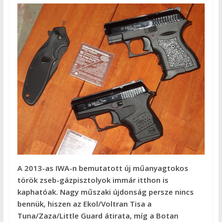
A 2013-as IWA-n bemutatott új műanyagtokos
török zseb-gázpisztolyok immár itthon is
kaphatóak. Nagy műszaki újdonság persze nincs
bennük, hiszen az Ekol/Voltran Tisa a
Tuna/Zaza/Little Guard átirata, míg a Botan