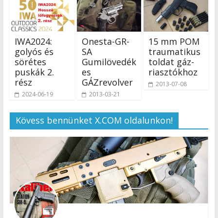
IWA2024:
Onesta-GR-
15 mm POM
golyós és
SA
traumatikus
sörétes
Gumilövedék
toldat gáz-
puskák 2.
es
riasztókhoz
rész
GÁZrevolver
2013-07-08
2024-06-19
2013-03-21
Kövess bennünket X.COM oldalunkon!