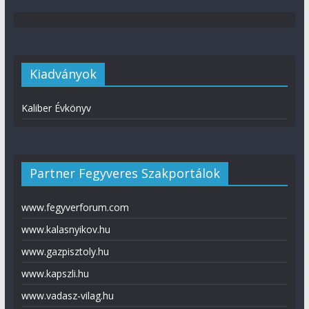
Kiadványok
Kaliber Évkönyv
Partner Fegyveres Szakportálok
www.fegyverforum.com
www.kalasnyikov.hu
www.gazpisztoly.hu
www.kapszli.hu
www.vadasz-vilag.hu