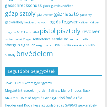
gasschreckschuss
gumilövedékes
glock
gázpisztoly
gázriasztó
gázrevolver
gázspray
jog és fegyver
gépkarabély
kaliber
heckler und koch
Kaliber
pisztoly
pistol
revolver
magazin
non lethal
M1911
semiauto
selfdefence
Ruger
semiauto rifle
rubber bullet
shotgun
usa
sig sauer
smg
öntöltő karabély
öntöltő
umarex
önvédelem
pisztoly
Legutóbbi bejegyzések
USA: TOP10 kézifegyvergyártó
Megtörtént esetek – Jordan Salinas: Idaho Shoots Back
AK-47: a CIA első rajza és az egyik első fotója róla
Heckler und Koch: kész az utolsó adag SA80A3 gépkarabély