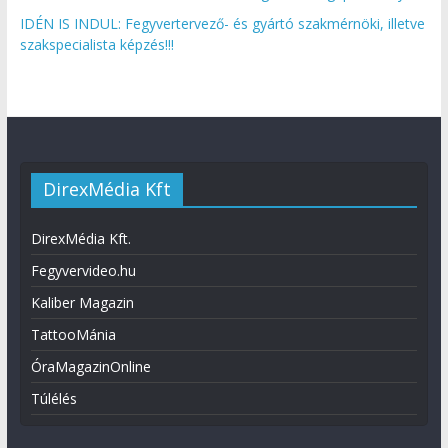
IDÉN IS INDUL: Fegyvertervező- és gyártó szakmérnöki, illetve
szakspecialista képzés!!!
DirexMédia Kft
DirexMédia Kft.
Fegyvervideo.hu
Kaliber Magazin
TattooMánia
ÓraMagazinOnline
Túlélés