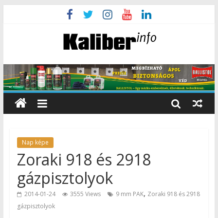
Nap képe
Zoraki 918 és 2918
gázpisztolyok
,
2014-01-24
3555 Views
9 mm PAK
Zoraki 918 és 2918
gázpisztolyok