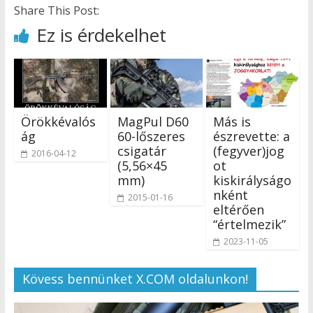
Share This Post:
Ez is érdekelhet
Örökkévalós
MagPul D60
Más is
ág
60-lőszeres
észrevette: a
csigatár
(fegyver)jog
2016-04-12
(5,56×45
ot
mm)
kiskirályságo
nként
2015-01-16
eltérően
“értelmezik”
2023-11-05
Kövess bennünket X.COM oldalunkon!