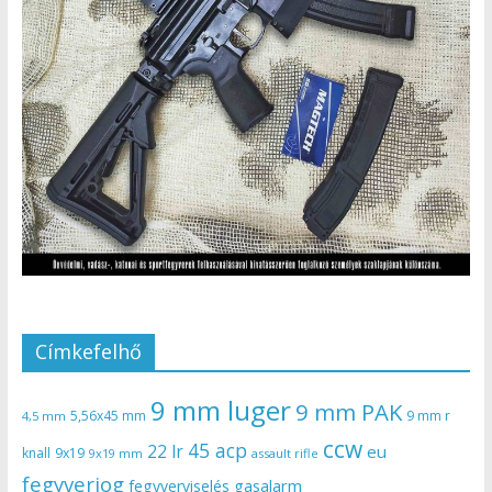
Címkefelhő
9 mm luger
9 mm PAK
5,56x45 mm
9 mm r
4,5 mm
ccw
45 acp
22 lr
eu
knall
9x19
9x19 mm
assault rifle
fegyverjog
gasalarm
fegyverviselés