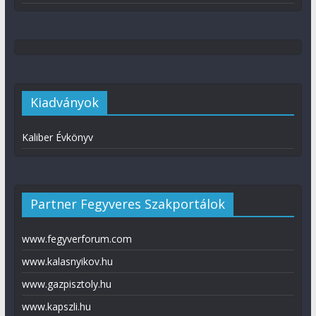
Kiadványok
Kaliber Évkönyv
Partner Fegyveres Szakportálok
www.fegyverforum.com
www.kalasnyikov.hu
www.gazpisztoly.hu
www.kapszli.hu