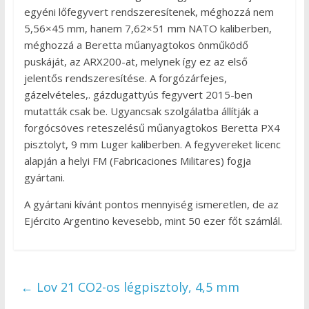
egyéni lőfegyvert rendszeresítenek, méghozzá nem
5,56×45 mm, hanem 7,62×51 mm NATO kaliberben,
méghozzá a Beretta műanyagtokos önműködő
puskáját, az ARX200-at, melynek így ez az első
jelentős rendszeresítése. A forgózárfejes,
gázelvételes,. gázdugattyús fegyvert 2015-ben
mutatták csak be. Ugyancsak szolgálatba állítják a
forgócsöves reteszelésű műanyagtokos Beretta PX4
pisztolyt, 9 mm Luger kaliberben. A fegyvereket licenc
alapján a helyi FM (Fabricaciones Militares) fogja
gyártani.
A gyártani kívánt pontos mennyiség ismeretlen, de az
Ejército Argentino kevesebb, mint 50 ezer főt számlál.
←
Lov 21 CO2-os légpisztoly, 4,5 mm