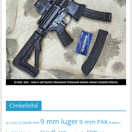
Címkefelhő
9 mm luger
9 mm PAK
5,56x45 mm
9 mm r
4,5 mm
ccw
45 acp