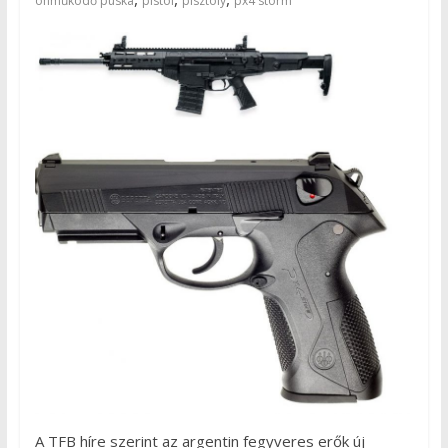
önműködő puska
pistol
pisztoly
px4 storm
A TFB híre szerint az argentin fegyveres erők új