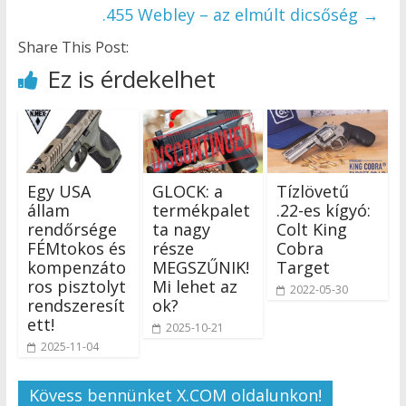
.455 Webley – az elmúlt dicsőség
→
Share This Post:
Ez is érdekelhet
Egy USA
GLOCK: a
Tízlövetű
állam
termékpalet
.22-es kígyó:
rendőrsége
ta nagy
Colt King
FÉMtokos és
része
Cobra
kompenzáto
MEGSZŰNIK!
Target
ros pisztolyt
Mi lehet az
2022-05-30
rendszeresít
ok?
ett!
2025-10-21
2025-11-04
Kövess bennünket X.COM oldalunkon!