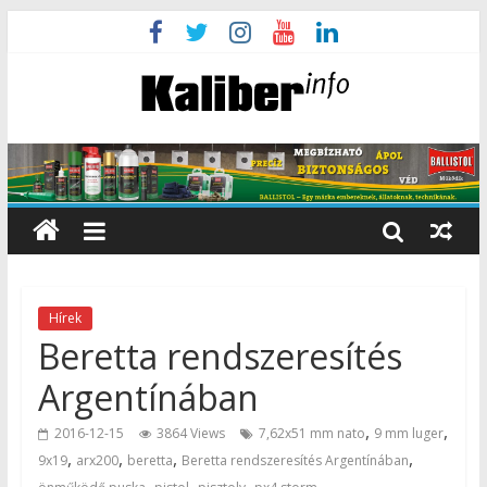
Hírek
Beretta rendszeresítés
Argentínában
,
,
2016-12-15
3864 Views
7,62x51 mm nato
9 mm luger
,
,
,
,
9x19
arx200
beretta
Beretta rendszeresítés Argentínában
,
,
,