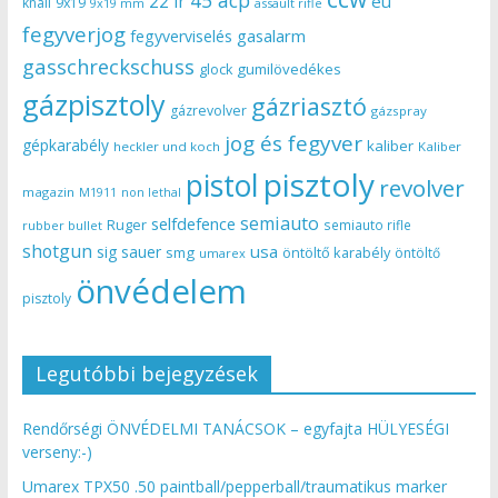
22 lr
eu
knall
9x19
9x19 mm
assault rifle
fegyverjog
gasalarm
fegyverviselés
gasschreckschuss
gumilövedékes
glock
gázpisztoly
gázriasztó
gázrevolver
gázspray
jog és fegyver
gépkarabély
kaliber
heckler und koch
Kaliber
pisztoly
pistol
revolver
magazin
non lethal
M1911
semiauto
selfdefence
Ruger
semiauto rifle
rubber bullet
shotgun
usa
sig sauer
smg
öntöltő karabély
öntöltő
umarex
önvédelem
pisztoly
Legutóbbi bejegyzések
Rendőrségi ÖNVÉDELMI TANÁCSOK – egyfajta HÜLYESÉGI
verseny:-)
Umarex TPX50 .50 paintball/pepperball/traumatikus marker