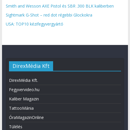
Smith and Wesson AXE Pistol és SBR .300 BLK kaliberben
Sightmark G-Shot – red dot régebbi Glockokra
USA: TOP10 kézifegyvergyártó
DirexMédia Kft
DirexMédia Kft.
Fegyvervideo.hu
Kaliber Magazin
TattooMánia
ÓraMagazinOnline
Túlélés