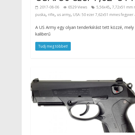
,
2017-08-06
6529 Views
5,56x45
7,72x51 mm 
,
,
,
puska
rifle
us army
USA: 50 ezer 7,62x51 mmes fegyver 
A US Army egy olyan tenderkiírást tett közzé, me
kaliberű
Tudj meg többet!