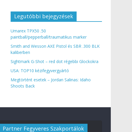
Legutóbbi bejegyzések
Umarex TPX50 .50
paintball/pepperball/traumatikus marker
Smith and Wesson AXE Pistol és SBR .300 BLK
kaliberben
Sightmark G-Shot – red dot régebbi Glockokra
USA: TOP10 kézifegyvergyártó
Megtörtént esetek – Jordan Salinas: Idaho
Shoots Back
Partner Fegyveres Szakportálok