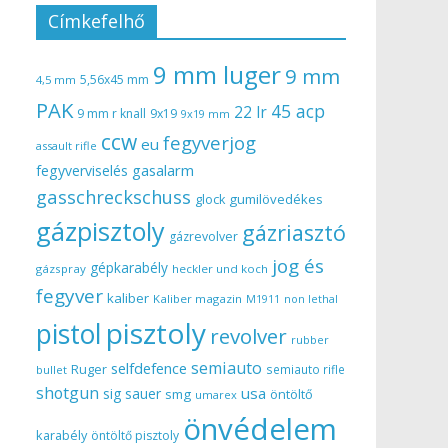
Címkefelhő
9 mm luger
9 mm
5,56x45 mm
4,5 mm
PAK
45 acp
22 lr
9 mm r knall
9x19
9x19 mm
ccw
fegyverjog
eu
assault rifle
gasalarm
fegyverviselés
gasschreckschuss
gumilövedékes
glock
gázpisztoly
gázriasztó
gázrevolver
jog és
gépkarabély
gázspray
heckler und koch
fegyver
kaliber
Kaliber magazin
non lethal
M1911
pisztoly
pistol
revolver
rubber
semiauto
selfdefence
Ruger
semiauto rifle
bullet
shotgun
usa
sig sauer
smg
öntöltő
umarex
önvédelem
karabély
öntöltő pisztoly