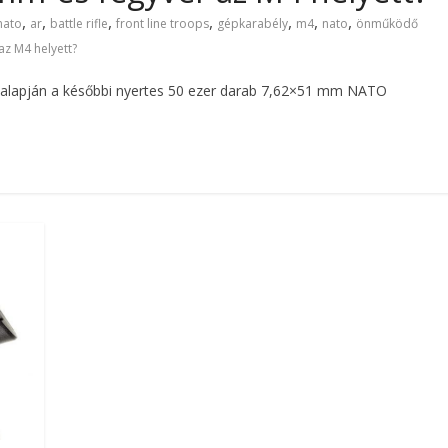
,
,
,
,
,
,
,
nato
ar
battle rifle
front line troops
gépkarabély
m4
nato
önműködő
az M4 helyett?
ly alapján a későbbi nyertes 50 ezer darab 7,62×51 mm NATO