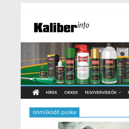
HÍREK
CIKKEK
FEGYVERVIDEÓK
önműködő puska