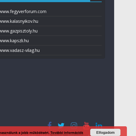
www.fegyverforum.com
www.kalasnyikov.hu
www.gazpisztoly.hu
www.kapszli.hu
www.vadasz-vilag.hu
Elfogadom
 használunk a jobb működésért.
További információk
tvédelmi tájékoztató
Média ajánlat
Előfizetés
Kapcsolat