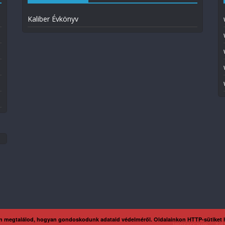
Kaliber Évkönyv
n megtalálod, hogyan gondoskodunk adataid védelméről. Oldalainkon HTTP-sütiket
Impresszum
Ada