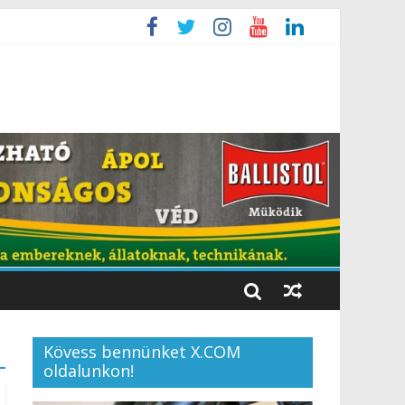
Kövess bennünket X.COM
oldalunkon!