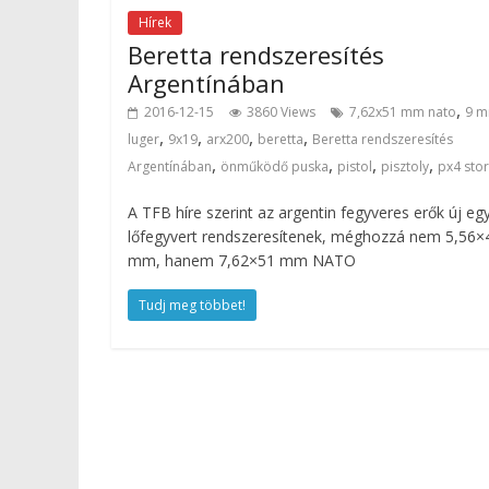
Hírek
Beretta rendszeresítés
Argentínában
,
2016-12-15
3860 Views
7,62x51 mm nato
9 
,
,
,
,
luger
9x19
arx200
beretta
Beretta rendszeresítés
,
,
,
,
Argentínában
önműködő puska
pistol
pisztoly
px4 sto
A TFB híre szerint az argentin fegyveres erők új eg
lőfegyvert rendszeresítenek, méghozzá nem 5,56×
mm, hanem 7,62×51 mm NATO
Tudj meg többet!