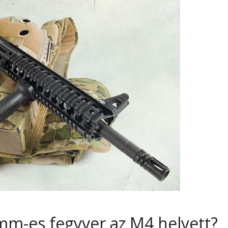
mm-es fegyver az M4 helyett?