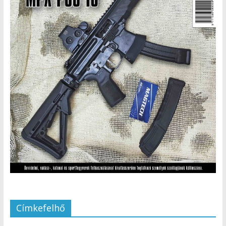
Címkefelhő