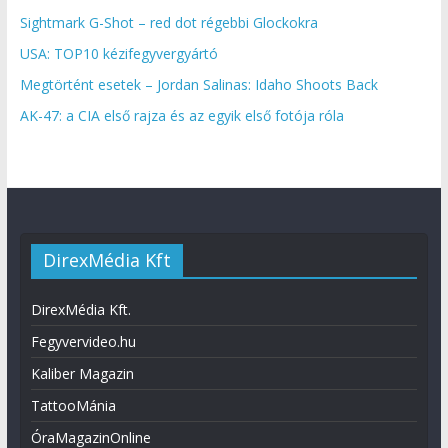
Sightmark G-Shot – red dot régebbi Glockokra
USA: TOP10 kézifegyvergyártó
Megtörtént esetek – Jordan Salinas: Idaho Shoots Back
AK-47: a CIA első rajza és az egyik első fotója róla
DirexMédia Kft
DirexMédia Kft.
Fegyvervideo.hu
Kaliber Magazin
TattooMánia
ÓraMagazinOnline