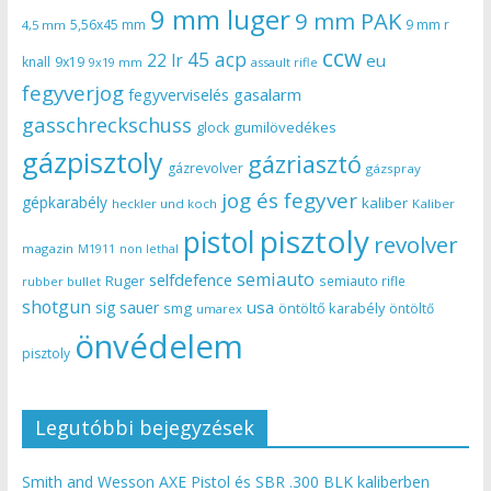
9 mm luger
9 mm PAK
5,56x45 mm
9 mm r
4,5 mm
ccw
45 acp
22 lr
eu
knall
9x19
9x19 mm
assault rifle
fegyverjog
gasalarm
fegyverviselés
gasschreckschuss
gumilövedékes
glock
gázpisztoly
gázriasztó
gázrevolver
gázspray
jog és fegyver
gépkarabély
kaliber
heckler und koch
Kaliber
pisztoly
pistol
revolver
magazin
non lethal
M1911
semiauto
selfdefence
Ruger
semiauto rifle
rubber bullet
shotgun
usa
sig sauer
smg
öntöltő karabély
öntöltő
umarex
önvédelem
pisztoly
Legutóbbi bejegyzések
Smith and Wesson AXE Pistol és SBR .300 BLK kaliberben