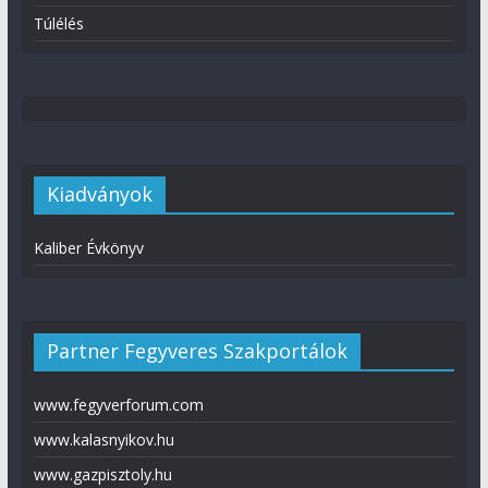
Túlélés
Kiadványok
Kaliber Évkönyv
Partner Fegyveres Szakportálok
www.fegyverforum.com
www.kalasnyikov.hu
www.gazpisztoly.hu