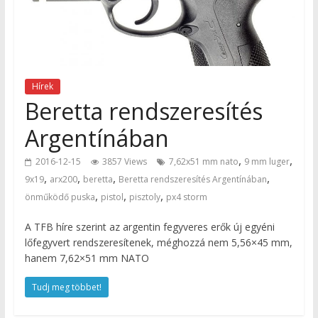
Hírek
Beretta rendszeresítés
Argentínában
,
,
2016-12-15
3857 Views
7,62x51 mm nato
9 mm luger
,
,
,
,
9x19
arx200
beretta
Beretta rendszeresítés Argentínában
,
,
,
önműködő puska
pistol
pisztoly
px4 storm
A TFB híre szerint az argentin fegyveres erők új egyéni
lőfegyvert rendszeresítenek, méghozzá nem 5,56×45 mm,
hanem 7,62×51 mm NATO
Tudj meg többet!