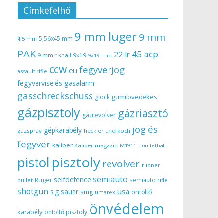
Címkefelhő
9 mm luger
9 mm
5,56x45 mm
4,5 mm
PAK
45 acp
22 lr
9 mm r knall
9x19
9x19 mm
ccw
fegyverjog
eu
assault rifle
gasalarm
fegyverviselés
gasschreckschuss
gumilövedékes
glock
gázpisztoly
gázriasztó
gázrevolver
jog és
gépkarabély
gázspray
heckler und koch
fegyver
kaliber
Kaliber magazin
non lethal
M1911
pisztoly
pistol
revolver
rubber
semiauto
selfdefence
Ruger
semiauto rifle
bullet
shotgun
usa
sig sauer
smg
öntöltő
umarex
önvédelem
karabély
öntöltő pisztoly