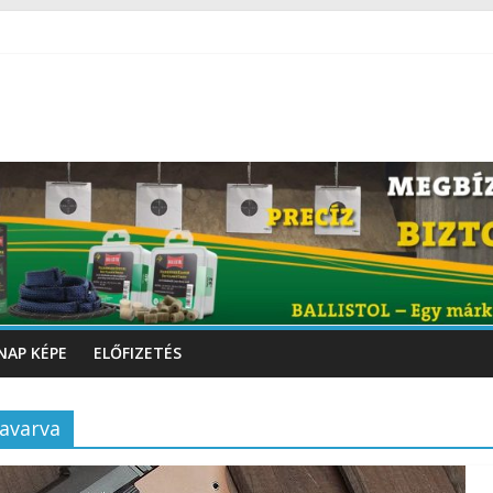
NAP KÉPE
ELŐFIZETÉS
avarva