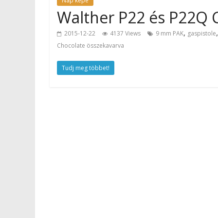
Nap képe
Walther P22 és P22Q C
,
2015-12-22
4137 Views
9 mm PAK
gaspistole
Chocolate összekavarva
Tudj meg többet!