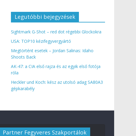
Legutóbbi bejegyzések
Sightmark G-Shot – red dot régebbi Glockokra
USA: TOP10 kézifegyvergyártó
Megtörtént esetek – Jordan Salinas: Idaho
Shoots Back
AK-47: a CIA első rajza és az egyik első fotója
róla
Heckler und Koch: kész az utolsó adag SA80A3
gépkarabély
Partner Fegyveres Szakportálok