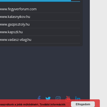
www.fegyverforum.com
www.kalasnyikov.hu
www.gazpisztoly.hu
www.kapszli.hu
www.vadasz-vilag.hu
Elfogadom
 használunk a jobb működésért.
További információk
tvédelmi tájékoztató
Média ajánlat
Előfizetés
Kapcsolat