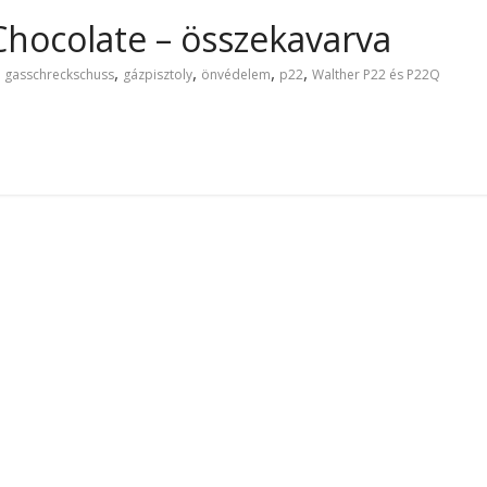
hocolate – összekavarva
,
,
,
,
,
gasschreckschuss
gázpisztoly
önvédelem
p22
Walther P22 és P22Q