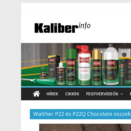
HÍREK
CIKKEK
FEGYVERVIDEÓK
Walther P22 és P22Q Chocolate összek