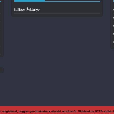
Kaliber Évkönyv
n megtalálod, hogyan gondoskodunk adataid védelméről. Oldalainkon HTTP-sütiket
Impresszum
Ada