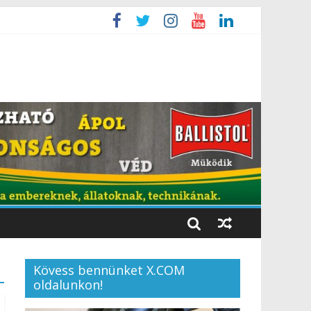
Kövess bennünket X.COM
oldalunkon!