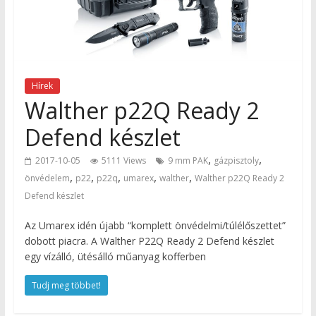
Hírek
Walther p22Q Ready 2
Defend készlet
,
,
2017-10-05
5111 Views
9 mm PAK
gázpisztoly
,
,
,
,
,
önvédelem
p22
p22q
umarex
walther
Walther p22Q Ready 2
Defend készlet
Az Umarex idén újabb “komplett önvédelmi/túlélőszettet”
dobott piacra. A Walther P22Q Ready 2 Defend készlet
egy vízálló, ütésálló műanyag kofferben
Tudj meg többet!