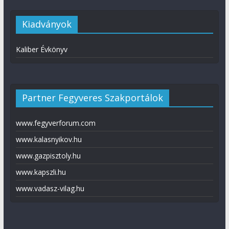
Kiadványok
Kaliber Évkönyv
Partner Fegyveres Szakportálok
www.fegyverforum.com
www.kalasnyikov.hu
www.gazpisztoly.hu
www.kapszli.hu
www.vadasz-vilag.hu