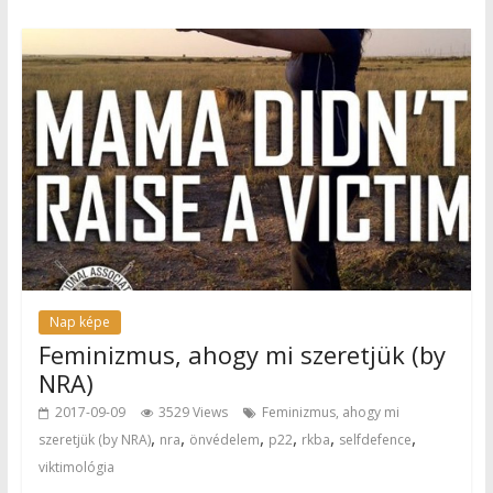
Nap képe
Feminizmus, ahogy mi szeretjük (by
NRA)
2017-09-09
3529 Views
Feminizmus, ahogy mi
,
,
,
,
,
,
szeretjük (by NRA)
nra
önvédelem
p22
rkba
selfdefence
viktimológia