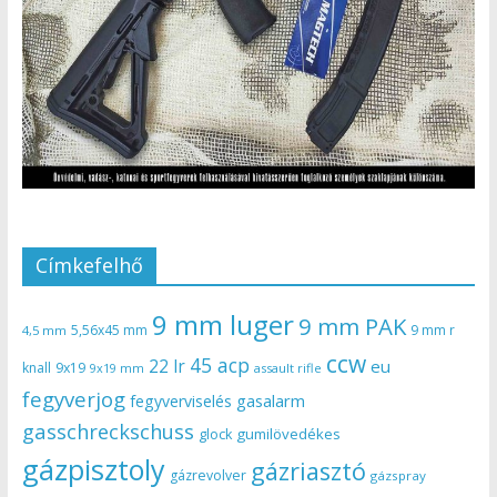
Címkefelhő
9 mm luger
9 mm PAK
5,56x45 mm
9 mm r
4,5 mm
ccw
45 acp
22 lr
eu
knall
9x19
9x19 mm
assault rifle
fegyverjog
gasalarm
fegyverviselés
gasschreckschuss
gumilövedékes
glock
gázpisztoly
gázriasztó
gázrevolver
gázspray