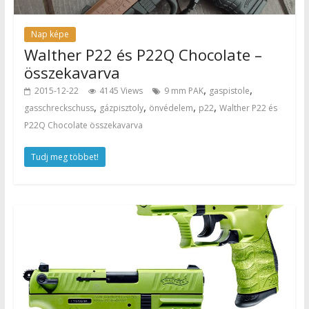
Nap képe
Walther P22 és P22Q Chocolate –
összekavarva
,
,
2015-12-22
4145 Views
9 mm PAK
gaspistole
,
,
,
,
gasschreckschuss
gázpisztoly
önvédelem
p22
Walther P22 és
P22Q Chocolate összekavarva
Tudj meg többet!