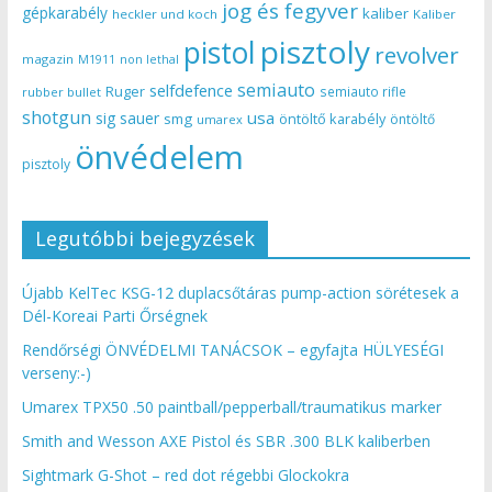
jog és fegyver
gépkarabély
kaliber
heckler und koch
Kaliber
pisztoly
pistol
revolver
magazin
non lethal
M1911
semiauto
selfdefence
Ruger
semiauto rifle
rubber bullet
shotgun
usa
sig sauer
smg
öntöltő karabély
öntöltő
umarex
önvédelem
pisztoly
Legutóbbi bejegyzések
Újabb KelTec KSG-12 duplacsőtáras pump-action sörétesek a
Dél-Koreai Parti Őrségnek
Rendőrségi ÖNVÉDELMI TANÁCSOK – egyfajta HÜLYESÉGI
verseny:-)
Umarex TPX50 .50 paintball/pepperball/traumatikus marker
Smith and Wesson AXE Pistol és SBR .300 BLK kaliberben
Sightmark G-Shot – red dot régebbi Glockokra