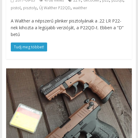
2017-09-05
4708 Views
22 lr
decocker
p22
p22qd
,
,
,
pistol
pisztoly
ÚJ Walther P22QD
waéther
A Walther a népszerű plinker pisztolyának a .22 LR P22-
nek kihozta a legújabb verzióját, a P22QD-t. Ebben a “D”
betű
Tudj meg többet!