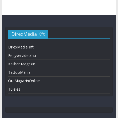
DirexMédia Kft
DirexMédia Kft.
Fegyvervideo.hu
Kaliber Magazin
TattooMánia
ÓraMagazinOnline
Túlélés