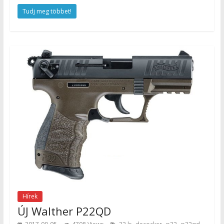
Tudj meg többet!
Hírek
ÚJ Walther P22QD
,
,
,
,