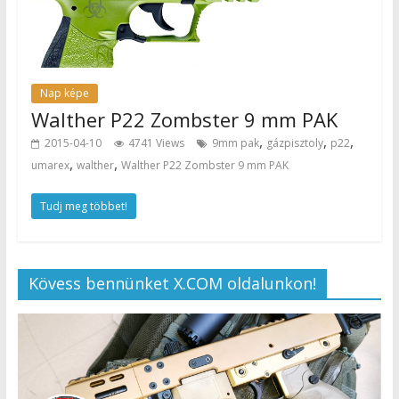
Nap képe
Walther P22 Zombster 9 mm PAK
,
,
,
2015-04-10
4741 Views
9mm pak
gázpisztoly
p22
,
,
umarex
walther
Walther P22 Zombster 9 mm PAK
Tudj meg többet!
Kövess bennünket X.COM oldalunkon!